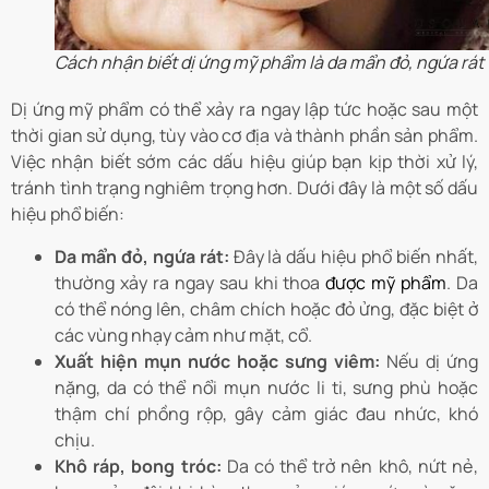
Cách nhận biết dị ứng mỹ phẩm là da mẩn đỏ, ngứa rát
Dị ứng mỹ phẩm có thể xảy ra ngay lập tức hoặc sau một
thời gian sử dụng, tùy vào cơ địa và thành phần sản phẩm.
Việc nhận biết sớm các dấu hiệu giúp bạn kịp thời xử lý,
tránh tình trạng nghiêm trọng hơn. Dưới đây là một số dấu
hiệu phổ biến:
Da mẩn đỏ, ngứa rát:
Đây là dấu hiệu phổ biến nhất,
thường xảy ra ngay sau khi thoa
được mỹ phẩm
. Da
có thể nóng lên, châm chích hoặc đỏ ửng, đặc biệt ở
các vùng nhạy cảm như mặt, cổ.
Xuất hiện mụn nước hoặc sưng viêm:
Nếu dị ứng
nặng, da có thể nổi mụn nước li ti, sưng phù hoặc
thậm chí phồng rộp, gây cảm giác đau nhức, khó
chịu.
Khô ráp, bong tróc:
Da có thể trở nên khô, nứt nẻ,