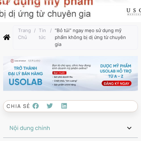
Cập nhật lần cuối:
Tháng 3 21, 2025
Trang
/
Tin
/
“Bỏ túi” ngay mẹo sử dụng mỹ
Chủ
tức
phẩm không bị dị ứng từ chuyên
gia
CHIA SẺ
Nội dung chính