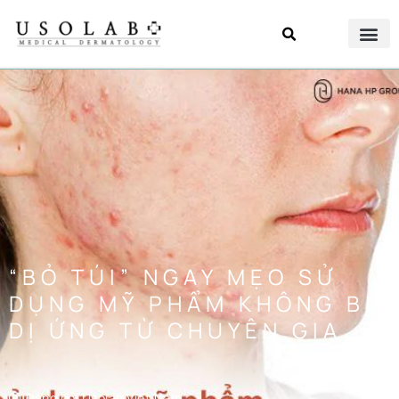
“BỎ TÚI” NGAY MẸO SỬ
DỤNG MỸ PHẨM KHÔNG BỊ
DỊ ỨNG TỪ CHUYÊN GIA
Đăng bởi
Usolab Việt Nam