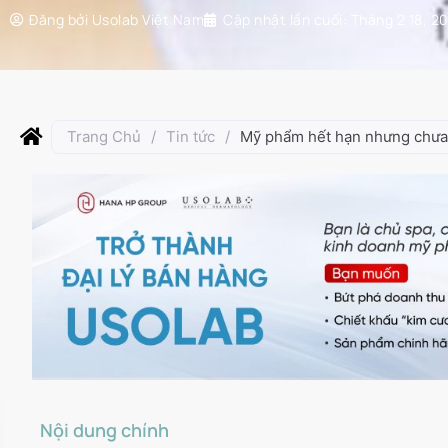
Đăng bởi
Usolab Việt Nam
Cập nhật lần cuối:
Tháng 2 18, 2
Trang Chủ
/
Tin tức
/
Mỹ phẩm hết hạn nhưng chưa
Nội dung chính