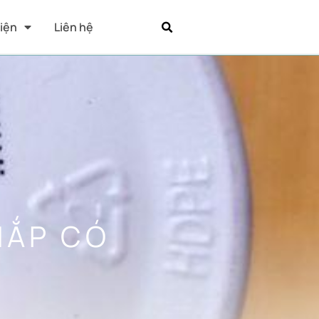
Kiện
Liên hệ
NẮP CÓ