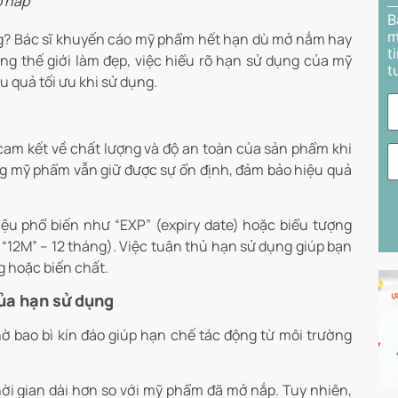
 nắp
B
m
? Bác sĩ khuyến cáo mỹ phẩm hết hạn dù mở nắm hay
t
g thế giới làm đẹp, việc hiểu rõ hạn sử dụng của mỹ
t
 quả tối ưu khi sử dụng.
am kết về chất lượng và độ an toàn của sản phẩm khi
ng mỹ phẩm vẫn giữ được sự ổn định, đảm bảo hiệu quả
iệu phổ biến như “EXP” (expiry date) hoặc biểu tượng
“12M” – 12 tháng). Việc tuân thủ hạn sử dụng giúp bạn
g hoặc biến chất.
ủa hạn sử dụng
bao bì kín đáo giúp hạn chế tác động từ môi trường
hời gian dài hơn so với mỹ phẩm đã mở nắp. Tuy nhiên,