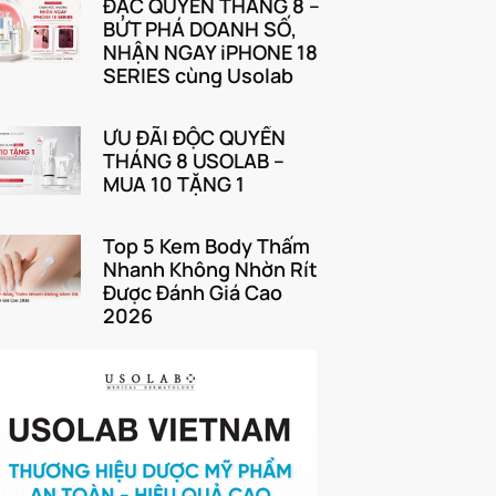
ĐẶC QUYỀN THÁNG 8 –
BỨT PHÁ DOANH SỐ,
NHẬN NGAY iPHONE 18
SERIES cùng Usolab
ƯU ĐÃI ĐỘC QUYỀN
THÁNG 8 USOLAB –
MUA 10 TẶNG 1
Top 5 Kem Body Thấm
Nhanh Không Nhờn Rít
Được Đánh Giá Cao
2026