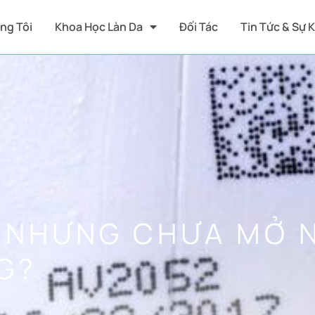
ng Tôi
Khoa Học Làn Da
Đối Tác
Tin Tức & Sự 
 NHƯNG CHƯA MỞ 
G?