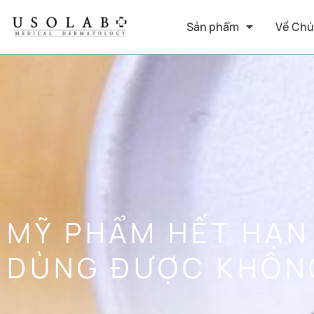
Sản phẩm
Về Chú
MỸ PHẨM HẾT HẠN
DÙNG ĐƯỢC KHÔN