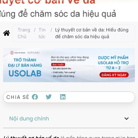
Cập nhật lần cuối:
Tháng 8 11, 2025
Trang
/
Tin
/
Lý thuyết cơ bản về da: Hiểu đúng
Chủ
tức
để chăm sóc da hiệu quả
CHIA SẺ
Nội dung chính