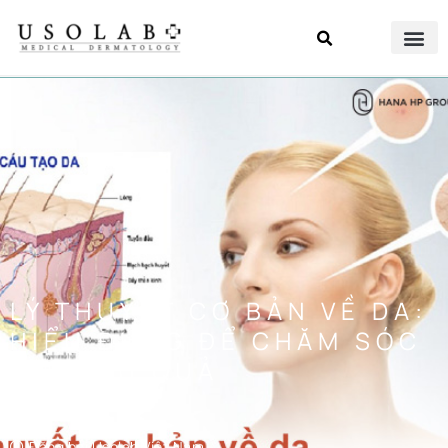
LÝ THUYẾT CƠ BẢN VỀ DA:
HIỂU ĐÚNG ĐỂ CHĂM SÓC
DA HIỆU QUẢ
Đăng bởi
Usolab Việt Nam