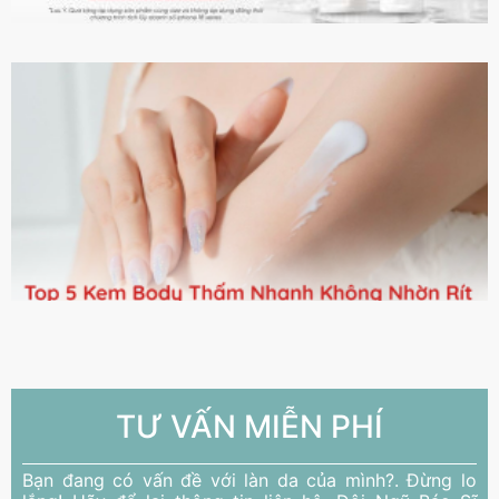
TƯ VẤN MIỄN PHÍ
Bạn đang có vấn đề với làn da của mình?. Đừng lo