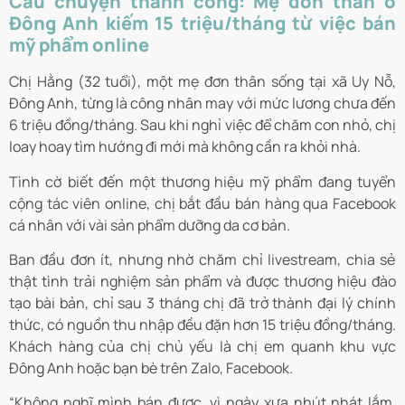
Câu chuyện thành công: Mẹ đơn thân ở
Đông Anh kiếm 15 triệu/tháng từ việc bán
mỹ phẩm online
Chị Hằng (32 tuổi), một mẹ đơn thân sống tại xã Uy Nỗ,
Đông Anh, từng là công nhân may với mức lương chưa đến
6 triệu đồng/tháng. Sau khi nghỉ việc để chăm con nhỏ, chị
loay hoay tìm hướng đi mới mà không cần ra khỏi nhà.
Tình cờ biết đến một thương hiệu mỹ phẩm đang tuyển
cộng tác viên online, chị bắt đầu bán hàng qua Facebook
cá nhân với vài sản phẩm dưỡng da cơ bản.
Ban đầu đơn ít, nhưng nhờ chăm chỉ livestream, chia sẻ
thật tình trải nghiệm sản phẩm và được thương hiệu đào
tạo bài bản, chỉ sau 3 tháng chị đã trở thành đại lý chính
thức, có nguồn thu nhập đều đặn hơn 15 triệu đồng/tháng.
Khách hàng của chị chủ yếu là chị em quanh khu vực
Đông Anh hoặc bạn bè trên Zalo, Facebook.
“Không nghĩ mình bán được, vì ngày xưa nhút nhát lắm.