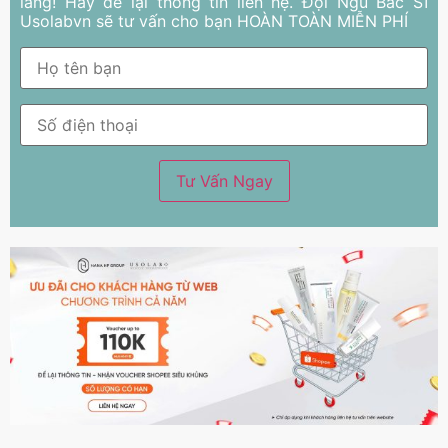
lắng! Hãy để lại thông tin liên hệ. Đội Ngũ Bác Sĩ
Usolabvn sẽ tư vấn cho bạn HOÀN TOÀN MIỄN PHÍ