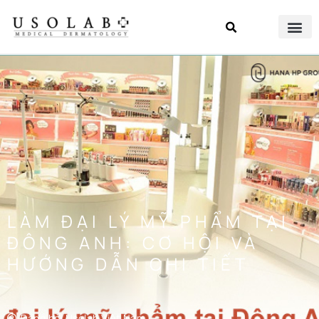
LÀM ĐẠI LÝ MỸ PHẨM TẠI
ĐÔNG ANH: CƠ HỘI VÀ
HƯỚNG DẪN CHI TIẾT
Đăng bởi
Usolab Việt Nam