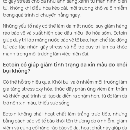
tố gây stress cho da như ánh sáng xanh từ màn hình điện
tử, không khí điều hòa kéo dài, môi trường khô và ô nhiễm
trong quá trình di chuyển hằng ngày.
Những yếu tố này có thể làm da mất nước, suy giảm hàng
rào bảo vệ và xuất hiện các dấu hiệu lão hóa sớm. Ectoin
giúp duy trì lớp màng nước bảo vệ tế bào, hạn chế tác động
từ các tác nhân gây stress và hỗ trợ duy trì làn da khỏe
mạnh trong môi trường làm việc hiện đại.
Ectoin có giúp giảm tình trạng da xỉn màu do khói
bụi không?
Có thể hỗ trợ hiệu quả. Khói bụi và ô nhiễm môi trường làm
gia tăng stress oxy hóa, thúc đẩy phản ứng viêm âm thầm
và khiến quá trình tái tạo da diễn ra chậm hơn, từ đó làm da
trở nên xỉn màu, thiếu sức sống.
Ectoin không phải hoạt chất làm trắng trực tiếp, nhưng
bằng cách bảo vệ tế bào khỏi tổn thương do ô nhiễm, giảm
viêm và củng cố hàng rào bảo vệ da, hoạt chất này giúp da