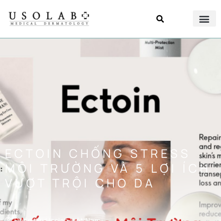
ECTOIN CHỐNG STRESS
MÔI TRƯỜNG VÀ 5 LỢI ÍCH
VƯỢT TRỘI CHO DA
Đăng bởi
Usolab Việt Nam