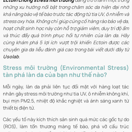
Ectoin chống stress môi trường
đang trở thành một trong
những xu hướng nổi bật trong chăm sóc da hiện đại nhờ
khả năng bảo vệ tế bào trước tác động từ tia UV, ô nhiễm và
stress oxy hóa. Không chỉ giúp củng cố hàng rào bảo vệ da,
hoạt chất sinh học này còn hỗ trợ giảm viêm, duy trì độ ẩm
và thúc đẩy quá trình phục hồi tự nhiên của làn da. Hãy
cùng khám phá 5 lợi ích vượt trội khiến Ectoin được các
chuyên gia da liễu đánh giá cao trong bài viết dưới đây từ
Usolab
.
Stress môi trường (Environmental Stress)
tàn phá làn da của bạn như thế nào?
Mỗi ngày, làn da phải liên tục đối mặt với hàng loạt tác
nhân gây stress môi trường như tia UV, ô nhiễm không khí,
bụi mịn PM2.5, nhiệt độ khắc nghiệt và ánh sáng xanh từ
thiết bị điện tử.
Các yếu tố này kích thích sản sinh quá mức các gốc tự do
(ROS), làm tổn thương màng tế bào, phá vỡ cấu trúc