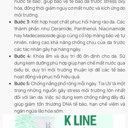
nước tế bào”, giúp bảo vệ tế bào da trước stress oxy
hóa, đồng thời giảm nguy cơ mất nước và kích ứng do
môi trường.
Bước 3:
Kết hợp hoạt chất phục hồi hàng rào da. Các
thành phần như Ceramide, Panthenol, Niacinamide
hay Madecassoside giúp củng cố lớp màng bảo vệ tự
nhiên, nâng cao khả năng chống chịu của da trước
các tác nhân gây hại hàng ngày.
Bước 4:
Khóa ẩm và duy trì độ ổn định cho da. Sử
dụng kem dưỡng phù hợp giúp hạn chế mất nước qua
biểu bì, duy trì môi trường thuận lợi để các tế bào
hoạt động và phục hồi hiệu quả.
Bước 5:
Chống nắng phổ rộng mỗi ngày. Tia UV là một
trong những nguồn gây stress môi trường lớn nhất
đối với làn da. Việc sử dụng kem chống nắng đầy đủ
giúp giảm tổn thương DNA tế bào, hạn chế viêm và
ngăn ngừa lão hóa sớm.