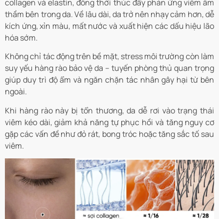
collagen và elastin, đồng thời thúc đẩy phản ứng viêm âm
thầm bên trong da. Về lâu dài, da trở nên nhạy cảm hơn, dễ
kích ứng, xỉn màu, mất nước và xuất hiện các dấu hiệu lão
hóa sớm.
Không chỉ tác động trên bề mặt, stress môi trường còn làm
suy yếu hàng rào bảo vệ da – tuyến phòng thủ quan trọng
giúp duy trì độ ẩm và ngăn chặn tác nhân gây hại từ bên
ngoài.
Khi hàng rào này bị tổn thương, da dễ rơi vào trạng thái
viêm kéo dài, giảm khả năng tự phục hồi và tăng nguy cơ
gặp các vấn đề như đỏ rát, bong tróc hoặc tăng sắc tố sau
viêm.