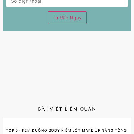
TƯ VẤN MIỄN PHÍ
Bạn đang có vấn đề với làn da của mình?. Đừng lo
lắng! Hãy để lại thông tin liên hệ. Đội Ngũ Bác Sĩ
Usolabvn sẽ tư vấn cho bạn HOÀN TOÀN MIỄN PHÍ