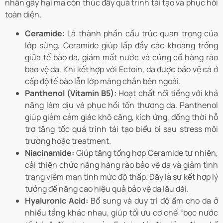
nhân gây hại mà còn thúc đẩy quá trình tái tạo và phục hồi
toàn diện.
Ceramide:
Là thành phần cấu trúc quan trọng của
lớp sừng, Ceramide giúp lấp đầy các khoảng trống
giữa tế bào da, giảm mất nước và củng cố hàng rào
bảo vệ da. Khi kết hợp với Ectoin, da được bảo vệ cả ở
cấp độ tế bào lẫn lớp màng chắn bên ngoài.
Panthenol (Vitamin B5):
Hoạt chất nổi tiếng với khả
năng làm dịu và phục hồi tổn thương da. Panthenol
giúp giảm cảm giác khô căng, kích ứng, đồng thời hỗ
trợ tăng tốc quá trình tái tạo biểu bì sau stress môi
trường hoặc treatment.
Niacinamide:
Giúp tăng tổng hợp Ceramide tự nhiên,
cải thiện chức năng hàng rào bảo vệ da và giảm tình
trạng viêm mạn tính mức độ thấp. Đây là sự kết hợp lý
tưởng để nâng cao hiệu quả bảo vệ da lâu dài.
Hyaluronic Acid:
Bổ sung và duy trì độ ẩm cho da ở
nhiều tầng khác nhau, giúp tối ưu cơ chế “bọc nước