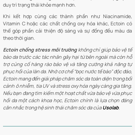
duy trì trạng thái khỏe mạnh hơn.
Khi kết hợp cùng các thành phần như Niacinamide,
Vitamin C hoặc các chất chống oxy hóa khác, Ectoin có
thể góp phần cải thiện độ sáng và sự đồng đều màu da
theo thời gian.
Ectoin chống stress môi trường
không chỉ giúp bảo vệ tế
bào da trước các tác nhân gây hại từ bên ngoài mà còn hỗ
trợ củng cố hàng rào bảo vệ và tăng cường khả năng tự
phục hồi của làn da. Nhờ cơ chế “bọc nước tế bào” độc đáo,
Ectoin mang đến giải pháp chăm sóc da toàn diện trong bối
cảnh ô nhiễm, tia UV và stress oxy hóa ngày càng gia tăng.
Nếu bạn đang tìm kiếm một hoạt chất vừa bảo vệ vừa phục
hồi da một cách khoa học, Ectoin chính là lựa chọn đáng
cân nhắc trong hệ sinh thái chăm sóc da của
Usolab
.