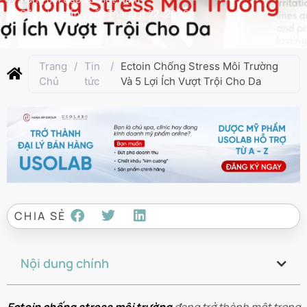
Cập nhật lần cuối:
Tháng 6 22, 2026
Trang
/
Tin
/
Ectoin Chống Stress Môi Trường
Chủ
tức
Và 5 Lợi Ích Vượt Trội Cho Da
CHIA SẺ
Nội dung chính