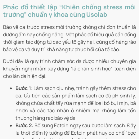
Phác đồ thiết lập “Khiên chống stress môi
trường” chuẩn y khoa cùng Usolab
Bảo vệ da trước stress môi trường không chỉ đơn thuần là
dưỡng ẩm hay chống nắng. Một phác đồ hiệu quả cần đồng
thời giảm tác động từ các yếu tố gây hại, củng cố hàng rào
bảo vệ da và duy trì khả năng tự phục hồi của tế bào.
Dưới đây là quy trình chăm sóc da được nhiều chuyên gia
khuyến nghị nhằm xây dựng “lá chắn sinh học” toàn diện
cho làn da hiện đại.
Bước 1:
Làm sạch dịu nhẹ, tránh gây thêm stress cho
da. Ưu tiên các sản phẩm làm sạch có độ pH sinh lý,
không chứa chất tẩy rửa mạnh để loại bỏ bụi mịn, bã
nhờn và các tác nhân ô nhiễm mà không làm tổn
thương hàng rào bảo vệ da.
Bước 2:
Bổ sung Ectoin ngay sau bước làm sạch. Đây
là thời điểm lý tưởng để Ectoin phát huy cơ chế “bọc