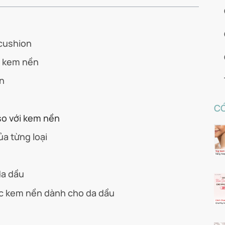
 cushion
a kem nền
ền
CÓ
so với kem nền
a từng loại
da dầu
ặc kem nền dành cho da dầu