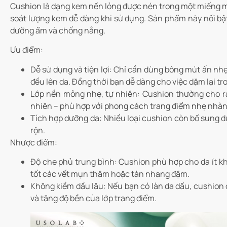
Cushion là dạng kem nền lỏng được nén trong một miếng m
soát lượng kem dễ dàng khi sử dụng. Sản phẩm này nổi bậ
dưỡng ẩm và chống nắng.
Ưu điểm:
Dễ sử dụng và tiện lợi:
Chỉ cần dùng bông mút ấn nhẹ
đều lên da. Đồng thời bạn dễ dàng cho việc dặm lại t
Lớp nền mỏng nhẹ, tự nhiên:
Cushion thường cho ra 
nhiên – phù hợp với phong cách trang điểm nhẹ nhàn
Tích hợp dưỡng da:
Nhiều loại cushion còn bổ sung dư
rộn.
Nhược điểm:
Độ che phủ trung bình:
Cushion phù hợp cho da ít k
tốt các vết mụn thâm hoặc tàn nhang đậm.
Không kiềm dầu lâu:
Nếu bạn có làn da dầu, cushion
và tăng độ bền của lớp trang điểm.