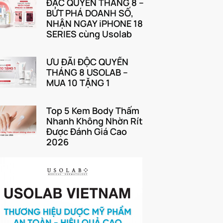
ĐẶC QUYỀN THÁNG 8 –
BỨT PHÁ DOANH SỐ,
NHẬN NGAY iPHONE 18
SERIES cùng Usolab
ƯU ĐÃI ĐỘC QUYỀN
THÁNG 8 USOLAB –
MUA 10 TẶNG 1
Top 5 Kem Body Thấm
Nhanh Không Nhờn Rít
Được Đánh Giá Cao
2026