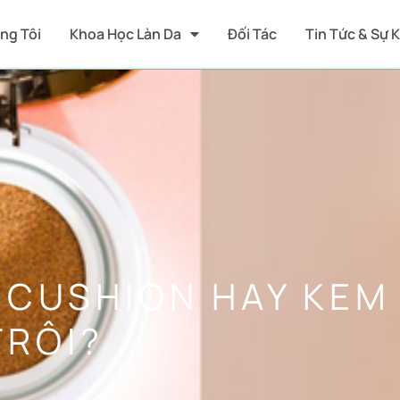
ng Tôi
Khoa Học Làn Da
Đối Tác
Tin Tức & Sự 
 CUSHION HAY KEM 
TRÔI?