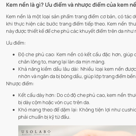
Kem nền là gì? Ưu điểm và nhược điểm của kem n
Kem nền là một loại sản phẩm trang điểm cơ bản, có tác 
khi thực hiện các bước trang điểm tiếp theo. Kem nền th
này được thiết kế để che phủ các khuyết điểm trên da như m
Ưu điểm:
Độ che phủ cao:
Kem nền có kết cấu đặc hơn, giúp 
chân lông to, mang lại làn da mịn màng.
Khả năng kiềm dầu lâu dài:
Nhiều loại kem nền được 
nhờn và ngăn da bị bóng dầu, giúp lớp trang điểm bền
Nhược điểm:
Kết cấu dày hơn:
Do có độ che phủ cao, kem nền thườ
bị dày cộm hoặc vón cục trên da.
Khó mang theo để dặm lại:
Không tiện lợi như cushio
phải chuẩn bị kỹ từ đầu.