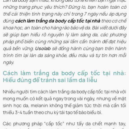
Làn da body sạm màu, không đều tone khiến bạn ngại mặc
những trang phục yêu thích? Đừng lo, bạn hoàn toàn có
thể cải thiện tình trạng này chỉ trong 7 ngày nếu áp dụng
đúng
cách làm trắng da body cấp tốc tại nhà
theo cơ chế
khoa học, an toàn cho hàng rào bảo vệ da. Bài viết dưới đây
sẽ giúp bạn hiểu rõ nguyên lý làm sáng da, các phương
pháp phổ biến cùng những sai lầm cần tránh để đạt hiệu
quả bền vững.
Usolab
sẽ đồng hành cùng bạn trên hành
trình tìm lại làn da sáng khỏe, đều màu và tự tin hơn mỗi
ngày.
Cách làm trắng da body cấp tốc tại nhà:
Hiểu đúng để tránh sai lầm da liễu
Nhiều người tìm cách làm trắng da body cấp tốc tại nhà với
mong muốn có kết quả ngay trong vài ngày, nhưng về mặt
sinh học da, melanin không thể giảm tức thời mà cần tối
thiểu 3-4 tuần theo chu kỳ tái tạo tế bào biểu bì.
Các phương pháp “cấp tốc” như tẩy da chết mạnh tay,