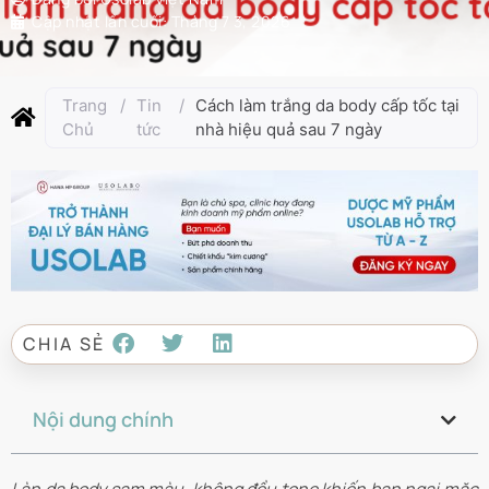
Cập nhật lần cuối:
Tháng 7 3, 2026
Trang
/
Tin
/
Cách làm trắng da body cấp tốc tại
Chủ
tức
nhà hiệu quả sau 7 ngày
CHIA SẺ
Nội dung chính