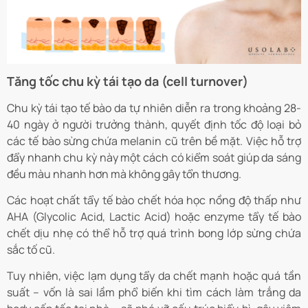
Tăng tốc chu kỳ tái tạo da (cell turnover)
Chu kỳ tái tạo tế bào da tự nhiên diễn ra trong khoảng 28-
40 ngày ở người trưởng thành, quyết định tốc độ loại bỏ
các tế bào sừng chứa melanin cũ trên bề mặt. Việc hỗ trợ
đẩy nhanh chu kỳ này một cách có kiểm soát giúp da sáng
đều màu nhanh hơn mà không gây tổn thương.
Các hoạt chất tẩy tế bào chết hóa học nồng độ thấp như
AHA (Glycolic Acid, Lactic Acid) hoặc enzyme tẩy tế bào
chết dịu nhẹ có thể hỗ trợ quá trình bong lớp sừng chứa
sắc tố cũ.
Tuy nhiên, việc lạm dụng tẩy da chết mạnh hoặc quá tần
suất – vốn là sai lầm phổ biến khi tìm cách làm trắng da