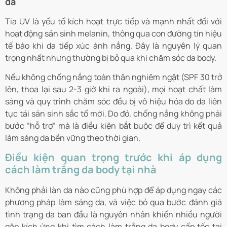
da
Tia UV là yếu tố kích hoạt trực tiếp và mạnh nhất đối với
hoạt động sản sinh melanin, thông qua con đường tín hiệu
tế bào khi da tiếp xúc ánh nắng. Đây là nguyên lý quan
trọng nhất nhưng thường bị bỏ qua khi chăm sóc da body.
Nếu không chống nắng toàn thân nghiêm ngặt (SPF 30 trở
lên, thoa lại sau 2-3 giờ khi ra ngoài), mọi hoạt chất làm
sáng và quy trình chăm sóc đều bị vô hiệu hóa do da liên
tục tái sản sinh sắc tố mới. Do đó, chống nắng không phải
bước “hỗ trợ” mà là điều kiện bắt buộc để duy trì kết quả
làm sáng da bền vững theo thời gian.
Điều kiện quan trọng trước khi áp dụng
cách làm trắng da body tại nhà
Không phải làn da nào cũng phù hợp để áp dụng ngay các
phương pháp làm sáng da, và việc bỏ qua bước đánh giá
tình trạng da ban đầu là nguyên nhân khiến nhiều người
gặp kích ứng khi tìm cách làm trắng da body cấp tốc tại