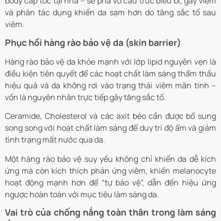
body cấp tốc tại nhà – sẽ phá vỡ cấu trúc biểu bì, gây viêm
và phản tác dụng khiến da sạm hơn do tăng sắc tố sau
viêm.
Phục hồi hàng rào bảo vệ da (skin barrier)
Hàng rào bảo vệ da khỏe mạnh với lớp lipid nguyên vẹn là
điều kiện tiên quyết để các hoạt chất làm sáng thẩm thấu
hiệu quả và da không rơi vào trạng thái viêm mãn tính –
vốn là nguyên nhân trực tiếp gây tăng sắc tố.
Ceramide, Cholesterol và các axit béo cần được bổ sung
song song với hoạt chất làm sáng để duy trì độ ẩm và giảm
tình trạng mất nước qua da.
Một hàng rào bảo vệ suy yếu không chỉ khiến da dễ kích
ứng mà còn kích thích phản ứng viêm, khiến melanocyte
hoạt động mạnh hơn để “tự bảo vệ”, dẫn đến hiệu ứng
ngược hoàn toàn với mục tiêu làm sáng da.
Vai trò của chống nắng toàn thân trong làm sáng