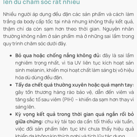
lên dù chăm sóc rất nhiều
Nhiều người áp dụng đều đặn các sản phẩm và cách làm
trắng da body cấp tốc tại nhà nhưng không thấy kết quả,
thậm chí da còn sạm hơn theo thời gian. Nguyên nhân
thường không nằm ở sản phẩm mà ở những sai lầm trong
quy trình chăm sóc dưới đây.
Bỏ qua hoặc chống nắng không đủ:
đây là sai lầm
nghiêm trọng nhất, vì tia UV liên tục kích hoạt sản
sinh melanin, khiến mọi hoạt chất làm sáng bị vô hiệu
hóa dù dùng đều đặn.
Tẩy da chết quá thường xuyên hoặc quá mạnh tay:
gây tổn thương hàng rào bảo vệ, dẫn đến viêm và
tăng sắc tố sau viêm (PIH) – khiến da sạm hơn thay vì
sáng lên.
Kỳ vọng kết quả trong thời gian quá ngắn rồi bỏ
giữa chừng:
chu kỳ tái tạo da cần tối thiểu vài tuần,
việc đổi sản phẩm liên tục khi chưa thấy hiệu quả
khiến da không kịp thích nghi và tích lũy tác dụng.