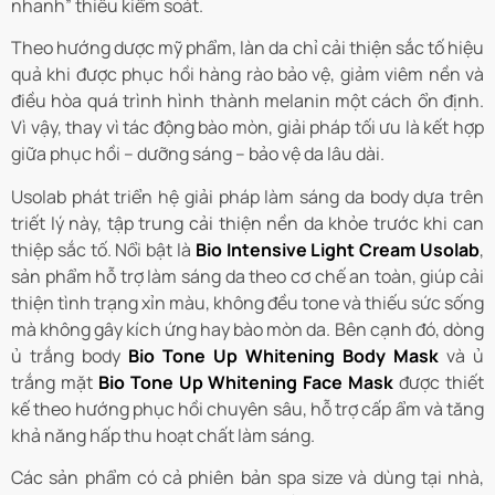
nhanh” thiếu kiểm soát.
Theo hướng dược mỹ phẩm, làn da chỉ cải thiện sắc tố hiệu
quả khi được phục hồi hàng rào bảo vệ, giảm viêm nền và
điều hòa quá trình hình thành melanin một cách ổn định.
Vì vậy, thay vì tác động bào mòn, giải pháp tối ưu là kết hợp
giữa phục hồi – dưỡng sáng – bảo vệ da lâu dài.
Usolab phát triển hệ giải pháp làm sáng da body dựa trên
triết lý này, tập trung cải thiện nền da khỏe trước khi can
thiệp sắc tố. Nổi bật là
Bio Intensive Light Cream Usolab
,
sản phẩm hỗ trợ làm sáng da theo cơ chế an toàn, giúp cải
thiện tình trạng xỉn màu, không đều tone và thiếu sức sống
mà không gây kích ứng hay bào mòn da. Bên cạnh đó, dòng
ủ trắng body
Bio Tone Up Whitening Body Mask
và ủ
trắng mặt
Bio Tone Up Whitening Face Mask
được thiết
kế theo hướng phục hồi chuyên sâu, hỗ trợ cấp ẩm và tăng
khả năng hấp thu hoạt chất làm sáng.
Các sản phẩm có cả phiên bản spa size và dùng tại nhà,