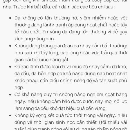
nhà. Trước khi bắt đầu, cần đảm bảo các tiêu chí sau:
Da không có tổn thương hở, viêm nhiễm hoặc vết
thương đang lành: tránh áp dụng hoạt chất hoặc tẩy
tế bào chết lên vùng da đang tổn thương vì dễ gây
kích ứng nặng hơn.
Không đang trong giai đoạn da nhạy cảm bất thường:
như sau khi tẩy lông, cạo lông hoặc vừa trải qua thời
gian dài tiếp xúc nắng gắt.
Đã xác định được loại da và mức độ nhạy cảm: da khô,
da dầu, da hỗn hợp có khả năng dung nạp hoạt chất
khác nhau, cần điều chỉnh nồng độ và tần suất phù
hợp.
Có khả năng duy trì chống nắng nghiêm ngặt hàng
ngày: nếu không đảm bảo được bước này, mọi nỗ lực
làm sáng da đều khó đạt hiệu quả bền vững.
Không kỳ vọng kết quả tức thời trong vài ngày: hiểu
đúng về thời gian sinh học cần thiết (tối thiểu vài
tuần) giúp tránh nóng vội sử dụng sản phẩm nồng độ