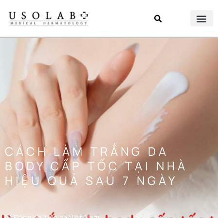
CÁCH LÀM TRẮNG DA
BODY CẤP TỐC TẠI NHÀ
HIỆU QUẢ SAU 7 NGÀY
Đăng bởi
Usolab Việt Nam