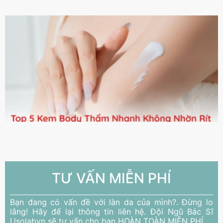
TƯ VẤN MIỄN PHÍ
Bạn đang có vấn đề với làn da của mình?. Đừng lo
lắng! Hãy để lại thông tin liên hệ. Đội Ngũ Bác Sĩ
Usolabvn sẽ tư vấn cho bạn HOÀN TOÀN MIỄN PHÍ