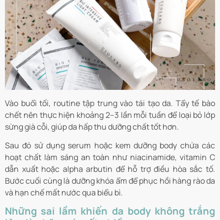
Vào buổi tối, routine tập trung vào tái tạo da. Tẩy tế bào
chết nên thực hiện khoảng 2–3 lần mỗi tuần để loại bỏ lớp
sừng già cỗi, giúp da hấp thu dưỡng chất tốt hơn.
Sau đó sử dụng serum hoặc kem dưỡng body chứa các
hoạt chất làm sáng an toàn như niacinamide, vitamin C
dẫn xuất hoặc alpha arbutin để hỗ trợ điều hòa sắc tố.
Bước cuối cùng là dưỡng khóa ẩm để phục hồi hàng rào da
và hạn chế mất nước qua biểu bì.
Những sai lầm khiến da body không trắng