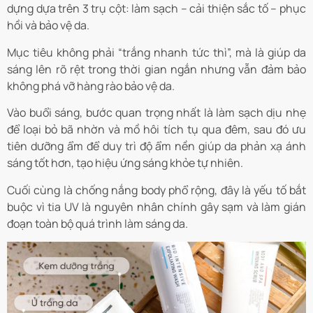
dựng dựa trên 3 trụ cột: làm sạch – cải thiện sắc tố – phục
hồi và bảo vệ da.
Mục tiêu không phải “trắng nhanh tức thì”, mà là giúp da
sáng lên rõ rệt trong thời gian ngắn nhưng vẫn đảm bảo
không phá vỡ hàng rào bảo vệ da.
Vào buổi sáng, bước quan trọng nhất là làm sạch dịu nhẹ
để loại bỏ bã nhờn và mồ hôi tích tụ qua đêm, sau đó ưu
tiên dưỡng ẩm để duy trì độ ẩm nền giúp da phản xạ ánh
sáng tốt hơn, tạo hiệu ứng sáng khỏe tự nhiên.
Cuối cùng là chống nắng body phổ rộng, đây là yếu tố bắt
buộc vì tia UV là nguyên nhân chính gây sạm và làm gián
đoạn toàn bộ quá trình làm sáng da.