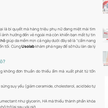
i là bí quyết mà hàng triệu phụ nữ đang miệt mài tìm
hỉ ảnh hưởng đến vẻ ngoài mà còn khiến bạn mất tự tin
khô
giúp da mềm mịn cả ngày dưới đây sẽ là “cẩm nang
đến tối. Cùng
Usolab
khám phá ngay để sở hữu làn da lý
hô?
ng không đơn thuần do thiếu ẩm mà xuất phát từ tổn
g sừng suy yếu (giảm ceramide, cholesterol, acid béo tự
humectant như glycerin, HA mà thiếu thành phần khóa
 trở lại sau vài giờ.