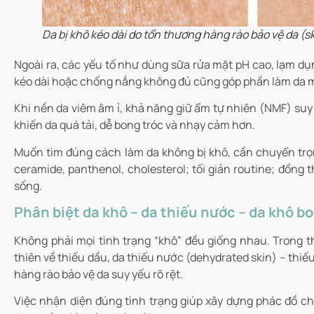
Da bị khô kéo dài do tổn thương hàng rào bảo vệ da (sk
Ngoài ra, các yếu tố như dùng sữa rửa mặt pH cao, lạm dụ
kéo dài hoặc chống nắng không đủ cũng góp phần làm da 
Khi nền da viêm âm ỉ, khả năng giữ ẩm tự nhiên (NMF) suy
khiến da quá tải, dễ bong tróc và nhạy cảm hơn.
Muốn tìm đúng cách làm da không bị khô, cần chuyển trọ
ceramide, panthenol, cholesterol; tối giản routine; đồng
sống.
Phân biệt da khô – da thiếu nước – da khô b
Không phải mọi tình trạng “khô” đều giống nhau. Trong th
thiên về thiếu dầu, da thiếu nước (dehydrated skin) – thiế
hàng rào bảo vệ da suy yếu rõ rệt.
Việc nhận diện đúng tình trạng giúp xây dựng phác đồ ch