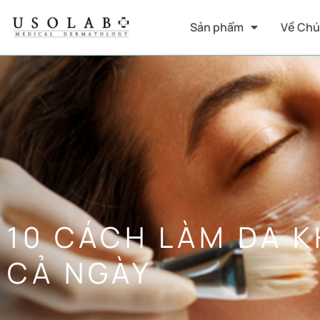
Sản phẩm
Về Chú
10 CÁCH LÀM DA K
CẢ NGÀY