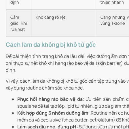
định
thiện nhanh
Cảm
Khô căng rõ rệt
Căng nhưng vẫ
giác khi
vùng T-zone
rửa mặt
Cách làm da không bị khô từ gốc
Để cải thiện tình trạng khô da lâu dài, việc dưỡng ẩm đơn
chỉ thực sự hết khô khi hàng rào bảo vệ da (skin barrier) 
định.
Vì vậy, cách làm da không bị khô từ gốc cần tập trung vào 
xây dựng routine chăm sóc khoa học.
Phục hồi hàng rào bảo vệ da:
Ưu tiên sản phẩm ch
squalane để tái tạo lớp lipid tự nhiên, giúp da giảm t
Kết hợp đúng 3 nhóm dưỡng ẩm:
Routine nên có hu
mềm da và occlusive (shea butter, petrolatum) để kh
Làm sạch dịu nhẹ, đúng pH:
Sử dụng sữa rửa mặt pH 