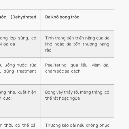
ớc (Dehydrated
Da khô bong tróc
rong lớp sừng, có
Tình trạng tiến triển nặng của da
i loại da
khô hoặc da tổn thương hàng
rào
ếu uống nước, rửa
Peel/retinol quá liều, viêm da,
, dùng treatment
chăm sóc sai cách
ăng nhẹ, xuất hiện
Bong vảy thấy rõ, mảng trắng, có
hi cười
thể rát hoặc ngứa
m thời, có thể cải
Thường kéo dài nếu không phục