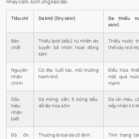
nhạy cảm, kích ứng kéo dài.
Tiêu chí
Da khô (Dry skin)
Da thiếu nư
skin)
Bản
Thiếu lipid (dầu) tự nhiên do
Thiếu nước t
chất
tuyến bã nhờn hoạt động
thể xảy ra ở mọ
kém
Nguyên
Cơ địa, tuổi tác, môi trường
Điều hòa, thi
nhân
hanh khô
mặt quá mức
chính
mạnh
Dấu
Da mỏng, sần, ít bóng dầu,
Da xỉn màu, c
hiệu
dễ lão hóa sớm
nếp nhăn li ti k
nhận
biết
Độ ổn
Thường là loại da cố định
Tình trạng tạ