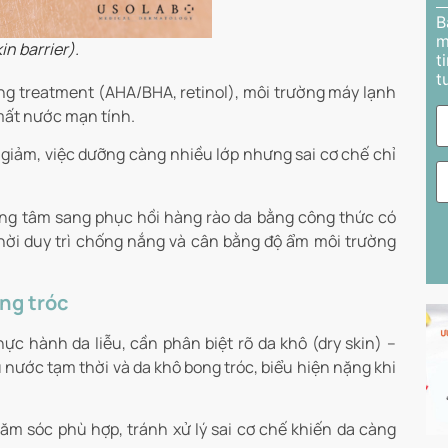
B
m
in barrier).
t
t
ng treatment (AHA/BHA, retinol), môi trường máy lạnh
mất nước mạn tính.
 giảm, việc dưỡng càng nhiều lớp nhưng sai cơ chế chỉ
ng tâm sang phục hồi hàng rào da bằng công thức có
 thời duy trì chống nắng và cân bằng độ ẩm môi trường
ong tróc
ực hành da liễu, cần phân biệt rõ da khô (dry skin) –
u nước tạm thời và da khô bong tróc, biểu hiện nặng khi
ăm sóc phù hợp, tránh xử lý sai cơ chế khiến da càng