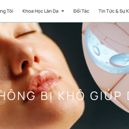
ng Tôi
Khoa Học Làn Da
Đối Tác
Tin Tức & Sự 
HÔNG BỊ KHÔ GIÚP