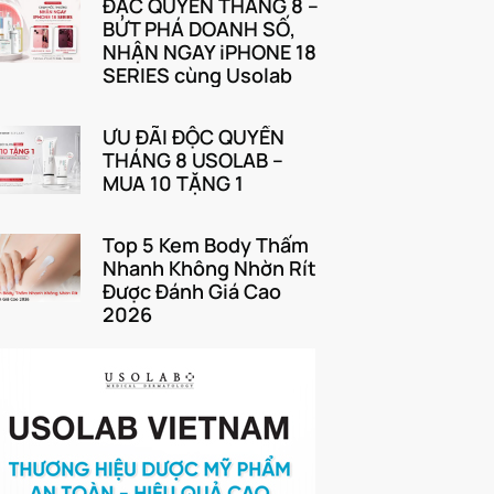
ĐẶC QUYỀN THÁNG 8 –
BỨT PHÁ DOANH SỐ,
NHẬN NGAY iPHONE 18
SERIES cùng Usolab
ƯU ĐÃI ĐỘC QUYỀN
THÁNG 8 USOLAB –
MUA 10 TẶNG 1
Top 5 Kem Body Thấm
Nhanh Không Nhờn Rít
Được Đánh Giá Cao
2026