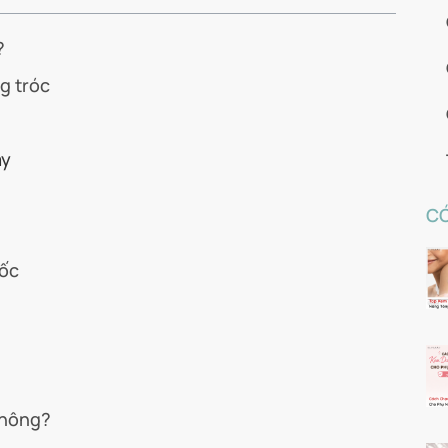
?
g tróc
ày
CÓ
tốc
không?