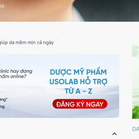
26
 giúp da mềm mịn cả ngày
D