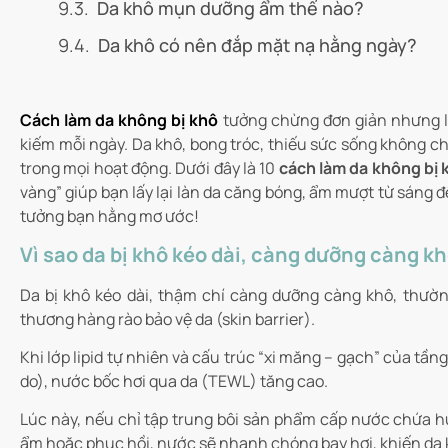
Da khô mụn dưỡng ẩm thế nào?
Da khô có nên đắp mặt nạ hằng ngày?
Cách làm da không bị khô
tưởng chừng đơn giản nhưng lạ
kiếm mỗi ngày. Da khô, bong tróc, thiếu sức sống không c
trong mọi hoạt động. Dưới đây là 10
cách làm da không bị 
vàng” giúp bạn lấy lại làn da căng bóng, ẩm mượt từ sáng 
tưởng bạn hằng mơ ước!
Vì sao da bị khô kéo dài, càng dưỡng càng k
Da bị khô kéo dài, thậm chí càng dưỡng càng khô, thườ
thương hàng rào bảo vệ da (skin barrier).
Khi lớp lipid tự nhiên và cấu trúc “xi măng – gạch” của tần
do), nước bốc hơi qua da (TEWL) tăng cao.
Lúc này, nếu chỉ tập trung bôi sản phẩm cấp nước chứa 
ẩm hoặc phục hồi, nước sẽ nhanh chóng bay hơi, khiến da khô