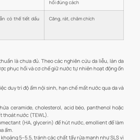
hồi đúng cách
n có thể tiết dầu
Căng, rát, châm chích
 thuần là chưa đủ. Theo các nghiên cứu da liễu, làn da
được phục hồi và cơ chế giữ nước tự nhiên hoạt động ổn
việc duy trì độ ẩm nội sinh, hạn chế mất nước qua da và
ứa ceramide, cholesterol, acid béo, panthenol hoặc
hất thoát nước (TEWL).
mectant (HA, glycerin) để hút nước, emollient để làm
óa ẩm.
khoảng 5–5.5, tránh các chất tẩy rửa mạnh như SLS vì