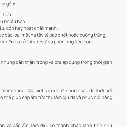
hải gồm:
 thừa.
ầu nhiều hơn.
ệu, cồn hay hoạt chất mạnh.
ục các loại mặt nạ tẩy tế bào chết hoặc dưỡng trắng.
khiến da dễ “bị stress” và phản ứng tiêu cực.
 nhưng cần thận trọng và chỉ áp dụng trong thời gian
iêm trọng, đặc biệt sau khi đi nắng hoặc do thời tiết
ó thể giúp cấp ẩm tức thì, làm dịu da và phục hồi hàng
ên về cấp ẩm, làm dịu, có thành phần lành tính như