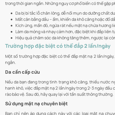
trong thời gian ngắn. Những nguy cơ phổ biến có thể gặp p
Da bị bí tắc lỗ chân lông, dễ nổi mụn do dưỡng chất dư
Mất cân bằng dầu – ẩm, khiến da khô căng hoặc đổ d
Kích ứng, mẩn đỏ, ngứa rát nếu mặt nạ chứa hương li
Làm da mỏng và nhạy cảm hơn, đặc biệt khi đắp liên t
Hiệu quả chăm sóc da không tăng thêm, ngược lại còn 
Trường hợp đặc biệt có thể đắp 2 lần/ngày
Một số trường hợp đặc biệt có thể đắp mặt nạ 2 lần/ngày,
ngắn.
Da cần cấp cứu
Nếu da bạn đang trong tình trạng khô căng, thiếu nước ngh
hanh khô, việc đắp mặt nạ 2 lần/ngày trong 2-3 ngày đầu c
rào bảo vệ. Sau đó, hãy quay lại với tần suất thông thường.
Sử dụng mặt nạ chuyên biệt
Bạn chỉ nên áp dụng cách này với các loại mặt nạ chuy