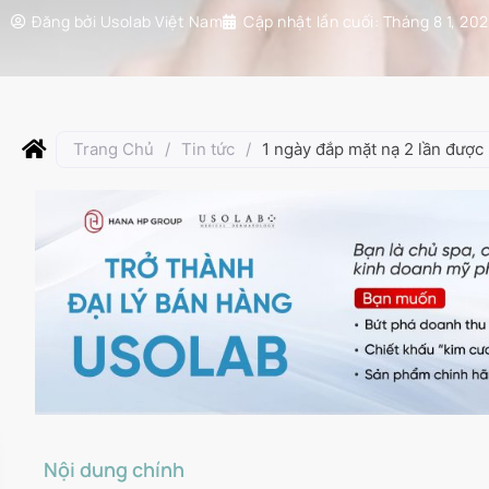
Đăng bởi
Usolab Việt Nam
Cập nhật lần cuối:
Tháng 8 1, 20
Trang Chủ
/
Tin tức
/
1 ngày đắp mặt nạ 2 lần được 
Nội dung chính