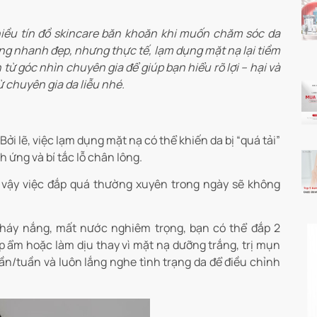
hiều tín đồ skincare băn khoăn khi muốn chăm sóc da
ng nhanh đẹp, nhưng thực tế, lạm dụng mặt nạ lại tiềm
từ góc nhìn chuyên gia để giúp bạn hiểu rõ lợi – hại và
từ chuyên gia da liễu nhé.
ởi lẽ, việc lạm dụng mặt nạ có thể khiến da bị “quá tải”
 ứng và bí tắc lỗ chân lông.
 vậy việc đắp quá thường xuyên trong ngày sẽ không
cháy nắng, mất nước nghiêm trọng, bạn có thể đắp 2
p ẩm hoặc làm dịu thay vì mặt nạ dưỡng trắng, trị mụn
ần/tuần và luôn lắng nghe tình trạng da để điều chỉnh