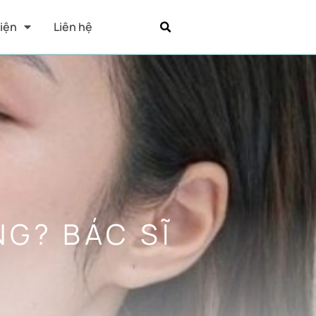
Kiện
Liên hệ
NG? BÁC SĨ