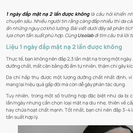
1 ngày đắp mặt nạ 2 lần được không
là câu hỏi khiến n
chuyên sâu. Nhiều người tin rằng càng đắp nhiều thì da cà
ẩn những nguy cơ khó lường. Bài viết dưới đây sẽ phân tích 
lựa chọn tần suất phù hợp. Cùng
Usolab
đi tìm câu trả lời 
Liệu 1 ngày đắp mặt nạ 2 lần được không
Thực tế, bạn không nên đắp 2,3 lần mặt nạ trong một ngày. B
dưỡng chất, mất cân bằng độ ẩm tự nhiên, thậm chí gây kích
Da chỉ hấp thụ được một lượng dưỡng chất nhất định, vì
mang lại hiệu quả gấp đôi mà còn dễ gây phản tác dụng.
Tuy nhiên, trong một số trường hợp đặc biệt như da bị 
lần/ngày nhưng cần chọn loại mặt nạ dịu nhẹ, thiên về cấ
hay chứa hoạt chất mạnh. Tốt nhất, bạn chỉ nên đắp 3–4 l
tần suất hợp lý.