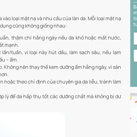
B
m
a vào loại mặt nạ và nhu cầu của làn da. Mỗi loại mặt nạ
t
t
ử dụng cũng không giống nhau:
tuần, thậm chí hằng ngày nếu da khô hoặc mất nước,
ất mạnh.
lần/tuần, vì loại này hút dầu, làm sạch sâu, nếu lạm
ầu – ẩm.
p. Không nên thay thế kem dưỡng ẩm hằng ngày, vì sản
hơn.
n hoặc theo chỉ định của chuyên gia da liễu, tránh làm
ợp lý để da hấp thụ tốt các dưỡng chất mà không bị dư