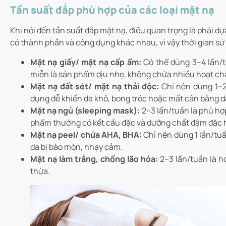
Tần suất đắp phù hợp của các loại mặt nạ
Khi nói đến tần suất đắp mặt nạ, điều quan trọng là phải dự
có thành phần và công dụng khác nhau, vì vậy thời gian s
Mặt nạ giấy/ mặt nạ cấp ẩm:
Có thể dùng 3–4 lần/
miễn là sản phẩm dịu nhẹ, không chứa nhiều hoạt ch
Mặt nạ đất sét/ mặt nạ thải độc:
Chỉ nên dùng 1–2 
dụng dễ khiến da khô, bong tróc hoặc mất cân bằng d
Mặt nạ ngủ (sleeping mask):
2–3 lần/tuần là phù hợ
phẩm thường có kết cấu đặc và dưỡng chất đậm đặc 
Mặt nạ peel/ chứa AHA, BHA:
Chỉ nên dùng 1 lần/tuầ
da bị bào mòn, nhạy cảm.
Mặt nạ làm trắng, chống lão hóa:
2–3 lần/tuần là h
thừa.