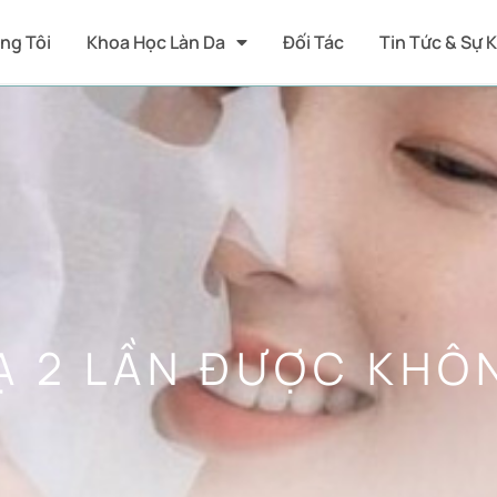
ng Tôi
Khoa Học Làn Da
Đối Tác
Tin Tức & Sự 
Ạ 2 LẦN ĐƯỢC KHÔ