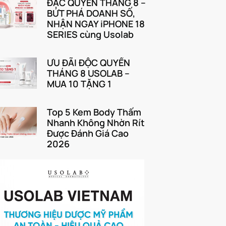
ĐẶC QUYỀN THÁNG 8 –
BỨT PHÁ DOANH SỐ,
NHẬN NGAY iPHONE 18
SERIES cùng Usolab
ƯU ĐÃI ĐỘC QUYỀN
THÁNG 8 USOLAB –
MUA 10 TẶNG 1
Top 5 Kem Body Thấm
Nhanh Không Nhờn Rít
Được Đánh Giá Cao
2026