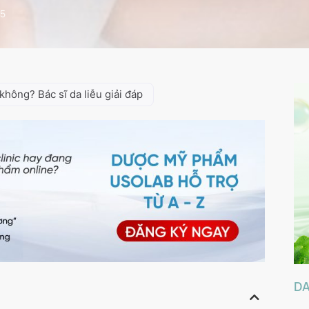
25
không? Bác sĩ da liễu giải đáp
D