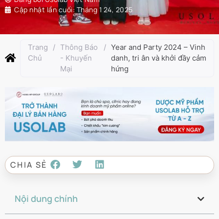
Cập nhật lần cuối:
Tháng 1 24, 2025
Trang
/
Thông Báo
/
Year and Party 2024 – Vinh
Chủ
- Khuyến
danh, tri ân và khởi đầy cảm
Mại
hứng
CHIA SẺ
Nội dung chính