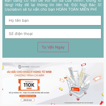
Bạn đang có vấn đề với làn da của mình?. Đừng lo
lắng! Hãy để lại thông tin liên hệ. Đội Ngũ Bác Sĩ
Usolabvn sẽ tư vấn cho bạn HOÀN TOÀN MIỄN PHÍ