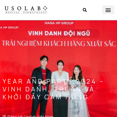
YEAR AND PARTY 2024 –
VINH DANH, TRI ÂN VÀ
KHỞI ĐẦY CẢM HỨNG
Đăng bởi
Usolab Việt Nam