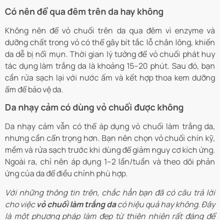
Có nên để qua đêm trên da hay không
Không nên để vỏ chuối trên da qua đêm vì enzyme và
dưỡng chất trong vỏ có thể gây bít tắc lỗ chân lông, khiến
da dễ bị nổi mụn. Thời gian lý tưởng để vỏ chuối phát huy
tác dụng làm trắng da là khoảng 15–20 phút. Sau đó, bạn
cần rửa sạch lại với nước ấm và kết hợp thoa kem dưỡng
ẩm để bảo vệ da.
Da nhạy cảm có dùng vỏ chuối được không
Da nhạy cảm vẫn có thể áp dụng vỏ chuối làm trắng da,
nhưng cần cẩn trọng hơn. Bạn nên chọn vỏ chuối chín kỹ,
mềm và rửa sạch trước khi dùng để giảm nguy cơ kích ứng.
Ngoài ra, chỉ nên áp dụng 1–2 lần/tuần và theo dõi phản
ứng của da để điều chỉnh phù hợp.
Với những thông tin trên, chắc hẳn bạn đã có câu trả lời
cho việc
vỏ chuối làm trắng da
có hiệu quả hay không. Đây
là một phương pháp làm đẹp từ thiên nhiên rất đáng để