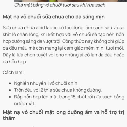
Chà mặt bằng vỏ chuối tươi sau khi rửa sạch
Mặt nạ vỏ chuối sữa chua cho da sáng mịn
Sữa chua chứa acid lactic có tác dụng làm sạch sâu và se
khít lỗ chân lông, khi kết hợp với vỏ chuối sẽ tạo nên hỗn
hợp dưỡng sáng da vượt trội. Công thức này không chỉ giúp
da đều màu mà còn mang lại cảm giác mềm mịn, tươi mới.
Đây là lựa chọn tuyệt vời cho những ai có làn da dầu hoặc
da hỗn hợp.
Cách làm:
Nghiền nhuyễn 1 vỏ chuối chín.
Trộn đều với 2 thìa sữa chua không đường.
Đắp hỗn hợp lên mặt trong 15 phút rồi rửa sạch bằng
nước mát.
Mặt nạ vỏ chuối mật ong dưỡng ẩm và hỗ trợ trị
thâm