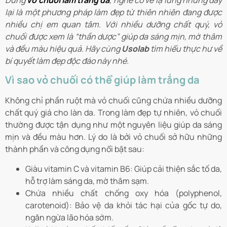
Dùng
vỏ chuối làm trắng da
, nghe có vẻ lạ lùng nhưng đây
lại là một phương pháp làm đẹp từ thiên nhiên đang được
nhiều chị em quan tâm. Với nhiều dưỡng chất quý, vỏ
chuối được xem là “thần dược” giúp da sáng mịn, mờ thâm
và đều màu hiệu quả. Hãy cùng
Usolab
tìm hiểu thực hư về
bí quyết làm đẹp độc đáo này nhé.
Vì sao vỏ chuối có thể giúp làm trắng da
Không chỉ phần ruột mà vỏ chuối cũng chứa nhiều dưỡng
chất quý giá cho làn da. Trong làm đẹp tự nhiên, vỏ chuối
thường được tận dụng như một nguyên liệu giúp da sáng
mịn và đều màu hơn. Lý do là bởi vỏ chuối sở hữu những
thành phần và công dụng nổi bật sau:
Giàu vitamin C và vitamin B6: Giúp cải thiện sắc tố da,
hỗ trợ làm sáng da, mờ thâm sạm.
Chứa nhiều chất chống oxy hóa (polyphenol,
carotenoid): Bảo vệ da khỏi tác hại của gốc tự do,
ngăn ngừa lão hóa sớm.