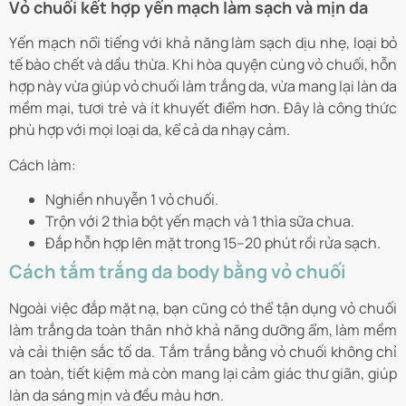
Vỏ chuối kết hợp yến mạch làm sạch và mịn da
Yến mạch nổi tiếng với khả năng làm sạch dịu nhẹ, loại bỏ
tế bào chết và dầu thừa. Khi hòa quyện cùng vỏ chuối, hỗn
hợp này vừa giúp vỏ chuối làm trắng da, vừa mang lại làn da
mềm mại, tươi trẻ và ít khuyết điểm hơn. Đây là công thức
phù hợp với mọi loại da, kể cả da nhạy cảm.
Cách làm:
Nghiền nhuyễn 1 vỏ chuối.
Trộn với 2 thìa bột yến mạch và 1 thìa sữa chua.
Đắp hỗn hợp lên mặt trong 15–20 phút rồi rửa sạch.
Cách tắm trắng da body bằng vỏ chuối
Ngoài việc đắp mặt nạ, bạn cũng có thể tận dụng vỏ chuối
làm trắng da toàn thân nhờ khả năng dưỡng ẩm, làm mềm
và cải thiện sắc tố da. Tắm trắng bằng vỏ chuối không chỉ
an toàn, tiết kiệm mà còn mang lại cảm giác thư giãn, giúp
làn da sáng mịn và đều màu hơn.