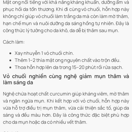
Mật ong nổi tiếng với khả năng kháng khuẩn, dưỡng ẩm và
phục hồi da tổn thương. Khi đi cùng vỏ chuối, hỗn hợp này
không chỉ giúp vỏ chuối làm trắng da mà còn làm mờ thâm,
hạn chế mụn và nuôi dưỡng da sáng hồng tự nhiên. Đây là
công thức lý tưởng cho da khô, da dễ bị thâm sau mụn.
Cách làm:
Xay nhuyễn 1 vỏ chuối chín.
Thêm 1–2 thìa mật ong nguyên chất vào trộn đều.
Thoa hỗn hợp lên da trong 15–20 phút rồi rửa sạch.
Vỏ chuối nghiền cùng nghệ giảm mụn thâm và
làm sáng da
Nghệ chứa hoạt chất curcumin giúp kháng viêm, mờ thâm
và ngăn ngừa mụn. Khi kết hợp với vỏ chuối, hỗn hợp này
vừa hỗ trợ điều trị mụn thâm, vừa cải thiện sắc tố, giúp da
sáng và đều màu hơn. Đây là công thức đặc biệt phù hợp
cho da mụn hoặc da có nhiều vết thâm.