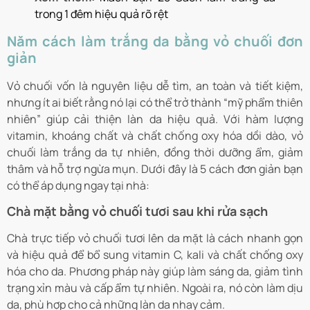
trong 1 đêm hiệu quả rõ rệt
Năm cách làm trắng da bằng vỏ chuối đơn
giản
Vỏ chuối vốn là nguyên liệu dễ tìm, an toàn và tiết kiệm,
nhưng ít ai biết rằng nó lại có thể trở thành “mỹ phẩm thiên
nhiên” giúp cải thiện làn da hiệu quả. Với hàm lượng
vitamin, khoáng chất và chất chống oxy hóa dồi dào, vỏ
chuối làm trắng da tự nhiên, đồng thời dưỡng ẩm, giảm
thâm và hỗ trợ ngừa mụn. Dưới đây là 5 cách đơn giản bạn
có thể áp dụng ngay tại nhà:
Chà mặt bằng vỏ chuối tươi sau khi rửa sạch
Chà trực tiếp vỏ chuối tươi lên da mặt là cách nhanh gọn
và hiệu quả để bổ sung vitamin C, kali và chất chống oxy
hóa cho da. Phương pháp này giúp làm sáng da, giảm tình
trạng xỉn màu và cấp ẩm tự nhiên. Ngoài ra, nó còn làm dịu
da, phù hợp cho cả những làn da nhạy cảm.