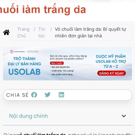
Cập nhật lần cuối:
Tháng 9 13, 2025
Trang
/
Tin
/
Vỏ chuối làm trắng da: Bí quyết tự
Chủ
tức
nhiên đơn giản tại nhà
CHIA SẺ
Nội dung chính