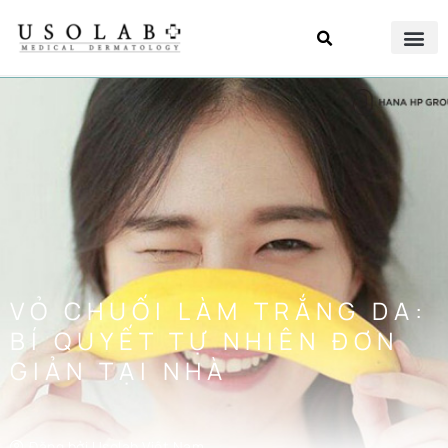
VỎ CHUỐI LÀM TRẮNG DA:
BÍ QUYẾT TỰ NHIÊN ĐƠN
GIẢN TẠI NHÀ
Đăng bởi
Usolab Việt Nam