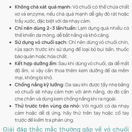
Không chà xát quá mạnh:
Vỏ chuối có thể chứa chất
xơ và enzyme, nếu chà quá mạnh dễ gây đỏ rát hoặc
trầy xước, đặc biệt với da nhạy cảm.
Chỉ nên dùng 2–3 lần/tuần:
Lạm dụng quá nhiều có
thể khiến da mỏng, dễ bắt nắng và khô căng.
Sử dụng vỏ chuối sạch:
Chỉ nên dùng vỏ chuối chín,
rửa sạch trước khi sử dụng để loại bỏ bụi bẩn, thuốc
bảo quản hoặc hóa chất.
Kết hợp dưỡng ẩm:
Sau khi dùng vỏ chuối, da dễ mất
độ ẩm, vì vậy cần thoa thêm kem dưỡng để da mềm
mại, không bị khô.
Chống nắng kỹ lưỡng:
Da sau khi được tẩy nhẹ bằng
vỏ chuối sẽ nhạy cảm hơn với ánh nắng, do đó cần
che chắn và dùng kem chống nắng khi ra ngoài.
Thử trước trên vùng da nhỏ:
Với người có da nhạy
cảm hoặc dễ dị ứng, hãy thử trên tay hoặc cổ tay
trước để kiểm tra phản ứng.
Giải đáp thắc mắc thường gặp về vỏ chuối