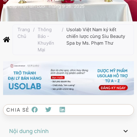
Cập nhật lần cuối:
Tháng 9 26, 2025
Trang
/
Thông
/
Usolab Việt Nam ký kết
Chủ
Báo -
chiến lược cùng Siu Beauty
Khuyến
Spa by Ms. Phạm Thư
Mại
CHIA SẺ
Nội dung chính