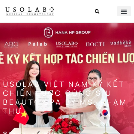
USOLAB VIỆT NAM KÝ KẾT
CHIẾN LƯỢC CÙNG SIU
BEAUTY SPA BY MS. PHẠM
THƯ
Đăng bởi
Usolab Việt Nam