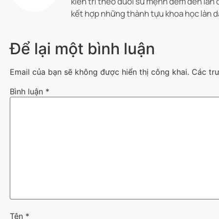
kiên trì theo đuổi sứ mệnh đem đến làn 
kết hợp những thành tựu khoa học làn d
Để lại một bình luận
Email của bạn sẽ không được hiển thị công khai.
Các tr
Bình luận
*
Tên
*