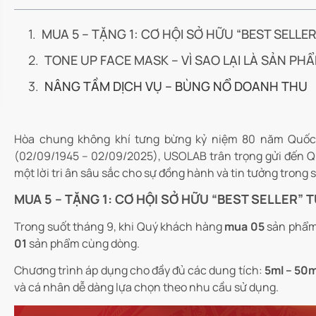
MUA 5 – TẶNG 1: CƠ HỘI SỞ HỮU “BEST SELLE
TONE UP FACE MASK – VÌ SAO LẠI LÀ SẢN P
NÂNG TẦM DỊCH VỤ – BÙNG NỔ DOANH THU
Hòa chung không khí tưng bừng kỷ niệm 80 năm Quốc
(02/09/1945 – 02/09/2025), USOLAB trân trọng gửi đến Q
một lời tri ân sâu sắc cho sự đồng hành và tin tưởng trong s
MUA 5 – TẶNG 1: CƠ HỘI SỞ HỮU “BEST SELLER” 
Trong suốt tháng 9, khi Quý khách hàng
mua 05
sản phẩ
01
sản phẩm cùng dòng.
Chương trình áp dụng cho đầy đủ các dung tích:
5ml – 50m
và cá nhân dễ dàng lựa chọn theo nhu cầu sử dụng.