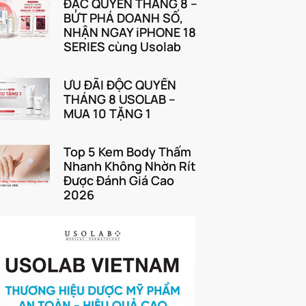
ĐẶC QUYỀN THÁNG 8 –
BỨT PHÁ DOANH SỐ,
NHẬN NGAY iPHONE 18
SERIES cùng Usolab
ƯU ĐÃI ĐỘC QUYỀN
THÁNG 8 USOLAB –
MUA 10 TẶNG 1
Top 5 Kem Body Thấm
Nhanh Không Nhờn Rít
Được Đánh Giá Cao
2026