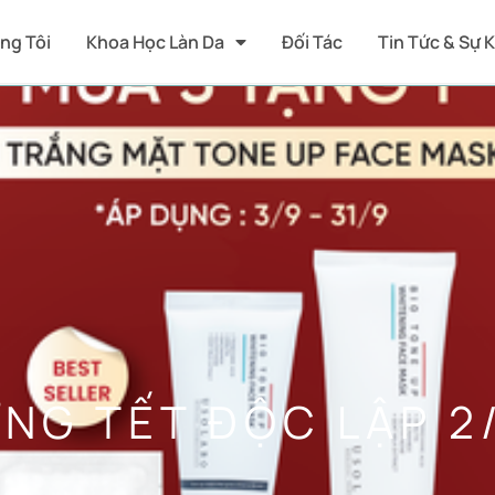
ng Tôi
Khoa Học Làn Da
Đối Tác
Tin Tức & Sự 
NG TẾT ĐỘC LẬP 2