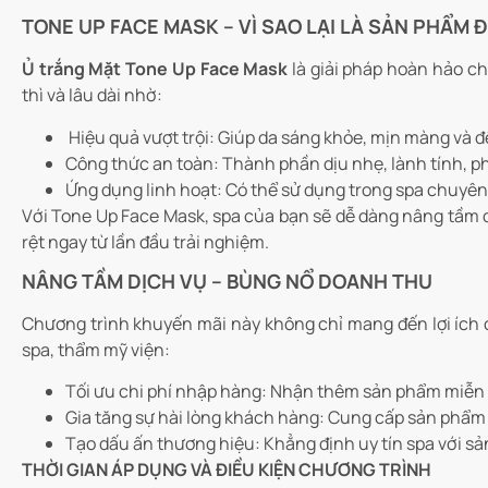
TONE UP FACE MASK – VÌ SAO LẠI LÀ SẢN PHẨM
Ủ trắng Mặt Tone Up Face Mask
là giải pháp hoàn hảo ch
thì và lâu dài nhờ:
Hiệu quả vượt trội: Giúp da sáng khỏe, mịn màng và đ
Công thức an toàn: Thành phần dịu nhẹ, lành tính, ph
Ứng dụng linh hoạt: Có thể sử dụng trong spa chuyên
Với Tone Up Face Mask, spa của bạn sẽ dễ dàng nâng tầm dị
rệt ngay từ lần đầu trải nghiệm.
NÂNG TẦM DỊCH VỤ – BÙNG NỔ DOANH THU
Chương trình khuyến mãi này không chỉ mang đến lợi ích 
spa, thẩm mỹ viện:
Tối ưu chi phí nhập hàng: Nhận thêm sản phẩm miễn 
Gia tăng sự hài lòng khách hàng: Cung cấp sản phẩm c
Tạo dấu ấn thương hiệu: Khẳng định uy tín spa với 
THỜI GIAN ÁP DỤNG VÀ ĐIỀU KIỆN CHƯƠNG TRÌNH