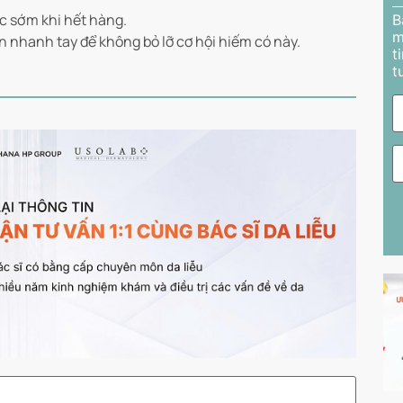
c sớm khi hết hàng.
B
m
n nhanh tay để không bỏ lỡ cơ hội hiếm có này.
t
t