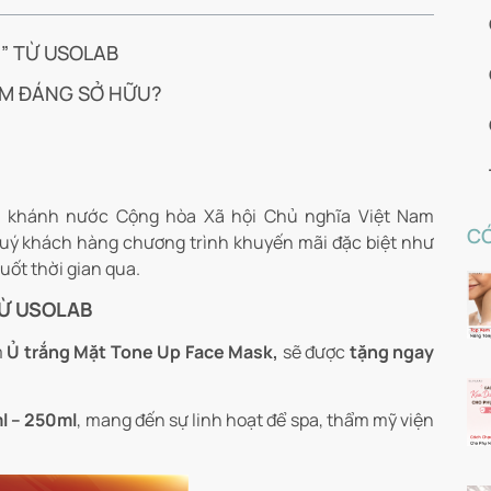
R” TỪ USOLAB
HẨM ĐÁNG SỞ HỮU?
 khánh nước Cộng hòa Xã hội Chủ nghĩa Việt Nam
CÓ
uý khách hàng chương trình khuyến mãi đặc biệt như
uốt thời gian qua.
TỪ USOLAB
m
Ủ trắng Mặt Tone Up Face Mask,
sẽ được
tặng ngay
l – 250ml
, mang đến sự linh hoạt để spa, thẩm mỹ viện