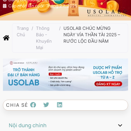
Cập nhật lần cuối:
Tháng 2 7, 2025
Trang
/
Thông
/
USOLAB CHÚC MỪNG
Chủ
Báo -
NGÀY VÍA THẦN TÀI 2025 –
Khuyến
RƯỚC LỘC ĐẦU NĂM
Mại
CHIA SẺ
Nội dung chính