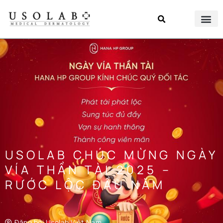
USOLAB CHÚC MỪNG NGÀY
VÍA THẦN TÀI 2025 –
RƯỚC LỘC ĐẦU NĂM
Đăng bởi
Usolab Việt Nam