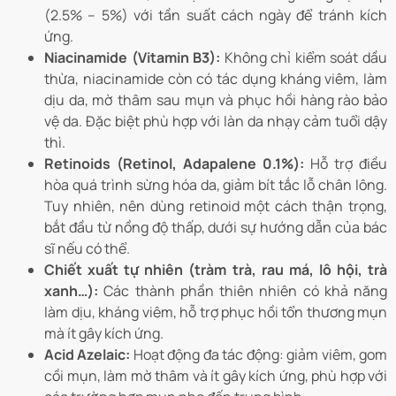
(2.5% – 5%) với tần suất cách ngày để tránh kích
ứng.
Niacinamide (Vitamin B3):
Không chỉ kiểm soát dầu
thừa, niacinamide còn có tác dụng kháng viêm, làm
dịu da, mờ thâm sau mụn và phục hồi hàng rào bảo
vệ da. Đặc biệt phù hợp với làn da nhạy cảm tuổi dậy
thì.
Retinoids (Retinol, Adapalene 0.1%):
Hỗ trợ điều
hòa quá trình sừng hóa da, giảm bít tắc lỗ chân lông.
Tuy nhiên, nên dùng retinoid một cách thận trọng,
bắt đầu từ nồng độ thấp, dưới sự hướng dẫn của bác
sĩ nếu có thể.
Chiết xuất tự nhiên (tràm trà, rau má, lô hội, trà
xanh…):
Các thành phần thiên nhiên có khả năng
làm dịu, kháng viêm, hỗ trợ phục hồi tổn thương mụn
mà ít gây kích ứng.
Acid Azelaic:
Hoạt động đa tác động: giảm viêm, gom
cồi mụn, làm mờ thâm và ít gây kích ứng, phù hợp với