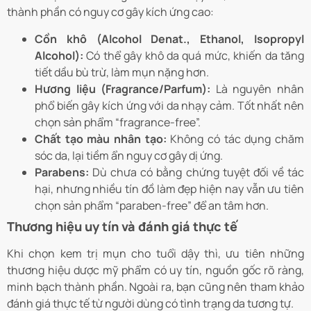
thành phần có nguy cơ gây kích ứng cao:
Cồn khô (Alcohol Denat., Ethanol, Isopropyl
Alcohol):
Có thể gây khô da quá mức, khiến da tăng
tiết dầu bù trừ, làm mụn nặng hơn.
Hương liệu (Fragrance/Parfum):
Là nguyên nhân
phổ biến gây kích ứng với da nhạy cảm. Tốt nhất nên
chọn sản phẩm “fragrance-free”.
Chất tạo màu nhân tạo:
Không có tác dụng chăm
sóc da, lại tiềm ẩn nguy cơ gây dị ứng.
Parabens:
Dù chưa có bằng chứng tuyệt đối về tác
hại, nhưng nhiều tín đồ làm đẹp hiện nay vẫn ưu tiên
chọn sản phẩm “paraben-free” để an tâm hơn.
Thương hiệu uy tín và đánh giá thực tế
Khi chọn kem trị mụn cho tuổi dậy thì, ưu tiên những
thương hiệu dược mỹ phẩm có uy tín, nguồn gốc rõ ràng,
minh bạch thành phần. Ngoài ra, bạn cũng nên tham khảo
đánh giá thực tế từ người dùng có tình trạng da tương tự.