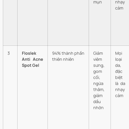
mụn
nhạy
cảm
3
Floslek
94% thành phần
Giảm
Mọi
Anti Acne
thiên nhiên
viêm
loại
Spot Gel
sưng,
da,
gom
đặc
cồi,
biệt
ngừa
là da
thâm,
nhạy
giảm
cảm
dầu
nhờn