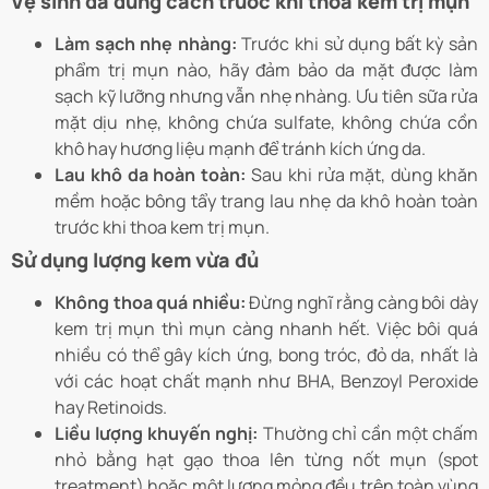
Vệ sinh da đúng cách trước khi thoa kem trị mụn
Làm sạch nhẹ nhàng:
Trước khi sử dụng bất kỳ sản
phẩm trị mụn nào, hãy đảm bảo da mặt được làm
sạch kỹ lưỡng nhưng vẫn nhẹ nhàng. Ưu tiên sữa rửa
mặt dịu nhẹ, không chứa sulfate, không chứa cồn
khô hay hương liệu mạnh để tránh kích ứng da.
Lau khô da hoàn toàn:
Sau khi rửa mặt, dùng khăn
mềm hoặc bông tẩy trang lau nhẹ da khô hoàn toàn
trước khi thoa kem trị mụn.
Sử dụng lượng kem vừa đủ
Không thoa quá nhiều:
Đừng nghĩ rằng càng bôi dày
kem trị mụn thì mụn càng nhanh hết. Việc bôi quá
nhiều có thể gây kích ứng, bong tróc, đỏ da, nhất là
với các hoạt chất mạnh như BHA, Benzoyl Peroxide
hay Retinoids.
Liều lượng khuyến nghị:
Thường chỉ cần một chấm
nhỏ bằng hạt gạo thoa lên từng nốt mụn (spot
treatment) hoặc một lượng mỏng đều trên toàn vùng