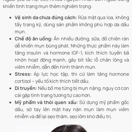
khiến tình trạng mụn thêm nghiêm trọng:
Vệ sinh da chưa đúng cách:
Rửa mặt qua loa, không
tẩy trang kỹ, dùng sản phẩm không phù hợp da dầu
mụn.
Chế độ ăn uống:
Ăn nhiều đường, sữa, đồ chiên rán
dễ khiến mụn bùng phát. Những thực phẩm này làm
tăng insulin và hormone IGF-1, kích thích tuyến bã
nhờn hoạt động mạnh, gây bít tắc lỗ chân lông và
viêm nhiễm, dẫn đến hình thành mụn.
Stress:
Áp lực học tập, thi cử làm tăng hormone
cortisol – yếu tố kích thích tiết dầu.
Di truyền:
Nếu bố mẹ từng bị mụn nặng, nguy cơ con
cái gặp tình trạng tương tự cao hơn.
Mỹ phẩm và thói quen xấu:
Sử dụng mỹ phẩm gốc
dầu, sờ tay lên mặt hay nặn mụn làm mụn viêm
nhiễm và để lại sẹo thâm, sẹo lõm khó điều trị.