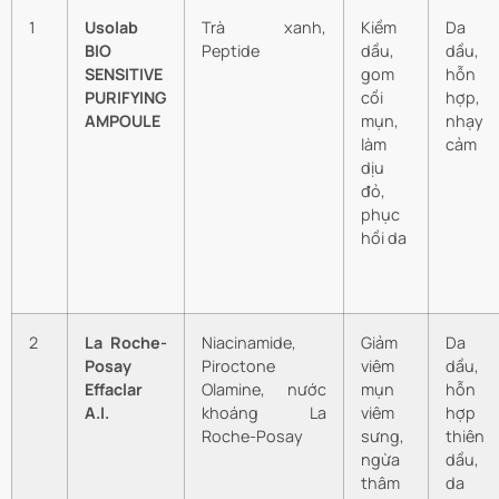
1
Usolab
Trà xanh,
Kiềm
Da
BIO
Peptide
dầu,
dầu,
SENSITIVE
gom
hỗn
PURIFYING
cồi
hợp,
AMPOULE
mụn,
nhạy
làm
cảm
dịu
đỏ,
phục
hồi da
2
La Roche-
Niacinamide,
Giảm
Da
Posay
Piroctone
viêm
dầu,
Effaclar
Olamine, nước
mụn
hỗn
A.I.
khoáng La
viêm
hợp
Roche-Posay
sưng,
thiên
ngừa
dầu,
thâm
da