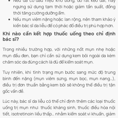
Nếu da có dấu hiệu khô bong, đỏ rát kéo dài, hãy
ngưng sử dụng tạm thời hoặc giảm tần suất, đồng
thời tăng cường dưỡng ẩm.
Nếu mụn viêm nặng hoặc lan rộng, nên tham khảo ý
kiến bác sĩ da liễu để có phác đồ điều trị phù hợp hơn.
Khi nào cần kết hợp thuốc uống theo chỉ định
bác sĩ?
Trong nhiều trường hợp, với những nốt mụn nhẹ hoặc
mụn đầu đen, bạn chỉ cần sử dụng kem bôi ngoài da kèm
chăm sóc da đúng cách là đủ để kiểm soát mụn.
Tuy nhiên, khi tình trạng mụn bước sang mức độ trung
bình đến nặng (mụn viêm sưng, mụn bọc, mụn nang…),
điều trị đơn thuần bằng kem bôi sẽ không thể điều trị tận
gốc vấn đề.
Lúc này, bác sĩ da liễu có thể chỉ định thêm các loại thuốc
uống trị mụn như: thuốc kháng sinh, thuốc điều hòa nội
tiết, isotretinoin liều thấp… nhằm kiểm soát vi khuẩn, giảm