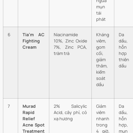
ngừa
mụn
tái
phát
6
Tia’m AC
Niacinamide
Kháng
Da
Fighting
10%, Zinc Oxide
viêm,
dầu,
Cream
7%, Zinc PCA,
gom
hỗn
tràm trà
cồi,
hợp
giảm
thiên
thâm,
dầu
kiểm
soát
dầu
7
Murad
2% Salicylic
Giảm
Da
Rapid
Acid, cây phỉ, cỏ
viêm
dầu,
Relief
xạ hương
nhanh
hỗn
Acne Spot
trong
hợp,
Treatment
4 giờ,
mụn