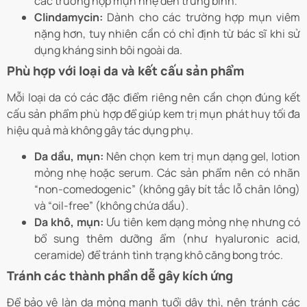
các trường hợp mụn nhẹ đến trung bình.
Clindamycin:
Dành cho các trường hợp mụn viêm
nặng hơn, tuy nhiên cần có chỉ định từ bác sĩ khi sử
dụng kháng sinh bôi ngoài da.
Phù hợp với loại da và kết cấu sản phẩm
Mỗi loại da có các đặc điểm riêng nên cần chọn đúng kết
cấu sản phẩm phù hợp để giúp kem trị mụn phát huy tối đa
hiệu quả mà không gây tác dụng phụ.
Da dầu, mụn:
Nên chọn kem trị mụn dạng gel, lotion
mỏng nhẹ hoặc serum. Các sản phẩm nên có nhãn
“non-comedogenic” (không gây bít tắc lỗ chân lông)
và “oil-free” (không chứa dầu).
Da khô, mụn:
Ưu tiên kem dạng mỏng nhẹ nhưng có
bổ sung thêm dưỡng ẩm (như hyaluronic acid,
ceramide) để tránh tình trạng khô căng bong tróc.
Tránh các thành phần dễ gây kích ứng
Để bảo vệ làn da mỏng manh tuổi dậy thì, nên tránh các