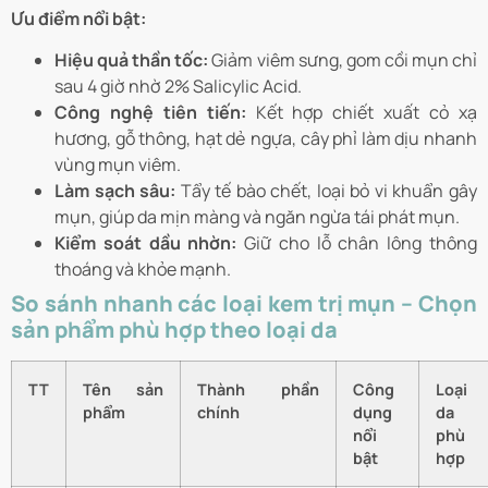
Ưu điểm nổi bật:
Hiệu quả thần tốc:
Giảm viêm sưng, gom cồi mụn chỉ
sau 4 giờ nhờ 2% Salicylic Acid.
Công nghệ tiên tiến:
Kết hợp chiết xuất cỏ xạ
hương, gỗ thông, hạt dẻ ngựa, cây phỉ làm dịu nhanh
vùng mụn viêm.
Làm sạch sâu:
Tẩy tế bào chết, loại bỏ vi khuẩn gây
mụn, giúp da mịn màng và ngăn ngừa tái phát mụn.
Kiểm soát dầu nhờn:
Giữ cho lỗ chân lông thông
thoáng và khỏe mạnh.
So sánh nhanh các loại kem trị mụn – Chọn
sản phẩm phù hợp theo loại da
TT
Tên sản
Thành phần
Công
Loại
phẩm
chính
dụng
da
nổi
phù
bật
hợp