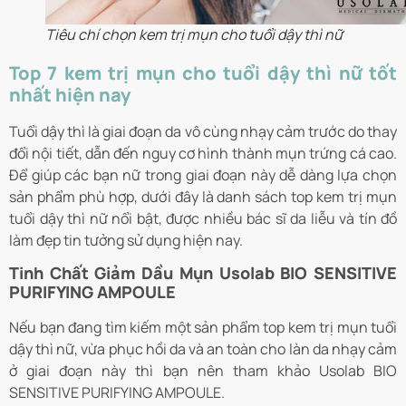
Tiêu chí chọn kem trị mụn cho tuổi dậy thì nữ
Top 7 kem trị
mụn cho tuổi dậy thì nữ tốt
nhất hiện nay
Tuổi dậy thì là giai đoạn da vô cùng nhạy cảm trước do thay
đổi nội tiết, dẫn đến nguy cơ hình thành mụn trứng cá cao.
Để giúp các bạn nữ trong giai đoạn này dễ dàng lựa chọn
sản phẩm phù hợp, dưới đây là danh sách top kem trị mụn
tuổi dậy thì nữ nổi bật, được nhiều bác sĩ da liễu và tín đồ
làm đẹp tin tưởng sử dụng hiện nay.
Tinh Chất Giảm Dầu Mụn Usolab BIO SENSITIVE
PURIFYING AMPOULE
Nếu bạn đang tìm kiếm một sản phẩm top kem trị mụn tuổi
dậy thì nữ, vừa phục hồi da và an toàn cho làn da nhạy cảm
ở giai đoạn này thì bạn nên tham khảo Usolab BIO
SENSITIVE PURIFYING AMPOULE.