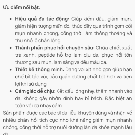
Ưu điểm nổi bật:
Hiệu quả đa tác động:
Giúp kiềm dầu, giảm mụn,
giảm hiện tượng mẩn đỏ, thúc đẩy quá trình gom cồi
mụn nhanh chóng, đồng thời làm thông thoáng và
thu nhỏ lỗ chân lông.
Thành phần phục hồi chuyên sâu:
Chứa chiết xuất
trà xanh, peptide hỗ trợ làm dịu da, phục hồi tổn
thương sau mụn, làm sáng và đều màu da.
Thiết kế thông minh:
Dạng vòi xịt nhỏ gọn giúp hạn
chế bít tắc vòi, bảo quản dưỡng chất tốt hơn và tiện
lợi khi sử dụng.
Cảm giác dễ chịu:
Kết cấu lỏng nhẹ, thấm nhanh vào
da, không gây nhờn dính hay bí bách. Đặc biệt an
toàn với da nhạy cảm.
Sản phẩm được các bác sĩ da liễu khuyên dùng và nhận về
nhiều phản hồi tích cực nhờ khả năng giảm mụn nhanh
chóng, đồng thời hỗ trợ nuôi dưỡng làn da khỏe mạnh lâu
dài.