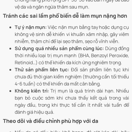
vệ da và ngăn ngừa thâm sau mụn.
Tránh các sai lầm phổ biến dễ làm mụn nặng hơn
Tự ý nặn mụn:
Việc nặn mụn bằng tay hoặc dụng cụ
không vệ sinh dễ khiến vi khuẩn xâm nhập, gây viêm
nhiễm, thậm chí để lại sẹo thâm, sẹo rỗ vĩnh viễn.
Sử dụng quá nhiều sản phẩm cùng lúc:
Dùng đồng
thời nhiều loại trị mụn mạnh (BHA, Benzoyl Peroxide,
Retinoid…) có thể khiến da kích ứng nghiêm trọng.
Thử sản phẩm liên tục:
Đổi sản phẩm liên tục khi
chưa đủ thời gian kiểm nghiệm (thường cần tối thiểu
4-6 tuần) có thể khiến da mất cân bằng.
Không kiên trì:
Trị mụn là quá trình dài hạn. Nhiều
bạn bỏ cuộc sớm khi chưa thấy kết quả trong vài
ngày đầu, trong khi thực tế cần ít nhất vài tuần để
đánh giá hiệu quả.
Theo dõi và điều chỉnh phù hợp với da