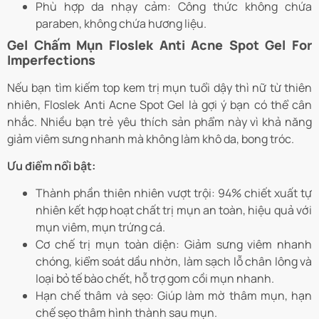
Phù hợp da nhạy cảm: Công thức không chứa
paraben, không chứa hương liệu.
Gel Chấm Mụn Floslek Anti Acne Spot Gel For
Imperfections
Nếu bạn tìm kiếm top kem trị mụn tuổi dậy thì nữ từ thiên
nhiên, Floslek Anti Acne Spot Gel là gợi ý bạn có thể cân
nhắc. Nhiều bạn trẻ yêu thích sản phẩm này vì khả năng
giảm viêm sưng nhanh mà không làm khô da, bong tróc.
Ưu điểm nổi bật:
Thành phần thiên nhiên vượt trội: 94% chiết xuất tự
nhiên kết hợp hoạt chất trị mụn an toàn, hiệu quả với
mụn viêm, mụn trứng cá.
Cơ chế trị mụn toàn diện: Giảm sưng viêm nhanh
chóng, kiểm soát dầu nhờn, làm sạch lỗ chân lông và
loại bỏ tế bào chết, hỗ trợ gom cồi mụn nhanh.
Hạn chế thâm và sẹo: Giúp làm mờ thâm mụn, hạn
chế sẹo thâm hình thành sau mụn.