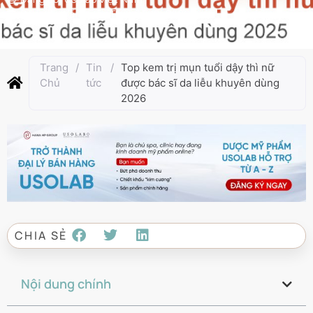
Cập nhật lần cuối:
Tháng 2 18, 2026
Trang
/
Tin
/
Top kem trị mụn tuổi dậy thì nữ
Chủ
tức
được bác sĩ da liễu khuyên dùng
2026
CHIA SẺ
Nội dung chính