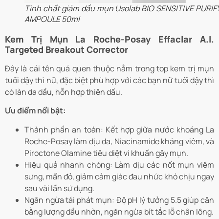
Tinh chất giảm dầu mụn Usolab BIO SENSITIVE PURIF
AMPOULE 50ml
Kem Trị Mụn La Roche-Posay Effaclar A.I.
Targeted Breakout Corrector
Đây là cái tên quá quen thuộc nằm trong top kem trị mụn
tuổi dậy thì nữ, đặc biệt phù hợp với các bạn nữ tuổi dậy thì
có làn da dầu, hỗn hợp thiên dầu.
Ưu điểm nổi bật:
Thành phần an toàn: Kết hợp giữa nước khoáng La
Roche-Posay làm dịu da, Niacinamide kháng viêm, và
Piroctone Olamine tiêu diệt vi khuẩn gây mụn.
Hiệu quả nhanh chóng: Làm dịu các nốt mụn viêm
sưng, mẩn đỏ, giảm cảm giác đau nhức khó chịu ngay
sau vài lần sử dụng.
Ngăn ngừa tái phát mụn: Độ pH lý tưởng 5.5 giúp cân
bằng lượng dầu nhờn, ngăn ngừa bít tắc lỗ chân lông.