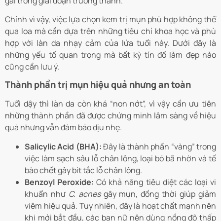
gái trong giai đoạn trưởng thành.
Chính vì vậy, việc lựa chọn kem trị mụn phù hợp không thể
qua loa mà cần dựa trên những tiêu chí khoa học và phù
hợp với làn da nhạy cảm của lứa tuổi này. Dưới đây là
những yếu tố quan trọng mà bất kỳ tín đồ làm đẹp nào
cũng cần lưu ý.
Thành phần trị mụn hiệu quả nhưng an toàn
Tuổi dậy thì làn da còn khá “non nớt”, vì vậy cần ưu tiên
những thành phần đã được chứng minh lâm sàng về hiệu
quả nhưng vẫn đảm bảo dịu nhẹ.
Salicylic Acid (BHA):
Đây là thành phần “vàng” trong
việc làm sạch sâu lỗ chân lông, loại bỏ bã nhờn và tế
bào chết gây bít tắc lỗ chân lông.
Benzoyl Peroxide:
Có khả năng tiêu diệt các loại vi
khuẩn như
C. acnes
gây mụn, đồng thời giúp giảm
viêm hiệu quả. Tuy nhiên, đây là hoạt chất mạnh nên
khi mới bắt đầu, các bạn nữ nên dùng nồng độ thấp