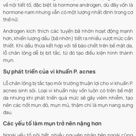
về nội tiết tố, đặc biệt là hormone androgen, dù đây vốn là
hormone nam nhưng vẫn có một lượng nhất định trong cơ
thể nữ.
Androgen kích thích các tuyến bã nhờn hoạt động mạnh
hơn, khiến lượng dầu (bã nhờn) tiết ra nhiều vượt mức cần
thiết. Khi dầu thừa kết hợp với tế bào chết trên bề mặt da,
lỗ chân lông dễ bị bít tắc, từ đó tạo điều kiện hình thành
mụn.
Sự phát triển của vi khuẩn P. acnes
Lỗ chân lông bị tắc tạo môi trường thuận lợi cho vi khuẩn P.
acnes sinh sôi. Loại vi khuẩn này vốn luôn có trên bề mặt
da nhưng khi phát triển quá mức sẽ gây viêm nhiễm, tạo
nên các nốt mụn đỏ, mụn mủ, thậm chí là mụn nang sưng
đau.
Các yếu tố làm mụn trở nên nặng hơn
Ngoài yếu tố nội tiết, nhiều nguyên nhân bên ngoài cũng