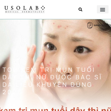
TOP KEM TRỊ MỤN TUỔI
DẬY THÌ NỮ ĐƯỢC BÁC SĨ
DA LIỄU KHUYÊN DÙNG
2026
Đăng bởi
Usolab Việt Nam