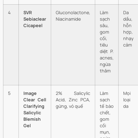
4
SVR
Gluconolactone,
Làm
Da
Sebiaclear
Niacinamide
sạch
dầu,
Cicapeel
sâu,
hỗn
gom
hợp,
cồi,
nhạy
tiêu
cảm
diệt P.
acnes,
ngừa
thâm
5
Image
2% Salicylic
Làm
Mọi
Clear Cell
Acid, Zinc PCA,
sạch
loại
Clarifying
gừng, vỏ quế
tế bào
da
Salicylic
chết,
Blemish
gom
Gel
cồi
mụn,