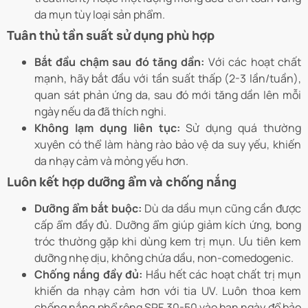
da mụn tùy loại sản phẩm.
Tuân thủ tần suất sử dụng phù hợp
Bắt đầu chậm sau đó tăng dần:
Với các hoạt chất
mạnh, hãy bắt đầu với tần suất thấp (2-3 lần/tuần),
quan sát phản ứng da, sau đó mới tăng dần lên mỗi
ngày nếu da đã thích nghi.
Không lạm dụng liên tục:
Sử dụng quá thường
xuyên có thể làm hàng rào bảo vệ da suy yếu, khiến
da nhạy cảm và mỏng yếu hơn.
Luôn kết hợp dưỡng ẩm và chống nắng
Dưỡng ẩm bắt buộc:
Dù da dầu mụn cũng cần được
cấp ẩm đầy đủ. Dưỡng ẩm giúp giảm kích ứng, bong
tróc thường gặp khi dùng kem trị mụn. Ưu tiên kem
dưỡng nhẹ dịu, không chứa dầu, non-comedogenic.
Chống nắng đầy đủ:
Hầu hết các hoạt chất trị mụn
khiến da nhạy cảm hơn với tia UV. Luôn thoa kem
chống nắng phổ rộng SPF 30-50 vào ban ngày để bảo