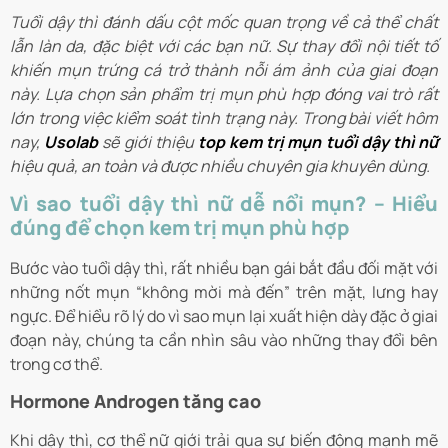
Tuổi dậy thì đánh dấu cột mốc quan trọng về cả thể chất
lẫn làn da, đặc biệt với các bạn nữ. Sự thay đổi nội tiết tố
khiến mụn trứng cá trở thành nỗi ám ảnh của giai đoạn
này. Lựa chọn sản phẩm trị mụn phù hợp đóng vai trò rất
lớn trong việc kiểm soát tình trạng này. Trong bài viết hôm
nay,
Usolab
sẽ giới thiệu
top kem trị mụn tuổi dậy thì nữ
hiệu quả, an toàn và được nhiều chuyên gia khuyên dùng.
Vì sao tuổi dậy thì nữ dễ nổi mụn? – Hiểu
đúng để chọn kem trị mụn phù hợp
Bước vào tuổi dậy thì, rất nhiều bạn gái bắt đầu đối mặt với
những nốt mụn “không mời mà đến” trên mặt, lưng hay
ngực. Để hiểu rõ lý do vì sao mụn lại xuất hiện dày đặc ở giai
đoạn này, chúng ta cần nhìn sâu vào những thay đổi bên
trong cơ thể.
Hormone Androgen tăng cao
Khi dậy thì, cơ thể nữ giới trải qua sự biến động mạnh mẽ