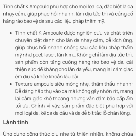
Tinh chất K Ampoule phù hợp cho mọi loại da, đặc biệt là da
nhạy cảm, giúp phục hồi nhanh, làm dịu tức thì và củng cố
hàng rào bảo vệ da sau các liệu pháp thẩm mỹ.
Tinh chất K Ampoule được nghiên cứu và phát triển
chuyên biệt dành cho làn da nhạy cảm, dễ kích ứng,
giúp phục hồi nhanh chóng sau các liệu pháp thẩm
mỹ như peel, laser, lăn kim… Không chỉ làm dịu tức thì,
sản phẩm còn tăng cường hàng rào bảo vệ da, cải
thiện sức đề kháng cho làn da yếu, mang lại cảm giác
êm dịu và khỏe khoắn lâu dài.
Texture ampoule siêu mỏng nhẹ, thẩm thấu nhanh:
Dễ dàng hấp thụ vào da mà không gây nhờn rít, mang
lại cảm giác khô thoáng nhưng vẫn đảm bảo cấp ẩm
tối ưu. Chính vì vậy, sản phẩm đặc biệt phù hợp với
mọi loại da, kể cả da dầu và da dễ bít tắc lỗ chân lông.
Lành tính
Ứng dụng công thức dịu nhẹ từ thiên nhiên, không chứa