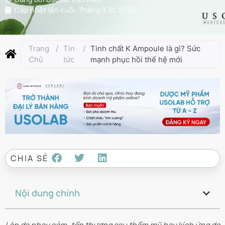
Cập nhật lần cuối:
Tháng 3 31, 2025
Trang
/
Tin
/
Tinh chất K Ampoule là gì? Sức
Chủ
tức
mạnh phục hồi thế hệ mới
CHIA SẺ
Nội dung chính