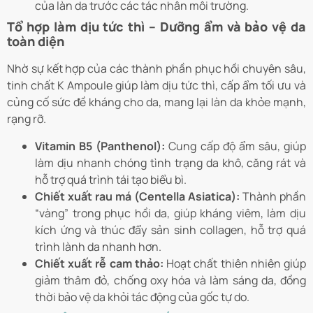
của làn da trước các tác nhân môi trường.
Tổ hợp làm dịu tức thì – Dưỡng ẩm và bảo vệ da
toàn diện
Nhờ sự kết hợp của các thành phần phục hồi chuyên sâu,
tinh chất K Ampoule giúp làm dịu tức thì, cấp ẩm tối ưu và
củng cố sức đề kháng cho da, mang lại làn da khỏe mạnh,
rạng rỡ.
Vitamin B5 (Panthenol):
Cung cấp độ ẩm sâu, giúp
làm dịu nhanh chóng tình trạng da khô, căng rát và
hỗ trợ quá trình tái tạo biểu bì.
Chiết xuất rau má (Centella Asiatica):
Thành phần
“vàng” trong phục hồi da, giúp kháng viêm, làm dịu
kích ứng và thúc đẩy sản sinh collagen, hỗ trợ quá
trình lành da nhanh hơn.
Chiết xuất rễ cam thảo:
Hoạt chất thiên nhiên giúp
giảm thâm đỏ, chống oxy hóa và làm sáng da, đồng
thời bảo vệ da khỏi tác động của gốc tự do.