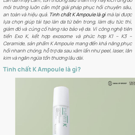
Làn da nhạy cảm, tổn thương sau thẩm mỹ hay kích ứng do
môi trường luôn cần một giải pháp phục hồi chuyên sâu,
an toàn và hiệu quả.
Tinh chất K Ampoule là gì
mà lại được
lựa chọn giúp tái tạo làn da từ bên trong, làm dịu tức thì,
giảm đỏ và củng cố hàng rào bảo vệ da. Vì công nghệ tiên
tiến Exo K, kết hợp exosome và phức hợp K1 – K3 –
Ceramide, sản phẩm K Ampoule mang đến khả năng phục
hồi nhanh chóng, hỗ trợ da sau xâm lấn như peel, laser, lăn
kim và ngăn ngừa tổn thương lâu dài.
Tinh chất K Ampoule là gì?