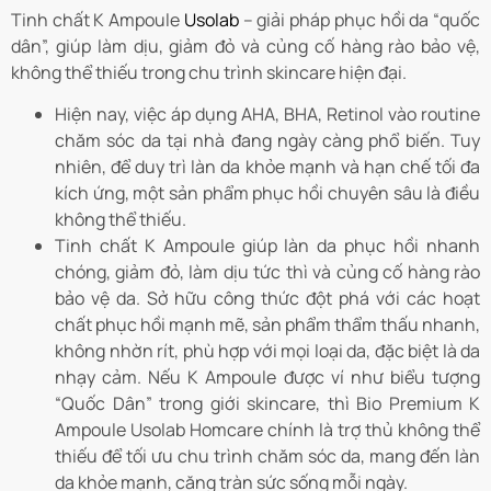
Tinh chất K Ampoule
Usolab
– giải pháp phục hồi da “quốc
dân”, giúp làm dịu, giảm đỏ và củng cố hàng rào bảo vệ,
không thể thiếu trong chu trình skincare hiện đại.
Hiện nay, việc áp dụng AHA, BHA, Retinol vào routine
chăm sóc da tại nhà đang ngày càng phổ biến. Tuy
nhiên, để duy trì làn da khỏe mạnh và hạn chế tối đa
kích ứng, một sản phẩm phục hồi chuyên sâu là điều
không thể thiếu.
Tinh chất K Ampoule giúp làn da phục hồi nhanh
chóng, giảm đỏ, làm dịu tức thì và củng cố hàng rào
bảo vệ da. Sở hữu công thức đột phá với các hoạt
chất phục hồi mạnh mẽ, sản phẩm thẩm thấu nhanh,
không nhờn rít, phù hợp với mọi loại da, đặc biệt là da
nhạy cảm. Nếu K Ampoule được ví như biểu tượng
“Quốc Dân” trong giới skincare, thì Bio Premium K
Ampoule Usolab Homcare chính là trợ thủ không thể
thiếu để tối ưu chu trình chăm sóc da, mang đến làn
da khỏe mạnh, căng tràn sức sống mỗi ngày.