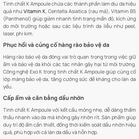
Tinh chất K Ampoule chứa các thành phần làm dịu da hiệu
quả như
Vitamin K
, Centella Asiatica (rau má), Vitamin B5
(Panthenol) giúp giảm nhanh tình trạng mẩn đỏ, kích ứng
do môi trường hoặc sau các liệu trình da liễu như peel,
laser, phi kim.
Phục hồi và củng cố hàng rào bảo vệ da
Hàng rào bảo vệ da đóng vai trò quan trọng trong việc giữ
ẩm và bảo vệ da khỏi các tác nhân gây hại từ môi trường.
Công nghệ Exo K trong tinh chất K Ampoule giúp củng cố
lớp màng bảo vệ da, tăng cường sức đề kháng cho làn da
yếu.
Cấp ẩm và cân bằng dầu nhờn
Tinh chất K Ampoule với kết cấu mỏng nhẹ, dễ dàng thẩm
thấu nhanh vào da mà không gây nhờn rít. Sản phẩm giúp
duy trì độ ẩm cần thiết, đồng thời kiểm soát dầu nhờn hiệu
quả, phù hợp với cả làn da dầu và hỗn hợp.