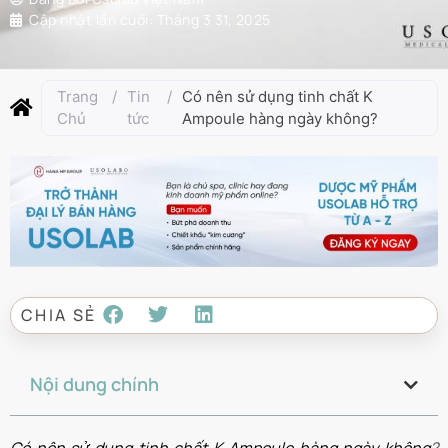
Cập nhật lần cuối:
Tháng 3 31, 2025
Trang
/
Tin
/
Có nên sử dụng tinh chất K
Chủ
tức
Ampoule hàng ngày không?
CHIA SẺ
Nội dung chính