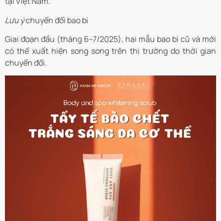
tại Việt Nam.
Lưu ý
chuyển đổi bao bì
Giai đoạn đầu (tháng 6–7/2025), hai mẫu bao bì cũ và mới
có thể xuất hiện song song trên thị trường do thời gian
chuyển đổi.