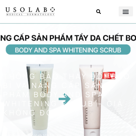
THÔNG BÁO THAY ĐỔI BAO
BÌ VÀ NÂNG CẤP SẢN
PHẨM BODY AND SPA
WHITENING SCRUB – GIÁ
KHÔNG ĐỔI
Đăng bởi
Usolab Việt Nam