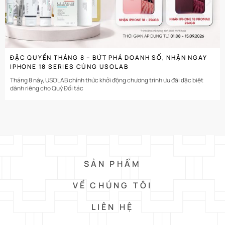
ĐẶC QUYỀN THÁNG 8 – BỨT PHÁ DOANH SỐ, NHẬN NGAY
IPHONE 18 SERIES CÙNG USOLAB
Tháng 8 này, USOLAB chính thức khởi động chương trình ưu đãi đặc biệt
dành riêng cho Quý Đối tác
SẢN PHẨM
VỀ CHÚNG TÔI
LIÊN HỆ