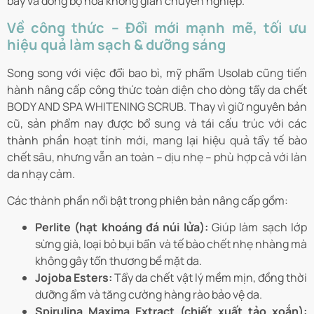
bày và đồng bộ hóa không gian chuyên nghiệp.
Về công thức – Đổi mới mạnh mẽ, tối ưu
hiệu quả làm sạch & dưỡng sáng
Song song với việc đổi bao bì, mỹ phẩm Usolab cũng tiến
hành nâng cấp công thức toàn diện cho dòng tẩy da chết
BODY AND SPA WHITENING SCRUB. Thay vì giữ nguyên bản
cũ, sản phẩm nay được bổ sung và tái cấu trúc với các
thành phần hoạt tính mới, mang lại hiệu quả tẩy tế bào
chết sâu, nhưng vẫn an toàn – dịu nhẹ – phù hợp cả với làn
da nhạy cảm.
Các thành phần nổi bật trong phiên bản nâng cấp gồm:
Perlite (hạt khoáng đá núi lửa):
Giúp làm sạch lớp
sừng già, loại bỏ bụi bẩn và tế bào chết nhẹ nhàng mà
không gây tổn thương bề mặt da.
Jojoba Esters:
Tẩy da chết vật lý mềm mịn, đồng thời
dưỡng ẩm và tăng cường hàng rào bảo vệ da.
Spirulina Maxima Extract (chiết xuất tảo xoắn):