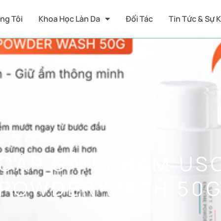
ng Tôi
Khoa Học Làn Da
Đối Tác
Tin Tức & Sự 
CẤP SẢN PHẨM US
 POWDER WASH 50