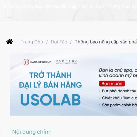
Đăng bởi
Usolab Việt Nam
Cập nhật lần cuối:
Tháng 11 21, 2
Trang Chủ
/
Đối Tác
/
Thông báo nâng cấp sản ph
Nội dung chính