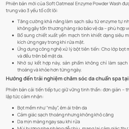
Phiên bản mới của Soft Oatmeal Enzyme Powder Wash được x
trung vào 3 yếu tố cốt lõi:
Tăng cường khả năng làm sạch sâu từ enzyme tự nhiê
không gây tổn thương hàng rào bảo vệ da – phù hợp v
Bổ sung chiết xuất yến mạch tinh khiết dạng siêu 
kích ứng ngay trong khi rửa mặt.
Ứng dụng công nghệ xử lý bột tiên tiến: Cho lớp bọ
và đều trên bề mặt da.
Nhờ sự kết hợp này, sản phẩm không chỉ làm sạch 
thoáng và khỏe hơn từng ngày.
Hướng đến trải nghiệm chăm sóc da chuẩn spa tại
Phiên bản cải tiến tiếp tục giữ vững tinh thần: đơn giản –
lập tức cảm nhận:
Bọt mềm như “mây”, êm ái trên da
Cảm giác sạch thoáng nhưng không khô căng
Da mịn màng ngay sau khi rửa
Mùi hương nhẹ nhàng dễ chịu, mang lại cảm giác thư