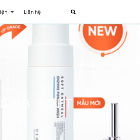
Kiện
Liên hệ
OLAB SOFT
G