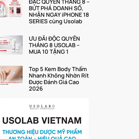
ĐẶC QUYỀN THÁNG 8 –
BỨT PHÁ DOANH SỐ,
NHẬN NGAY iPHONE 18
SERIES cùng Usolab
ƯU ĐÃI ĐỘC QUYỀN
THÁNG 8 USOLAB –
MUA 10 TẶNG 1
Top 5 Kem Body Thấm
Nhanh Không Nhờn Rít
Được Đánh Giá Cao
2026