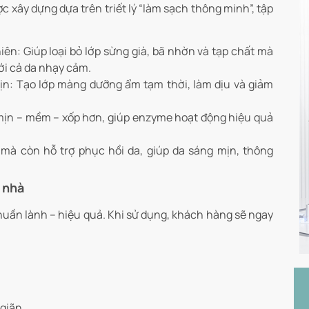
ây dựng dựa trên triết lý “làm sạch thông minh”, tập
n: Giúp loại bỏ lớp sừng già, bã nhờn và tạp chất mà
ới cả da nhạy cảm.
mịn: Tạo lớp màng dưỡng ẩm tạm thời, làm dịu và giảm
t mịn – mềm – xốp hơn, giúp enzyme hoạt động hiệu quả
mà còn hỗ trợ phục hồi da, giúp da sáng mịn, thông
 nhà
 thuần lành – hiệu quả. Khi sử dụng, khách hàng sẽ ngay
 giãn