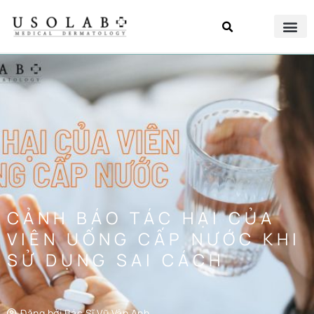
CẢNH BÁO TÁC HẠI CỦA
VIÊN UỐNG CẤP NƯỚC KHI
SỬ DỤNG SAI CÁCH
Đăng bởi
Bác Sĩ Vũ Vân Anh