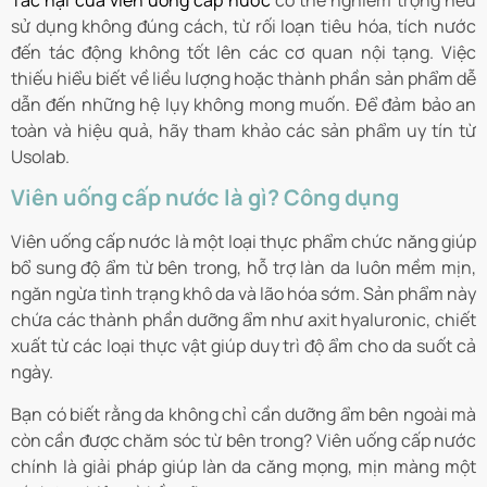
Tác hại của viên uống cấp nước
có thể nghiêm trọng nếu
sử dụng không đúng cách, từ rối loạn tiêu hóa, tích nước
đến tác động không tốt lên các cơ quan nội tạng. Việc
thiếu hiểu biết về liều lượng hoặc thành phần sản phẩm dễ
dẫn đến những hệ lụy không mong muốn. Để đảm bảo an
toàn và hiệu quả, hãy tham khảo các sản phẩm uy tín từ
Usolab
.
Viên uống cấp nước là gì? Công dụng
Viên uống cấp nước là một loại thực phẩm chức năng giúp
bổ sung độ ẩm từ bên trong, hỗ trợ làn da luôn mềm mịn,
ngăn ngừa tình trạng khô da và lão hóa sớm. Sản phẩm này
chứa các thành phần dưỡng ẩm như axit hyaluronic, chiết
xuất từ các loại thực vật giúp duy trì độ ẩm cho da suốt cả
ngày.
Bạn có biết rằng da không chỉ cần dưỡng ẩm bên ngoài mà
còn cần được chăm sóc từ bên trong? Viên uống cấp nước
chính là giải pháp giúp làn da căng mọng, mịn màng một