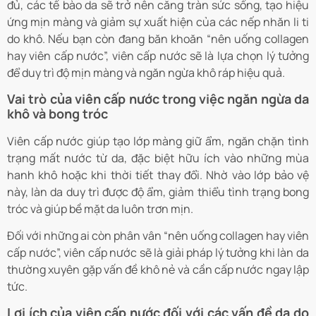
đủ, các tế bào da sẽ trở nên căng tràn sức sống, tạo hiệu
ứng mịn màng và giảm sự xuất hiện của các nếp nhăn li ti
do khô. Nếu bạn còn đang băn khoăn “nên uống collagen
hay viên cấp nước”, viên cấp nước sẽ là lựa chọn lý tưởng
để duy trì độ mịn màng và ngăn ngừa khô ráp hiệu quả.
Vai trò của viên cấp nước trong việc ngăn ngừa da
khô và bong tróc
Viên cấp nước giúp tạo lớp màng giữ ẩm, ngăn chặn tình
trạng mất nước từ da, đặc biệt hữu ích vào những mùa
hanh khô hoặc khi thời tiết thay đổi. Nhờ vào lớp bảo vệ
này, làn da duy trì được độ ẩm, giảm thiểu tình trạng bong
tróc và giúp bề mặt da luôn trơn mịn.
Đối với những ai còn phân vân “nên uống collagen hay viên
cấp nước”, viên cấp nước sẽ là giải pháp lý tưởng khi làn da
thường xuyên gặp vấn đề khô nẻ và cần cấp nước ngay lập
tức.
Lợi ích của viên cấp nước đối với các vấn đề da do