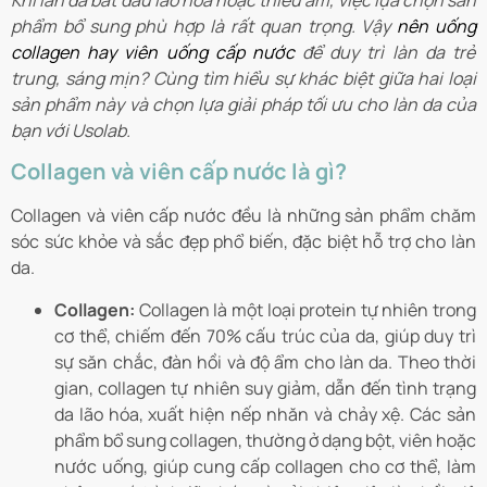
Khi làn da bắt đầu lão hóa hoặc thiếu ẩm, việc lựa chọn sản
phẩm bổ sung phù hợp là rất quan trọng. Vậy
nên uống
collagen hay viên uống cấp nước
để duy trì làn da trẻ
trung, sáng mịn? Cùng tìm hiểu sự khác biệt giữa hai loại
sản phẩm này và chọn lựa giải pháp tối ưu cho làn da của
bạn với Usolab.
Collagen và viên cấp nước là gì?
Collagen và viên cấp nước đều là những sản phẩm chăm
sóc sức khỏe và sắc đẹp phổ biến, đặc biệt hỗ trợ cho làn
da.
Collagen:
Collagen là một loại protein tự nhiên trong
cơ thể, chiếm đến 70% cấu trúc của da, giúp duy trì
sự săn chắc, đàn hồi và độ ẩm cho làn da. Theo thời
gian, collagen tự nhiên suy giảm, dẫn đến tình trạng
da lão hóa, xuất hiện nếp nhăn và chảy xệ. Các sản
phẩm bổ sung collagen, thường ở dạng bột, viên hoặc
nước uống, giúp cung cấp collagen cho cơ thể, làm