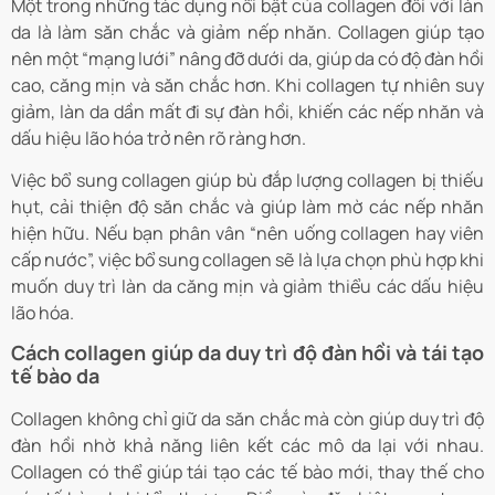
Một trong những tác dụng nổi bật của collagen đối với làn
da là làm săn chắc và giảm nếp nhăn. Collagen giúp tạo
nên một “mạng lưới” nâng đỡ dưới da, giúp da có độ đàn hồi
cao, căng mịn và săn chắc hơn. Khi collagen tự nhiên suy
giảm, làn da dần mất đi sự đàn hồi, khiến các nếp nhăn và
dấu hiệu lão hóa trở nên rõ ràng hơn.
Việc bổ sung collagen giúp bù đắp lượng collagen bị thiếu
hụt, cải thiện độ săn chắc và giúp làm mờ các nếp nhăn
hiện hữu. Nếu bạn phân vân “nên uống collagen hay viên
cấp nước”, việc bổ sung collagen sẽ là lựa chọn phù hợp khi
muốn duy trì làn da căng mịn và giảm thiểu các dấu hiệu
lão hóa.
Cách collagen giúp da duy trì độ đàn hồi và tái tạo
tế bào da
Collagen không chỉ giữ da săn chắc mà còn giúp duy trì độ
đàn hồi nhờ khả năng liên kết các mô da lại với nhau.
Collagen có thể giúp tái tạo các tế bào mới, thay thế cho