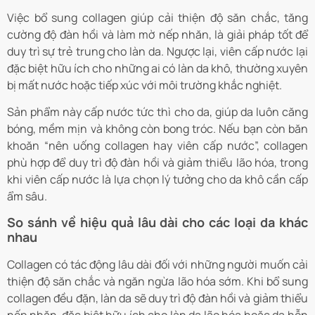
Việc bổ sung collagen giúp cải thiện độ săn chắc, tăng
cường độ đàn hồi và làm mờ nếp nhăn, là giải pháp tốt để
duy trì sự trẻ trung cho làn da. Ngược lại, viên cấp nước lại
đặc biệt hữu ích cho những ai có làn da khô, thường xuyên
bị mất nước hoặc tiếp xúc với môi trường khắc nghiệt.
Sản phẩm này cấp nước tức thì cho da, giúp da luôn căng
bóng, mềm mịn và không còn bong tróc. Nếu bạn còn băn
khoăn “nên uống collagen hay viên cấp nước”, collagen
phù hợp để duy trì độ đàn hồi và giảm thiểu lão hóa, trong
khi viên cấp nước là lựa chọn lý tưởng cho da khô cần cấp
ẩm sâu.
So sánh về hiệu quả lâu dài cho các loại da khác
nhau
Collagen có tác động lâu dài đối với những người muốn cải
thiện độ săn chắc và ngăn ngừa lão hóa sớm. Khi bổ sung
collagen đều đặn, làn da sẽ duy trì độ đàn hồi và giảm thiểu
nếp nhăn, đặc biệt hữu ích cho làn da lão hóa hoặc da hỗn