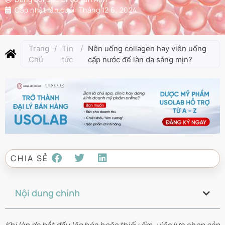
Cập nhật lần cuối:
Tháng 12 6, 2024
Trang
/
Tin
/
Nên uống collagen hay viên uống
Chủ
tức
cấp nước để làn da sáng mịn?
CHIA SẺ
Nội dung chính