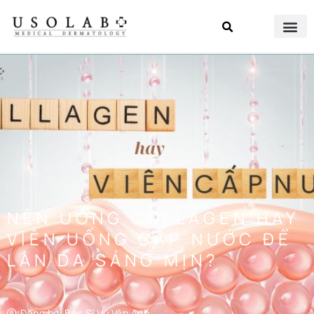
NÊN UỐNG COLLAGEN HAY
VIÊN UỐNG CẤP NƯỚC ĐỂ
LÀN DA SÁNG MỊN?
Đăng bởi
Bác Sĩ Vũ Vân Anh