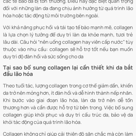
các tế bào da bị tổn thương. Điều này đặc biệt quan trọng
đối với những làn da đang chịu ảnh hưởng từ quá trình lão
hóa hoặc tác động từ môi trường bên ngoài.
Với khả năng phục hồi và tái tạo tế bào mạnh mẽ, collagen
là lựa chọn lý tưởng để duy trì làn da khỏe mạnh, tươi trẻ
lâu dài. Câu hỏi “nên uống collagen hay viên cấp nước” tùy
thuộc vào nhu cầu: collagen sẽ hỗ trợ tốt nếu bạn muốn
duy trì độ đàn hồi và sức sống cho da
Tại sao bổ sung collagen lại cần thiết khi da bắt
đầu lão hóa
Theo tuổi tác, lượng collagen trong cơ thể giảm dần, khiến
da trở nên mỏng hơn, ít đàn hồi và dễ hình thành nếp nhăn.
Khi bước vào giai đoạn lão hóa, làn da trở nên dễ tổn
thương hơn và cần được hỗ trợ từ bên trong. Việc bổ sung
collagen giúp khôi phục và duy trì cấu trúc da, bảo vệ da
khỏi tác động của quá trình lão hóa.
Collagen không chỉ giúp cải thiện độ săn chắc mà còn làm