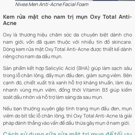
Nivea Men Anti-Acne Facial Foam
Kem rửa mặt cho nam trị mụn Oxy Total Anti-
Acne
Oxy là thương hiệu chăm sóc da chuyên biệt dành cho
nam giới, vốn đã quen thuộc với nhiều tín đồ skincare.
Dòng kem rửa mặt Oxy Total Anti-Acne được thiết kế dành
riêng cho nam da dầu mụn.
Sản phẩm kết hợp Salicylic Acid (BHA) giúp làm sạch sâu
trong lỗ chân lông, đẩy mụn đầu đen, giảm sưng viêm. Bên
cạnh đó, chiết xuất trà xanh hỗ trợ kháng khuẩn, làm dịu
nhanh vùng mụn viêm, đồng thời Vitamin B3 giúp kiểm
soát dầu nhờn và hỗ trợ làm sáng da sau mụn.
Nếu bạn thường xuyên gặp tình trạng mụn đầu đen, mụn
viêm do bít tắc lỗ chân lông, thì Oxy Total Anti-Acne là giải
pháp đánh thẳng vào vấn đề dầu thừa gây mụn ở nam giới.
Cách sử dụng sữa rửa mặt trị mụn để tối ưu