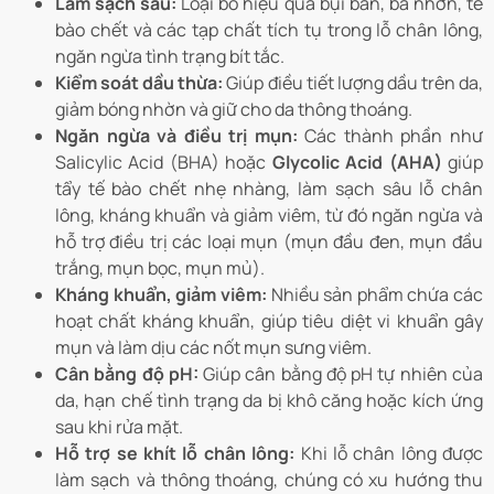
Làm sạch sâu:
Loại bỏ hiệu quả bụi bẩn, bã nhờn, tế
bào chết và các tạp chất tích tụ trong lỗ chân lông,
ngăn ngừa tình trạng bít tắc.
Kiểm soát dầu thừa:
Giúp điều tiết lượng dầu trên da,
giảm bóng nhờn và giữ cho da thông thoáng.
Ngăn ngừa và điều trị mụn:
Các thành phần như
Salicylic Acid (BHA) hoặc
Glycolic Acid (AHA)
giúp
tẩy tế bào chết nhẹ nhàng, làm sạch sâu lỗ chân
lông, kháng khuẩn và giảm viêm, từ đó ngăn ngừa và
hỗ trợ điều trị các loại mụn (mụn đầu đen, mụn đầu
trắng, mụn bọc, mụn mủ).
Kháng khuẩn, giảm viêm:
Nhiều sản phẩm chứa các
hoạt chất kháng khuẩn, giúp tiêu diệt vi khuẩn gây
mụn và làm dịu các nốt mụn sưng viêm.
Cân bằng độ pH:
Giúp cân bằng độ pH tự nhiên của
da, hạn chế tình trạng da bị khô căng hoặc kích ứng
sau khi rửa mặt.
Hỗ trợ se khít lỗ chân lông:
Khi lỗ chân lông được
làm sạch và thông thoáng, chúng có xu hướng thu