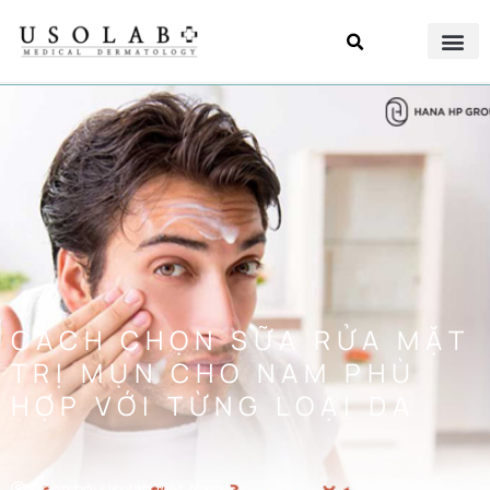
CÁCH CHỌN SỮA RỬA MẶT
TRỊ MỤN CHO NAM PHÙ
HỢP VỚI TỪNG LOẠI DA
Đăng bởi
Usolab Việt Nam