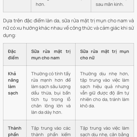
hơn.
sau mãn kinh.
Dựa trên đặc điểm làn da, sữa rửa mặt trị mụn cho nam và
nữ có xu hướng khác nhau về công thức và cảm giác khi sử
dụng:
Đặc
Sữa rửa mặt trị
Sữa rửa mặt trị mụn
điểm
mụn cho nam
cho nữ
Khả
Thường có tính tẩy
Thường dịu nhẹ hơn,
năng
rửa mạnh hơn để
tập trung vào việc làm
làm
làm sạch sâu lượng
sạch hiệu quả nhưng
sạch
dầu thừa, bụi bẩn
vẫn giữ được độ ẩm tự
tích tụ trong lỗ
nhiên cho da, tránh làm
chân lông lớn và
khô da.
làn da dày hơn.
Thành
Tập trung vào các
Tập trung vào việc làm
phần
thành phần kiểm
sạch dịu nhẹ, cân bằng