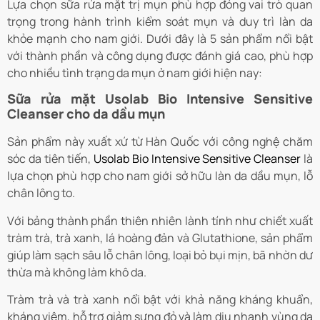
Lựa chọn sữa rửa mặt trị mụn phù hợp đóng vai trò quan
trọng trong hành trình kiểm soát mụn và duy trì làn da
khỏe mạnh cho nam giới. Dưới đây là 5 sản phẩm nổi bật
với thành phần và công dụng được đánh giá cao, phù hợp
cho nhiều tình trạng da mụn ở nam giới hiện nay:
Sữa rửa mặt Usolab Bio Intensive Sensitive
Cleanser cho da dầu mụn
Sản phẩm này xuất xứ từ Hàn Quốc với công nghệ chăm
sóc da tiên tiến,
Usolab Bio Intensive Sensitive Cleanser
là
lựa chọn phù hợp cho nam giới sở hữu làn da dầu mụn, lỗ
chân lông to.
Với bảng thành phần thiên nhiên lành tính như chiết xuất
tràm trà, trà xanh, lá hoàng đản và Glutathione, sản phẩm
giúp làm sạch sâu lỗ chân lông, loại bỏ bụi mịn, bã nhờn dư
thừa mà không làm khô da.
Tràm trà và trà xanh nổi bật với khả năng kháng khuẩn,
kháng viêm, hỗ trợ giảm sưng đỏ và làm dịu nhanh vùng da