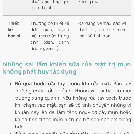
như bạc hà, gỗ,
không mùi.
cam chanh…
Thiết
Thường có thiết kế
Đa dạng về màu sắc và
kế
đơn giản, mạnh
thiết kế, có thể mềm
bao bì
mẽ, màu sắc trung
mại, nữ tính hơn.
tính (đen, xanh
dương, xám…).
Những sai lầm khiến sữa rửa mặt trị mụn
không phát huy tác dụng
Bỏ qua bước rửa tay trước khi rửa mặt:
Bàn tay
thường chứa rất nhiều vi khuẩn và bụi bẩn từ môi
trường xung quanh. Nếu không rửa tay sạch trước
khi chạm vào mặt, bạn sẽ vô tình chuyển những vi
khuẩn này lên da, làm tăng nguy cơ gây mụn hoặc
khiến tình trạng mụn hiện có trở nên nghiêm trọng
hơn.
Sử dụng quá nhiều sữa rửa mặt:
Lượng sữa rửa mặt