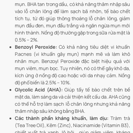
mụn. BHA tan trong dầu, có khả năng thâm nhập sâu
vào lỗ chân lông để làm sạch bã nhờn, tế bào chết
tích tụ, từ đó giúp thông thoáng lỗ chân lông, giảm
mụn đầu đen, mụn đầu trắng và ngăn ngừa mụn mới
hình thành. Nồng độ thường gặp trong sữa rửa mặt là
0.5% – 2%.
Benzoyl Peroxide:
Có khả năng tiêu diệt vi khuẩn
P.acnes (vi khuẩn gây mụn) mạnh mẽ và làm khô
nhân mụn. Benzoyl Peroxide đặc biệt hiệu quả với
mụn viêm, mụn bọc. Tuy nhiên, nó có thể gây khô da,
kích ứng ở nồng độ cao hoặc với da nhạy cảm. Nồng
độ phổ biến là 2.5% – 10%.
Glycolic Acid (AHA):
Giúp tẩy tế bào chết trên bề
mặt da, làm sáng da và cải thiện kết cấu da. AHA cũng
có thể hỗ trợ làm sạch lỗ chân lông nhưng khả năng
thâm nhập sâu không bằng BHA.
Các thành phần kháng khuẩn, làm dịu:
Tràm trà
(Tea Tree Oil), Kẽm (Zinc), Niacinamide (Vitamin B3),
chiết xuất trà xanh, lô hội… giúp giảm viêm, kháng