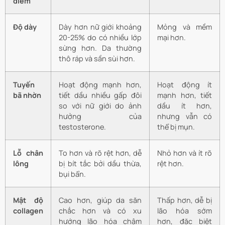
điểm
Độ dày
Dày hơn nữ giới khoảng
Mỏng và mềm
20-25% do có nhiều lớp
mại hơn.
sừng hơn. Da thường
thô ráp và sần sùi hơn.
Tuyến
Hoạt động mạnh hơn,
Hoạt động ít
bã nhờn
tiết dầu nhiều gấp đôi
mạnh hơn, tiết
so với nữ giới do ảnh
dầu ít hơn,
hưởng của
nhưng vẫn có
testosterone.
thể bị mụn.
Lỗ chân
To hơn và rõ rệt hơn, dễ
Nhỏ hơn và ít rõ
lông
bị bít tắc bởi dầu thừa,
rệt hơn.
bụi bẩn.
Mật độ
Cao hơn, giúp da săn
Thấp hơn, dễ bị
collagen
chắc hơn và có xu
lão hóa sớm
hướng lão hóa chậm
hơn, đặc biệt