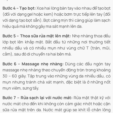
Bước 4 – Tạo bọt:
Xoa hai lòng bàn tay vào nhau để tạo bọt
(đối với dạng gel hoặc kem) hoặc bơm trực tiếp lên tay (đối
với dạng tạo bọt sẵn). Bọt càng mịn thì càng giúp làm sạch
hiệu quả mà không gây ma sát mạnh lên da.
Bước 5 – Thoa sữa rửa mặt lên mặt:
Nhẹ nhàng thoa đều
lớp bọt lên khắp mặt. Bắt đầu từ những nơi thường tiết
nhiều dầu và có nhiều mụn như vùng chữ T (trán, mũi,
cằm), sau đó di chuyển ra hai bên má.
Bước 6 – Massage nhẹ nhàng:
Dùng các đầu ngón tay
massage nhẹ nhàng theo chuyển động tròn trong khoảng
30 – 60 giây. Tập trung vào những vùng da nhiều dầu, có
mụn nhưng tránh chà xát mạnh, đặc biệt là ở những nốt
mụn viêm, sưng tấy.
Bước 7 – Rửa sạch lại với nước mát:
Rửa mặt thật kỹ với
nước mát cho đến khi không còn cảm giác nhớt hoặc cặn
sữa rửa mặt trên da. Nước mát giúp se khít lỗ chân lông