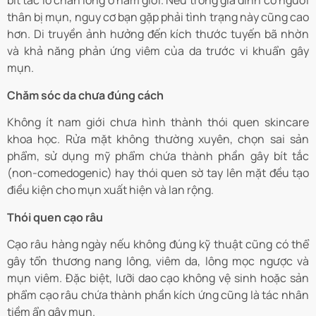
bít tắc lỗ chân lông ở nam giới. Nếu trong gia đình có người
thân bị mụn, nguy cơ bạn gặp phải tình trạng này cũng cao
hơn. Di truyền ảnh hưởng đến kích thước tuyến bã nhờn
và khả năng phản ứng viêm của da trước vi khuẩn gây
mụn.
Chăm sóc da chưa đúng cách
Không ít nam giới chưa hình thành thói quen skincare
khoa học. Rửa mặt không thường xuyên, chọn sai sản
phẩm, sử dụng mỹ phẩm chứa thành phần gây bít tắc
(non-comedogenic) hay thói quen sờ tay lên mặt đều tạo
điều kiện cho mụn xuất hiện và lan rộng.
Thói quen cạo râu
Cạo râu hàng ngày nếu không đúng kỹ thuật cũng có thể
gây tổn thương nang lông, viêm da, lông mọc ngược và
mụn viêm. Đặc biệt, lưỡi dao cạo không vệ sinh hoặc sản
phẩm cạo râu chứa thành phần kích ứng cũng là tác nhân
tiềm ẩn gây mụn.