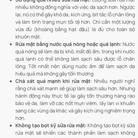
nhiều không đồng nghĩa với việc da sạch hơn. Ngược
lại, nó có thể gây khô da, kích ứng, bít tắc lỗ chân lông
và làm tình trạng mụn tồi tệ hơn. Chỉ cần một lượng
vừa đủ (khoảng bằng hạt đậu) là đủ cho toàn bộ
khuôn mặt.
Rửa mặt bằng nước quá nóng hoặc quá lạnh:
Nước
quá nóng sẽ làm da bị khô, mất độ ẩm, trong khi nước
quá lạnh có thể không làm sạch sâu được lỗ chân
lông. Tốt nhất nên dùng nước ấm để làm sạch da
hiệu quả mà không gây tổn thương.
Chà xát quá mạnh khi rửa mặt
: Nhiều người nghĩ
rằng chà xát mạnh sẽ giúp làm sạch sâu hơn. Nhưng
hành động này thực tế lại gây tổn thương hàng rào
bảo vệ da, làm vỡ các nốt mụn viêm, lây lan vi khuẩn
sang các vùng da khác và gây kích ứng nghiêm trọng
hơn.
Không tạo bọt kỹ sữa rửa mặt:
Không tạo bọt kỹ sữa
rửa mặt sẽ khiến các thành phần làm sạch không