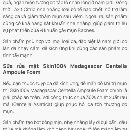
quả, ngăn hiện tượng bít tắc lỗ chân lông ở nam giới. Đồng
thời, Axit Citric nhẹ nhàng loại bỏ tế bào chết, hỗ trợ làm
sáng da và giảm thâm mụn sau viêm. Ngoài ra, sản phẩm
cũng có khả năng sát khuẩn nhẹ nhàng, giúp giảm thiểu
sự phát triển của vi khuẩn gây mụn P.acnes.
Sản phẩm phù hợp với mọi loại da, đặc biệt là nam giới có
làn da nhạy cảm, dễ kích ứng khi dùng các sản phẩm có
tính tẩy mạnh.
Sữa rửa mặt Skin1004 Madagascar Centella
Ampoule Foam
Nếu bạn thuộc tuýp da dễ kích ứng, dễ mẩn đỏ khi trị mụn
thì Skin1004 Madagascar Centella Ampoule Foam chính là
giải pháp an toàn. Với công thức chứa 30% chiết xuất rau
má (Centella Asiatica) giúp phục hồi da tổn thương do
mụn.
Sản phẩm tạo bọt bông mịn, nhẹ nhàng lấy đi bụi bẩn, dầu
thừa mà không làm khô căng hay phá vỡ lớp màng ẩm tự