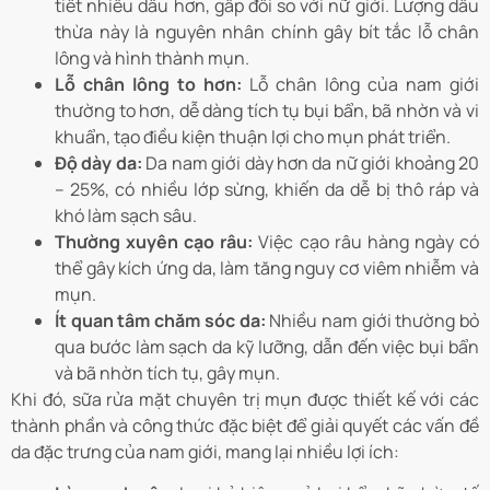
tiết nhiều dầu hơn, gấp đôi so với nữ giới. Lượng dầu
thừa này là nguyên nhân chính gây bít tắc lỗ chân
lông và hình thành mụn.
Lỗ chân lông to hơn:
Lỗ chân lông của nam giới
thường to hơn, dễ dàng tích tụ bụi bẩn, bã nhờn và vi
khuẩn, tạo điều kiện thuận lợi cho mụn phát triển.
Độ dày da:
Da nam giới dày hơn da nữ giới khoảng 20
– 25%, có nhiều lớp sừng, khiến da dễ bị thô ráp và
khó làm sạch sâu.
Thường xuyên cạo râu:
Việc cạo râu hàng ngày có
thể gây kích ứng da, làm tăng nguy cơ viêm nhiễm và
mụn.
Ít quan tâm chăm sóc da:
Nhiều nam giới thường bỏ
qua bước làm sạch da kỹ lưỡng, dẫn đến việc bụi bẩn
và bã nhờn tích tụ, gây mụn.
Khi đó, sữa rửa mặt chuyên trị mụn được thiết kế với các
thành phần và công thức đặc biệt để giải quyết các vấn đề
da đặc trưng của nam giới, mang lại nhiều lợi ích: