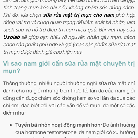
Làn da nam giới thường dày, tiết dầu nhiều hơn nên dễ gặp
tình trạng mụn kéo dài nếu không chăm sóc đúng cách.
Khi đó, lựa chọn
sữa rửa mặt trị mụn cho nam
phù hợp
đóng vai trò vô cùng quan trọng để kiểm soát bã nhờn, làm
sạch sâu và hỗ trợ điều trị mụn hiệu quả. Bài viết này của
Usolab
sẽ giúp bạn hiểu rõ nguyên nhân gây mụn, cách
chọn sản phẩm phù hợp và gợi ý các sản phẩm sữa rửa mặt
trị mụn được đánh giá cao hiện nay.
Vì sao nam giới cần sữa rửa mặt chuyên trị
mụn?
Thông thường, nhiều người thường nghĩ sữa rửa mặt chỉ
dành cho nữ giới nhưng trên thực tế, làn da của nam giới
cũng cần được chăm sóc không kém so với làn da của các
chị em, đặc biệt đối với các vấn đề về mụn, do một số đặc
điểm như:
Tuyến bã nhờn hoạt động mạnh hơn:
Do ảnh hưởng
của hormone testosterone, da nam giới có xu hướng