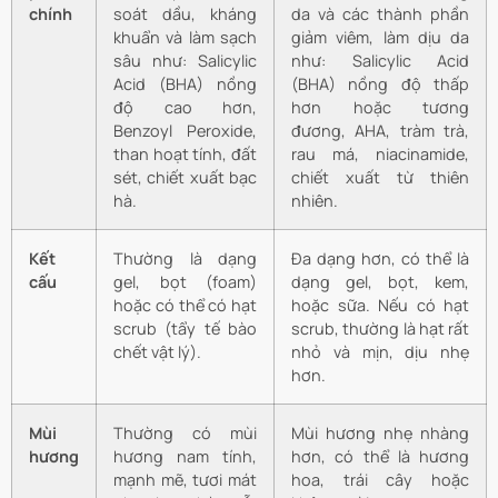
chính
soát dầu, kháng
da và các thành phần
khuẩn và làm sạch
giảm viêm, làm dịu da
sâu như: Salicylic
như: Salicylic Acid
Acid (BHA) nồng
(BHA) nồng độ thấp
độ cao hơn,
hơn hoặc tương
Benzoyl Peroxide,
đương, AHA, tràm trà,
than hoạt tính, đất
rau má, niacinamide,
sét, chiết xuất bạc
chiết xuất từ thiên
hà.
nhiên.
Kết
Thường là dạng
Đa dạng hơn, có thể là
cấu
gel, bọt (foam)
dạng gel, bọt, kem,
hoặc có thể có hạt
hoặc sữa. Nếu có hạt
scrub (tẩy tế bào
scrub, thường là hạt rất
chết vật lý).
nhỏ và mịn, dịu nhẹ
hơn.
Mùi
Thường có mùi
Mùi hương nhẹ nhàng
hương
hương nam tính,
hơn, có thể là hương
mạnh mẽ, tươi mát
hoa, trái cây hoặc