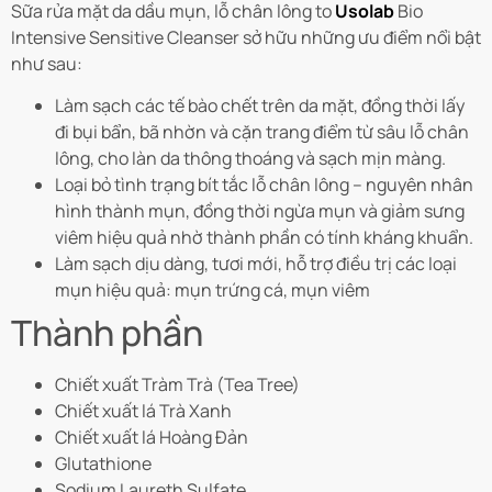
Sữa rửa mặt da dầu mụn, lỗ chân lông to
Usolab
Bio
Intensive Sensitive Cleanser
sở hữu những ưu điểm nổi bật
như sau:
Làm sạch các tế bào chết trên da mặt, đồng thời lấy
đi bụi bẩn, bã nhờn và cặn trang điểm từ sâu lỗ chân
lông, cho làn da thông thoáng và sạch mịn màng.
Loại bỏ tình trạng bít tắc lỗ chân lông – nguyên nhân
hình thành mụn, đồng thời ngừa mụn và giảm sưng
viêm hiệu quả nhờ thành phần có tính kháng khuẩn.
Làm sạch dịu dàng, tươi mới, hỗ trợ điều trị các loại
mụn hiệu quả: mụn trứng cá, mụn viêm
Thành phần
Chiết xuất Tràm Trà (Tea Tree)
Chiết xuất lá Trà Xanh
Chiết xuất lá Hoàng Đản
Glutathione
Sodium Laureth Sulfate