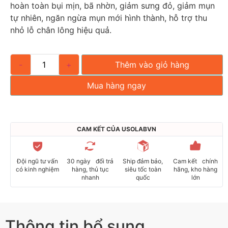
hoàn toàn bụi mịn, bã nhờn, giảm sưng đỏ, giảm mụn
tự nhiên, ngăn ngừa mụn mới hình thành, hỗ trợ thu
nhỏ lỗ chân lông hiệu quả.
-
+
Thêm vào giỏ hàng
Mua hàng ngay
CAM KẾT CỦA USOLABVN
Đội ngũ tư vấn
30 ngày đổi trả
Ship đảm bảo,
Cam kết chính
có kinh nghiệm
hàng, thủ tục
siêu tốc toàn
hãng, kho hàng
nhanh
quốc
lớn
Thông tin bổ sung