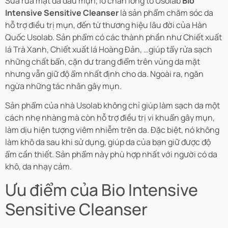
Sữa rửa mặt da dầu mụn, lỗ chân lông to
Usolab
Bio
Intensive Sensitive Cleanser
là sản phẩm chăm sóc da
hỗ trợ điều trị mụn, đến từ thương hiệu lâu đời của Hàn
Quốc Usolab. Sản phẩm có các thành phần như Chiết xuất
lá Trà Xanh, Chiết xuất lá Hoàng Đản, …giúp tẩy rửa sạch
những chất bẩn, cặn dư trang điểm trên vùng da mặt
nhưng vẫn giữ độ ẩm nhất định cho da. Ngoài ra, ngăn
ngừa những tác nhân gây mụn.
Sản phẩm của nhà Usolab không chỉ giúp làm sạch da một
cách nhẹ nhàng mà còn hỗ trợ điều trị vi khuẩn gây mụn,
làm dịu hiện tượng viêm nhiễm trên da. Đặc biệt, nó không
làm khô da sau khi sử dụng, giúp da của bạn giữ được độ
ẩm cần thiết. Sản phẩm này phù hợp nhất với người có da
khô, da nhạy cảm.
Ưu điểm của Bio Intensive
Sensitive Cleanser