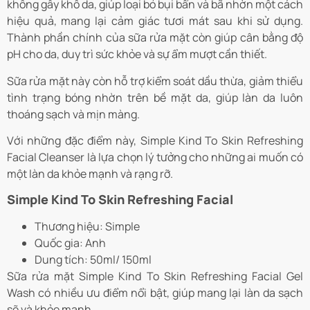
không gây khô da, giúp loại bỏ bụi bẩn và bã nhờn một cách
hiệu quả, mang lại cảm giác tươi mát sau khi sử dụng.
Thành phần chính của sữa rửa mặt còn giúp cân bằng độ
pH cho da, duy trì sức khỏe và sự ẩm mượt cần thiết.
Sữa rửa mặt này còn hỗ trợ kiểm soát dầu thừa, giảm thiểu
tình trạng bóng nhờn trên bề mặt da, giúp làn da luôn
thoáng sạch và mịn màng.
Với những đặc điểm này, Simple Kind To Skin Refreshing
Facial Cleanser là lựa chọn lý tưởng cho những ai muốn có
một làn da khỏe mạnh và rạng rỡ.
Simple Kind To Skin Refreshing Facial
Thương hiệu: Simple
Quốc gia: Anh
Dung tích: 50ml/ 150ml
Sữa rửa mặt Simple Kind To Skin Refreshing Facial Gel
Wash có nhiều ưu điểm nổi bật, giúp mang lại làn da sạch
sẽ và khỏe mạnh.