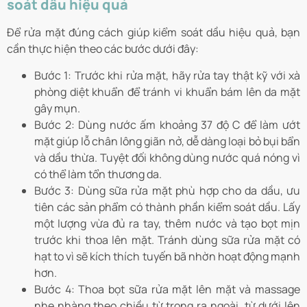
soát dầu hiệu quả
Để rửa mặt đúng cách giúp kiểm soát dầu hiệu quả, bạn
cần thực hiện theo các bước dưới đây:
Bước 1: Trước khi rửa mặt, hãy rửa tay thật kỹ với xà
phòng diệt khuẩn để tránh vi khuẩn bám lên da mặt
gây mụn.
Bước 2: Dùng nước ấm khoảng 37 độ C để làm ướt
mặt giúp lỗ chân lông giãn nở, dễ dàng loại bỏ bụi bẩn
và dầu thừa. Tuyệt đối không dùng nước quá nóng vì
có thể làm tổn thương da.
Bước 3: Dùng sữa rửa mặt phù hợp cho da dầu, ưu
tiên các sản phẩm có thành phần kiểm soát dầu. Lấy
một lượng vừa đủ ra tay, thêm nước và tạo bọt mịn
trước khi thoa lên mặt. Tránh dùng sữa rửa mặt có
hạt to vì sẽ kích thích tuyến bã nhờn hoạt động mạnh
hơn.
Bước 4: Thoa bọt sữa rửa mặt lên mặt và massage
nhẹ nhàng theo chiều từ trong ra ngoài, từ dưới lên