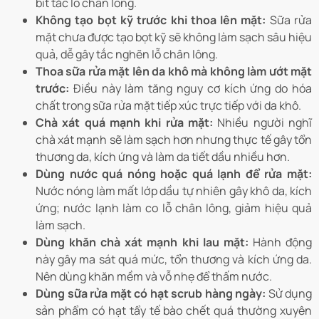
bít tắc lỗ chân lông.
Không tạo bọt kỹ trước khi thoa lên mặt:
Sữa rửa
mặt chưa được tạo bọt kỹ sẽ không làm sạch sâu hiệu
quả, dễ gây tắc nghẽn lỗ chân lông.
Thoa sữa rửa mặt lên da khô mà không làm ướt mặt
trước:
Điều này làm tăng nguy cơ kích ứng do hóa
chất trong sữa rửa mặt tiếp xúc trực tiếp với da khô.
Chà xát quá mạnh khi rửa mặt:
Nhiều người nghĩ
chà xát mạnh sẽ làm sạch hơn nhưng thực tế gây tổn
thương da, kích ứng và làm da tiết dầu nhiều hơn.
Dùng nước quá nóng hoặc quá lạnh để rửa mặt:
Nước nóng làm mất lớp dầu tự nhiên gây khô da, kích
ứng; nước lạnh làm co lỗ chân lông, giảm hiệu quả
làm sạch.
Dùng khăn chà xát mạnh khi lau mặt:
Hành động
này gây ma sát quá mức, tổn thương và kích ứng da.
Nên dùng khăn mềm và vỗ nhẹ để thấm nước.
Dùng sữa rửa mặt có hạt scrub hàng ngày:
Sử dụng
sản phẩm có hạt tẩy tế bào chết quá thường xuyên