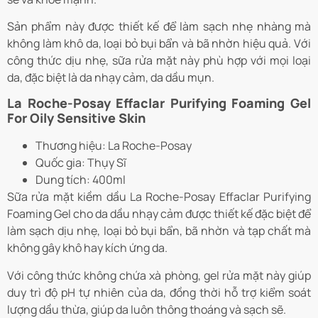
Sản phẩm này được thiết kế để làm sạch nhẹ nhàng mà
không làm khô da, loại bỏ bụi bẩn và bã nhờn hiệu quả. Với
công thức dịu nhẹ, sữa rửa mặt này phù hợp với mọi loại
da, đặc biệt là da nhạy cảm, da dầu mụn.
La Roche-Posay Effaclar Purifying Foaming Gel
For Oily Sensitive Skin
Thương hiệu: La Roche-Posay
Quốc gia: Thụy Sĩ
Dung tích: 400ml
Sữa rửa mặt kiềm dầu La Roche-Posay Effaclar Purifying
Foaming Gel cho da dầu nhạy cảm được thiết kế đặc biệt để
làm sạch dịu nhẹ, loại bỏ bụi bẩn, bã nhờn và tạp chất mà
không gây khô hay kích ứng da.
V
ới công thức không chứa xà phòng, gel rửa mặt này giúp
duy trì độ pH tự nhiên của da, đồng thời hỗ trợ kiểm soát
lượng dầu thừa, giúp da luôn thông thoáng và sạch sẽ.