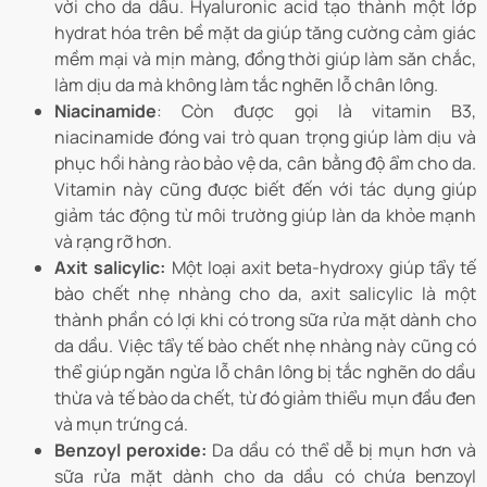
vời cho da dầu. Hyaluronic acid tạo thành một lớp
hydrat hóa trên bề mặt da giúp tăng cường cảm giác
mềm mại và mịn màng, đồng thời giúp làm săn chắc,
làm dịu da mà không làm tắc nghẽn lỗ chân lông.
Niacinamide
: Còn được gọi là vitamin B3,
niacinamide đóng vai trò quan trọng giúp làm dịu và
phục hồi hàng rào bảo vệ da, cân bằng độ ẩm cho da.
Vitamin này cũng được biết đến với tác dụng giúp
giảm tác động từ môi trường giúp làn da khỏe mạnh
và rạng rỡ hơn.
Axit salicylic:
Một loại axit beta-hydroxy giúp tẩy tế
bào chết nhẹ nhàng cho da, axit salicylic là một
thành phần có lợi khi có trong sữa rửa mặt dành cho
da dầu. Việc tẩy tế bào chết nhẹ nhàng này cũng có
thể giúp ngăn ngừa lỗ chân lông bị tắc nghẽn do dầu
thừa và tế bào da chết, từ đó giảm thiểu mụn đầu đen
và mụn trứng cá.
Benzoyl peroxide:
Da dầu có thể dễ bị mụn hơn và
sữa rửa mặt dành cho da dầu có chứa benzoyl