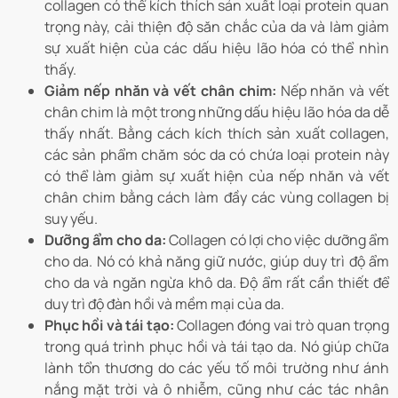
collagen có thể kích thích sản xuất loại protein quan
trọng này, cải thiện độ săn chắc của da và làm giảm
sự xuất hiện của các dấu hiệu lão hóa có thể nhìn
thấy.
Giảm nếp nhăn và vết chân chim:
Nếp nhăn và vết
chân chim là một trong những dấu hiệu lão hóa da dễ
thấy nhất. Bằng cách kích thích sản xuất collagen,
các sản phẩm chăm sóc da có chứa loại protein này
có thể làm giảm sự xuất hiện của nếp nhăn và vết
chân chim bằng cách làm đầy các vùng collagen bị
suy yếu.
Dưỡng ẩm cho da:
Collagen có lợi cho việc dưỡng ẩm
cho da. Nó có khả năng giữ nước, giúp duy trì độ ẩm
cho da và ngăn ngừa khô da. Độ ẩm rất cần thiết để
duy trì độ đàn hồi và mềm mại của da.
Phục hồi và tái tạo:
Collagen đóng vai trò quan trọng
trong quá trình phục hồi và tái tạo da. Nó giúp chữa
lành tổn thương do các yếu tố môi trường như ánh
nắng mặt trời và ô nhiễm, cũng như các tác nhân