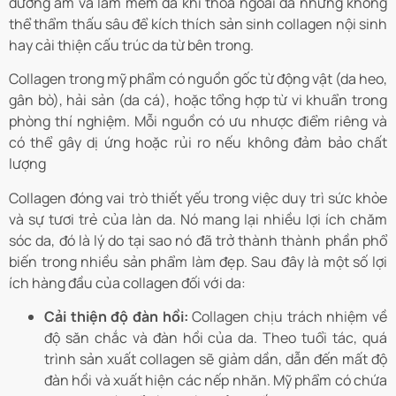
dưỡng ẩm và làm mềm da khi thoa ngoài da nhưng không
thể thẩm thấu sâu để kích thích sản sinh collagen nội sinh
hay cải thiện cấu trúc da từ bên trong.
Collagen trong mỹ phẩm có nguồn gốc từ động vật (da heo,
gân bò), hải sản (da cá), hoặc tổng hợp từ vi khuẩn trong
phòng thí nghiệm. Mỗi nguồn có ưu nhược điểm riêng và
có thể gây dị ứng hoặc rủi ro nếu không đảm bảo chất
lượng
Collagen đóng vai trò thiết yếu trong việc duy trì sức khỏe
và sự tươi trẻ của làn da. Nó mang lại nhiều lợi ích chăm
sóc da, đó là lý do tại sao nó đã trở thành thành phần phổ
biến trong nhiều sản phẩm làm đẹp. Sau đây là một số lợi
ích hàng đầu của collagen đối với da:
Cải thiện độ đàn hồi:
Collagen chịu trách nhiệm về
độ săn chắc và đàn hồi của da. Theo tuổi tác, quá
trình sản xuất collagen sẽ giảm dần, dẫn đến mất độ
đàn hồi và xuất hiện các nếp nhăn. Mỹ phẩm có chứa