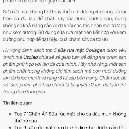
phục hồi da suốt cả ngày hoặc đêm.
Sữa rửa mặt không thể thay thế kem dưỡng vì không lưu lại
trên da đủ lâu để phát huy tác dụng dưỡng sâu, cũng
không có khả năng bảo vệ da khỏi các tác nhân môi trường
như kem dưỡng. Sử dụng sữa rửa mặt nên kết hợp với kem
dưỡng phù hợp để đạt hiệu quả chăm sóc da tối ưu
Hy vọng danh sách top 5
sữa rửa mặt Collagen
được yêu
thích mà
Usolab
chia sẻ sẽ giúp bạn dễ dàng lựa chọn sản
phẩm phù hợp với làn da của mình. Hãy nhớ rằng, một sản
phẩm chất lượng không chỉ làm sạch mà còn nuôi dưỡng
làn da khỏe mạnh và rạng rỡ từ sâu bên trong. Chăm sóc da
với sản phẩm phù hợp chính là bí quyết để làn da luôn trẻ
trung theo thời gian.
Tin liên quan:
Top 7 “Chân Ái” Sữa rửa mặt cho da dầu mụn không
thể nỏ qua
Top 9 sữa rửa mặt cho da khô dịu nhẹ, dưỡng ẩm tốt,