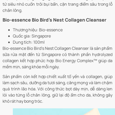
tử siêu nhỏ cuốn trôi bụi bẩn, cặn trang điểm sâu trong lỗ
chân lông.
Bio-essence Bio Bird’s Nest Collagen Cleanser
Thương hiệu: Bio-essence
Quốc gia: Singapore
Dung tích: 100ml
Bio-essence Bio Bird’s Nest Collagen Cleanser là sản phẩm
sữa rửa mặt đến từ Singapore có thành phần hydrolyzed
collagen kết hợp phức hợp Bio Energy Complex™ giúp da
mềm mịn, sáng khỏe mỗi ngày.
Sản phẩm còn kết hợp chiết xuất tổ yến và collagen, giúp
làm sạch sâu, dưỡng da tươi sáng, căng mọng và làm chậm
quá trình lão hóa. Với công thức bọt dày mịn, dễ dàng len
lỏi vào từng lỗ chân lông, giữ lại độ ẩm cho da, không gây
khô rát hay bong tróc.