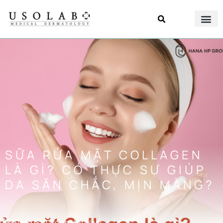
SỮA RỬA MẶT COLLAGEN
LÀ GÌ? CÓ THỰC SỰ GIÚP
DA SĂN CHẮC, MỊN MÀNG?
Đăng bởi
Usolab Việt Nam