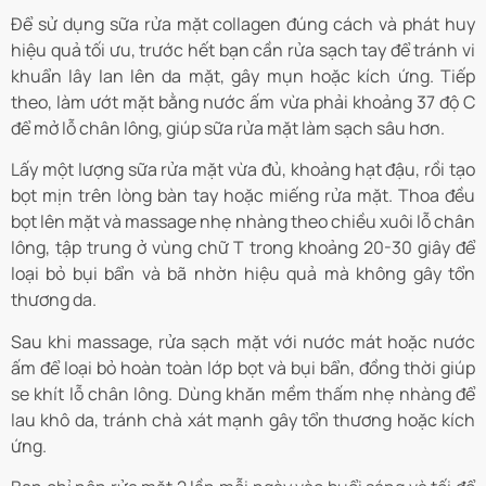
Để sử dụng sữa rửa mặt collagen đúng cách và phát huy
hiệu quả tối ưu, trước hết bạn cần rửa sạch tay để tránh vi
khuẩn lây lan lên da mặt, gây mụn hoặc kích ứng. Tiếp
theo, làm ướt mặt bằng nước ấm vừa phải khoảng 37 độ C
để mở lỗ chân lông, giúp sữa rửa mặt làm sạch sâu hơn.
Lấy một lượng sữa rửa mặt vừa đủ, khoảng hạt đậu, rồi tạo
bọt mịn trên lòng bàn tay hoặc miếng rửa mặt. Thoa đều
bọt lên mặt và massage nhẹ nhàng theo chiều xuôi lỗ chân
lông, tập trung ở vùng chữ T trong khoảng 20-30 giây để
loại bỏ bụi bẩn và bã nhờn hiệu quả mà không gây tổn
thương da.
Sau khi massage, rửa sạch mặt với nước mát hoặc nước
ấm để loại bỏ hoàn toàn lớp bọt và bụi bẩn, đồng thời giúp
se khít lỗ chân lông. Dùng khăn mềm thấm nhẹ nhàng để
lau khô da, tránh chà xát mạnh gây tổn thương hoặc kích
ứng.