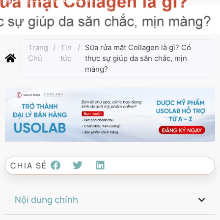
Cập nhật lần cuối:
Tháng 6 4, 2025
Trang
/
Tin
/
Sữa rửa mặt Collagen là gì? Có
Chủ
tức
thực sự giúp da săn chắc, mịn
màng?
CHIA SẺ
Nội dung chính