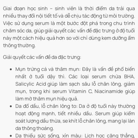
Giai đoạn học sinh – sinh viên là thời điểm da trải qua
nhiều thay đổi nội tiết tố và dễ chịu tác động từ môi trường.
Việc sử dụng serum là một bước đột phá trong chu trình
chăm sóc da, giúp giải quyết các vấn đề đặc trưng ở độ tuổi
này một cách hiệu quả hơn so với chỉ dùng kem dưỡng ẩm
thông thường.
Giải quyết các vấn đề da đặc trưng:
Mụn trứng cá và thâm mụn: Đây là vấn đề phổ biến
nhất ở tuổi dậy thì. Các loại serum chứa BHA,
Salicylic Acid giúp làm sạch sâu lỗ chân lông, giảm
mụn, trong khi serum Vitamin C, Niacinamide giúp
làm mờ thâm mụn hiệu quả.
Da đổ dầu, lỗ chân lông to: Da ở độ tuổi này thường
hoạt động mạnh, tiết nhiều dầu. Serum giúp kiểm
soát lượng dầu thừa, se khít lỗ chân lông, mang lại làn
da thông thoáng.
Da thiếu sức sống, xỉn màu: Lịch học căng thẳng,