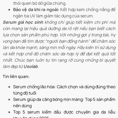
thói quen bỏ dở giữa chừng.
Bảo vệ da khi ra ngoài:
Kết hợp kem chống nắng để
ngăn tia UV làm giảm tác dụng của serum.
Serum giá học sinh
không chỉ giúp tiết kiệm chi phí mà
còn mang lại hiệu quả dưỡng da rõ rệt nếu bạn biết cách
lựa chọn sản phẩm phù hợp. Với những gợi ý trong bài, hy
vọng bạn đã tìm được “người bạn đồng hành” để chăm sóc
làn da khỏe mạnh, sáng mịn mỗi ngày. Hãy kiên trì sử dụng
và kết hợp chế độ chăm sóc da hợp lý để đạt kết quả tốt
nhất. Chúc bạn luôn tự tin rạng rỡ cùng những bí quyết
làm đẹp từ
Usolab
.
Tin liên quan:
Serum chống lão hóa: Cách chọn và dùng đúng theo
từng độ tuổi
Serum giúp da căng bóng mịn màng: Top 5 sản phẩm
nên dùng
Top 5 serum kiềm dầu được chuyên gia da liễu