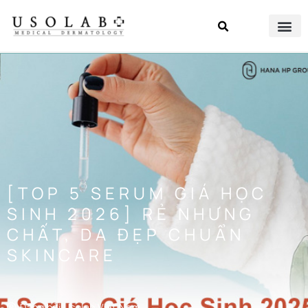
[TOP 5 SERUM GIÁ HỌC
SINH 2026] RẺ NHƯNG
CHẤT, DA ĐẸP CHUẨN
SKINCARE
Đăng bởi
Usolab Việt Nam