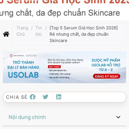
Cập nhật lần cuối:
Tháng 1 7, 2026
Trang
/
Tin
/
[Top 5 Serum Giá Học Sinh 2026]
Chủ
tức
Rẻ nhưng chất, da đẹp chuẩn
Skincare
CHIA SẺ
Nội dung chính