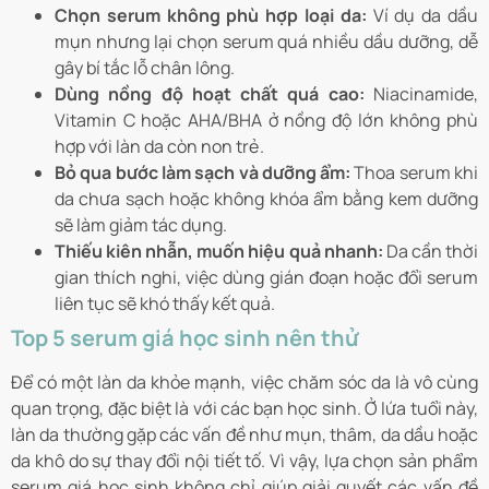
Chọn serum không phù hợp loại da:
Ví dụ da dầu
mụn nhưng lại chọn serum quá nhiều dầu dưỡng, dễ
gây bí tắc lỗ chân lông.
Dùng nồng độ hoạt chất quá cao:
Niacinamide,
Vitamin C hoặc AHA/BHA ở nồng độ lớn không phù
hợp với làn da còn non trẻ.
Bỏ qua bước làm sạch và dưỡng ẩm:
Thoa serum khi
da chưa sạch hoặc không khóa ẩm bằng kem dưỡng
sẽ làm giảm tác dụng.
Thiếu kiên nhẫn, muốn hiệu quả nhanh:
Da cần thời
gian thích nghi, việc dùng gián đoạn hoặc đổi serum
liên tục sẽ khó thấy kết quả.
Top 5 serum giá học sinh nên thử
Để có một làn da khỏe mạnh, việc chăm sóc da là vô cùng
quan trọng, đặc biệt là với các bạn học sinh. Ở lứa tuổi này,
làn da thường gặp các vấn đề như mụn, thâm, da dầu hoặc
da khô do sự thay đổi nội tiết tố. Vì vậy, lựa chọn sản phẩm
serum giá học sinh không chỉ giúp giải quyết các vấn đề