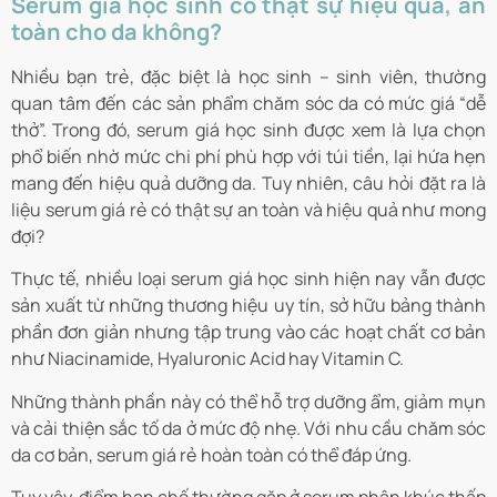
Serum giá học sinh có thật sự hiệu quả, an
toàn cho da không?
Nhiều bạn trẻ, đặc biệt là học sinh – sinh viên, thường
quan tâm đến các sản phẩm chăm sóc da có mức giá “dễ
thở”. Trong đó, serum giá học sinh được xem là lựa chọn
phổ biến nhờ mức chi phí phù hợp với túi tiền, lại hứa hẹn
mang đến hiệu quả dưỡng da. Tuy nhiên, câu hỏi đặt ra là
liệu serum giá rẻ có thật sự an toàn và hiệu quả như mong
đợi?
Thực tế, nhiều loại serum giá học sinh hiện nay vẫn được
sản xuất từ những thương hiệu uy tín, sở hữu bảng thành
phần đơn giản nhưng tập trung vào các hoạt chất cơ bản
như Niacinamide, Hyaluronic Acid hay Vitamin C.
Những thành phần này có thể hỗ trợ dưỡng ẩm, giảm mụn
và cải thiện sắc tố da ở mức độ nhẹ. Với nhu cầu chăm sóc
da cơ bản, serum giá rẻ hoàn toàn có thể đáp ứng.