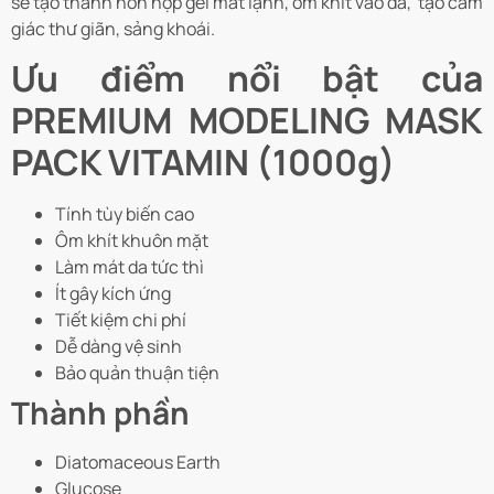
sẽ tạo thành hỗn hợp gel mát lạnh, ôm khít vào da, tạo cảm
giác thư giãn, sảng khoái.
Ưu điểm nổi bật của
PREMIUM MODELING MASK
PACK VITAMIN (1000g)
Tính tùy biến cao
Ôm khít khuôn mặt
Làm mát da tức thì
Ít gây kích ứng
Tiết kiệm chi phí
Dễ dàng vệ sinh
Bảo quản thuận tiện
Thành phần
Diatomaceous Earth
Glucose