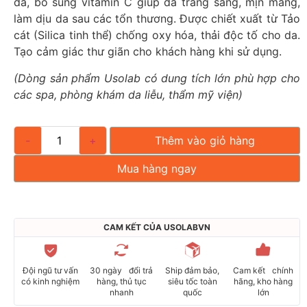
da, bổ sung vitamin C giúp da trắng sáng, mịn màng,
làm dịu da sau các tổn thương. Được chiết xuất từ Tảo
cát (Silica tinh thể) chống oxy hóa, thải độc tố cho da.
Tạo cảm giác thư giãn cho khách hàng khi sử dụng.
(Dòng sản phẩm Usolab có dung tích lớn phù hợp cho
các spa, phòng khám da liễu, thẩm mỹ viện)
-
+
Thêm vào giỏ hàng
Mua hàng ngay
CAM KẾT CỦA USOLABVN
Đội ngũ tư vấn
30 ngày đổi trả
Ship đảm bảo,
Cam kết chính
có kinh nghiệm
hàng, thủ tục
siêu tốc toàn
hãng, kho hàng
nhanh
quốc
lớn