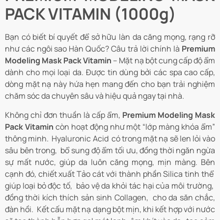
PACK VITAMIN (1000g)
Bạn có biết bí quyết để sở hữu làn da căng mọng, rạng rỡ
như các ngôi sao Hàn Quốc? Câu trả lời chính là
Premium
Modeling Mask Pack Vitamin
– Mặt nạ bột cung cấp độ ẩm
dành cho mọi loại da. Được tin dùng bởi các spa cao cấp,
dòng mặt nạ này hứa hẹn mang đến cho bạn trải nghiệm
chăm sóc da chuyên sâu và hiệu quả ngay tại nhà.
Không chỉ đơn thuần là cấp ẩm,
Premium Modeling Mask
Pack Vitamin
còn hoạt động như một “lớp màng khóa ẩm”
thông minh. Hyaluronic Acid có trong mặt nạ sẽ len lỏi vào
sâu bên trong, bổ sung độ ẩm tối ưu, đồng thời ngăn ngừa
sự mất nước, giúp da luôn căng mọng, mịn màng. Bên
cạnh đó, chiết xuất Tảo cát với thành phần Silica tinh thể
giúp loại bỏ độc tố, bảo vệ da khỏi tác hại của môi trường,
đồng thời kích thích sản sinh Collagen, cho da săn chắc,
đàn hồi. Kết cấu mặt nạ dạng bột mịn, khi kết hợp với nước