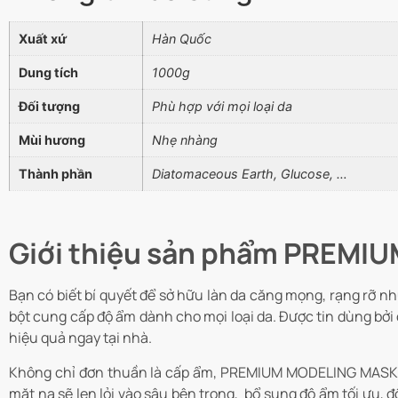
Xuất xứ
Hàn Quốc
Dung tích
1000g
Đối tượng
Phù hợp với mọi loại da
Mùi hương
Nhẹ nhàng
Thành phần
Diatomaceous Earth, Glucose, …
Giới thiệu sản phẩm PREM
Bạn có biết bí quyết để sở hữu làn da căng mọng, rạng rỡ n
bột cung cấp độ ẩm dành cho mọi loại da. Được tin dùng bở
hiệu quả ngay tại nhà.
Không chỉ đơn thuần là cấp ẩm, PREMIUM MODELING MASK 
mặt nạ sẽ len lỏi vào sâu bên trong, bổ sung độ ẩm tối ưu,