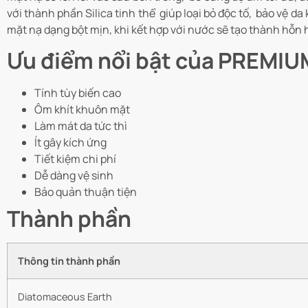
với thành phần Silica tinh thể giúp loại bỏ độc tố, bảo vệ d
mặt nạ dạng bột mịn, khi kết hợp với nước sẽ tạo thành hỗn h
Ưu điểm nổi bật của PREM
Tính tùy biến cao
Ôm khít khuôn mặt
Làm mát da tức thì
Ít gây kích ứng
Tiết kiệm chi phí
Dễ dàng vệ sinh
Bảo quản thuận tiện
Thành phần
Thông tin thành phần
Diatomaceous Earth