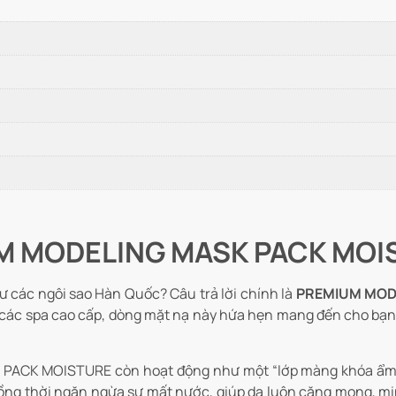
IUM MODELING MASK PACK MOI
hư các ngôi sao Hàn Quốc? Câu trả lời chính là
PREMIUM MOD
i các spa cao cấp, dòng mặt nạ này hứa hẹn mang đến cho bạ
PACK MOISTURE còn hoạt động như một “lớp màng khóa ẩm” 
 đồng thời ngăn ngừa sự mất nước, giúp da luôn căng mọng, m