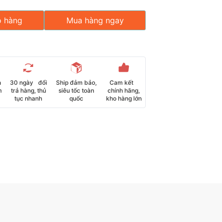
ỏ hàng
Mua hàng ngay
n
30 ngày đổi
Ship đảm bảo,
Cam kết
m
trả hàng, thủ
siêu tốc toàn
chính hãng,
tục nhanh
quốc
kho hàng lớn