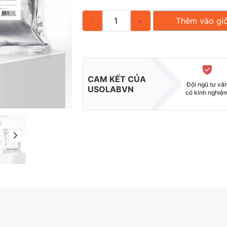
-
+
Thêm vào gi
CAM KẾT CỦA
Đội ngũ tư vấ
USOLABVN
có kinh nghiệ