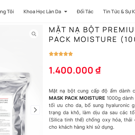
ng Tôi
Khoa Học Làn Da
Đối Tác
Tin Tức & Sự 
MẶT NẠ BỘT PREMI
PACK MOISTURE (10
1.400.000
₫
Mặt nạ bột cung cấp độ ẩm dành c
MASK PACK MOISTURE
1000g d
ành
tối ưu cho da, bổ sung hyaluronic g
trạng da khô, làm dịu da sau các tổ
(Silica tinh thể) chống oxy hóa, thả
cho khách hàng khi sử dụng.