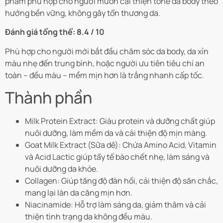
phẩm phù hợp cho người muốn cải thiện tone da body theo
hướng bền vững, không gây tổn thương da.
Đánh giá tổng thể: 8.4 / 10
Phù hợp cho người mới bắt đầu chăm sóc da body, da xỉn
màu nhẹ đến trung bình, hoặc người ưu tiên tiêu chí an
toàn – đều màu – mềm mịn hơn là trắng nhanh cấp tốc.
Thành phần
Milk Protein Extract: Giàu protein và dưỡng chất giúp
nuôi dưỡng, làm mềm da và cải thiện độ mịn màng.
Goat Milk Extract (Sữa dê): Chứa Amino Acid, Vitamin
và Acid Lactic giúp tẩy tế bào chết nhẹ, làm sáng và
nuôi dưỡng da khỏe.
Collagen: Giúp tăng độ đàn hồi, cải thiện độ săn chắc,
mang lại làn da căng mịn hơn.
Niacinamide: Hỗ trợ làm sáng da, giảm thâm và cải
thiện tình trạng da không đều màu.