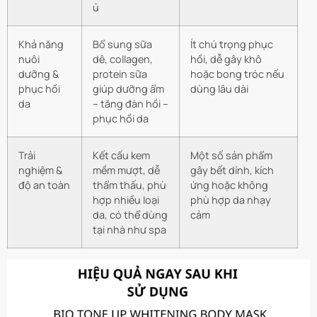
ủ
Khả năng
Bổ sung sữa
Ít chú trọng phục
nuôi
dê, collagen,
hồi, dễ gây khô
dưỡng &
protein sữa
hoặc bong tróc nếu
phục hồi
giúp dưỡng ẩm
dùng lâu dài
da
– tăng đàn hồi –
phục hồi da
Trải
Kết cấu kem
Một số sản phẩm
nghiệm &
mềm mượt, dễ
gây bết dính, kích
độ an toàn
thẩm thấu, phù
ứng hoặc không
hợp nhiều loại
phù hợp da nhạy
da, có thể dùng
cảm
tại nhà như spa