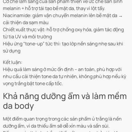
Cơ chế làm sáng của sản phẩm thiên về ức chế sản sinh
melanin + hỗ trợ tái tạo bề mặt da, thay vì lột tẩy.
Niacinamide: giảm vận chuyển melanin lên bề mặt da →
cải thiện da sạm màu
Chiết xuất thực vật: hỗ trợ chống oxy hóa, giảm tác động
từ tia UV và môi trường
Hiệu ứng “tone-up” tức thì: tạo lớp nền sáng nhẹ sau khi
sử dụng
Kết luận:
Hiệu quả làm sáng ở mức ổn định – an toàn, phù hợp với
nhu cầu cải thiện tone da tự nhiên, không phù hợp nếu kỳ
vọng trắng bật tone cấp tốc.
Khả năng dưỡng ẩm và làm mềm
da body
Một điểm quan trọng trong các sản phẩm ủ trắng là nền
dưỡng ẩm, vì da thiếu ẩm sẽ dễ xỉn màu và sần sùi.