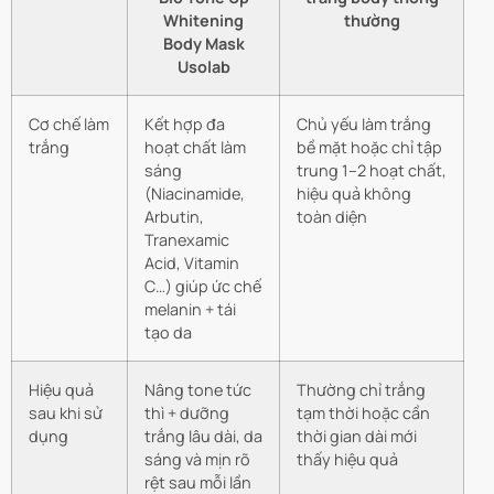
Whitening
thường
Body Mask
Usolab
Cơ chế làm
Kết hợp đa
Chủ yếu làm trắng
trắng
hoạt chất làm
bề mặt hoặc chỉ tập
sáng
trung 1–2 hoạt chất,
(Niacinamide,
hiệu quả không
Arbutin,
toàn diện
Tranexamic
Acid, Vitamin
C…) giúp ức chế
melanin + tái
tạo da
Hiệu quả
Nâng tone tức
Thường chỉ trắng
sau khi sử
thì + dưỡng
tạm thời hoặc cần
dụng
trắng lâu dài, da
thời gian dài mới
sáng và mịn rõ
thấy hiệu quả
rệt sau mỗi lần