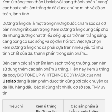
Kem ủ trắng toàn thân Usolab với bảng thành phần “ vàng”
các hoạt chất làm trắng da đã được chứng minh về độ an
toàn, lành tính.
Dưỡng trắng da là một trong những bước chăm sóc da cơ
bản nhưng rất quan trọng. Kem dưỡng trắng cung cấp cho
da những dưỡng chất thiếu để giúp da trở nên trắng sáng,
căng bóng có sức sống và độ đàn hồi tốt. Việc lựa chọn
kem dưỡng trắng cho da phải dựa trên nhiều yếu tố như
tính chất của da, thành phần trong sản phẩm,…
Bên cạnh các sản phẩm làm sạch thông thường, bạn nên
sử dụng thêm các sản phẩm ủ trắng. Hiện nay, kem ủ trắng
da body
BIO TONE UP WHITENING BODY MASK
của nhà
Usolab
đang là sản phẩm được tin dùng bởi các chuyên da
da liễu hàng đầu, bác sĩ cùng rất nhiều cơ sở spa, TMV uy
tín.
Tiêu chí
Kem ủ trắng
Các sản phẩm ủ
Bio Tone Up
trắng body thông