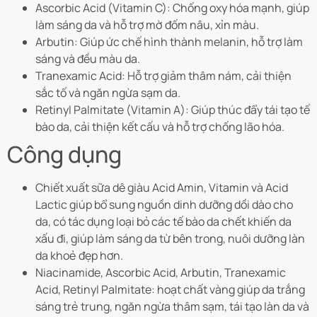
Ascorbic Acid (Vitamin C): Chống oxy hóa mạnh, giúp
làm sáng da và hỗ trợ mờ đốm nâu, xỉn màu.
Arbutin: Giúp ức chế hình thành melanin, hỗ trợ làm
sáng và đều màu da.
Tranexamic Acid: Hỗ trợ giảm thâm nám, cải thiện
sắc tố và ngăn ngừa sạm da.
Retinyl Palmitate (Vitamin A): Giúp thúc đẩy tái tạo tế
bào da, cải thiện kết cấu và hỗ trợ chống lão hóa.
Công dụng
Chiết xuất sữa dê giàu Acid Amin, Vitamin và Acid
Lactic giúp bổ sung nguồn dinh dưỡng dồi dào cho
da, có tác dụng loại bỏ các tế bào da chết khiến da
xấu đi, giúp làm sáng da từ bên trong, nuôi dưỡng làn
da khoẻ đẹp hơn.
Niacinamide, Ascorbic Acid, Arbutin, Tranexamic
Acid, Retinyl Palmitate: hoạt chất vàng giúp da trắng
sáng trẻ trung, ngăn ngừa thâm sạm, tái tạo làn da và