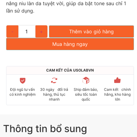
nâng niu làn da tuyệt vời, giúp da bật tone sau chỉ 1
lần sử dụng.
-
+
Thêm vào giỏ hàng
Mua hàng ngay
CAM KẾT CỦA USOLABVN
Đội ngũ tư vấn
30 ngày đổi trả
Ship đảm bảo,
Cam kết chính
có kinh nghiệm
hàng, thủ tục
siêu tốc toàn
hãng, kho hàng
nhanh
quốc
lớn
Thông tin bổ sung