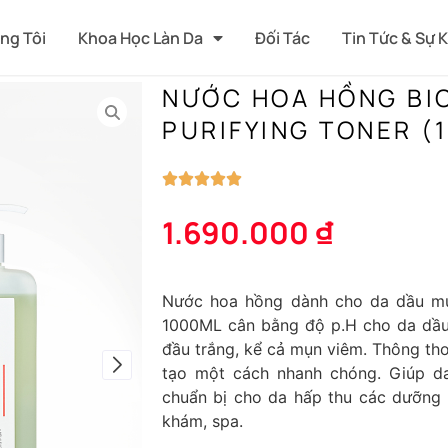
ng Tôi
Khoa Học Làn Da
Đối Tác
Tin Tức & Sự 
NƯỚC HOA HỒNG BIO
PURIFYING TONER (
1.690.000
₫
Nước hoa hồng dành cho da dầu m
1000ML
cân bằng độ p.H cho da dầu
đầu trắng, kể cả mụn viêm. Thông th
tạo một cách nhanh chóng. Giúp da 
chuẩn bị cho da hấp thu các dưỡng 
khám, spa.