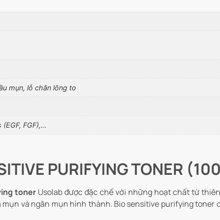
ầu mụn, lỗ chân lông to
es (EGF, FGF),…
NSITIVE PURIFYING TONER (10
ying toner
Usolab được đặc chế với những hoạt chất từ thiên 
a mụn và ngăn mụn hình thành. Bio sensitive purifying toner