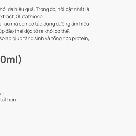
i da hiệu quả. Trong đó, nổi bật nhất là
xtract, Glutathione,…
ất rau má còn có tác dụng dưỡng ẩm hiệu
 đào thải độc tố ra khỏi cơ thể.
lab giúp tăng sinh và tổng hợp protein,
00ml)
,…
tốt hơn.