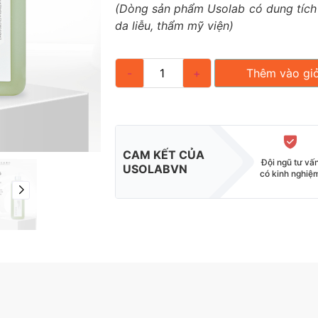
(Dòng sản phẩm Usolab có dung tích
da liễu, thẩm mỹ viện)
-
+
Thêm vào gi
CAM KẾT CỦA
Đội ngũ tư vấ
USOLABVN
có kinh nghiệ