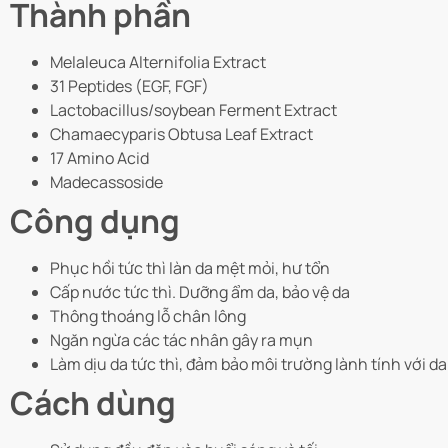
Thành phần
Melaleuca Alternifolia Extract
31 Peptides (EGF, FGF)
Lactobacillus/soybean Ferment Extract
Chamaecyparis Obtusa Leaf Extract
17 Amino Acid
Madecassoside
Công dụng
Phục hồi tức thì làn da mệt mỏi, hư tổn
Cấp nước tức thì. Dưỡng ẩm da, bảo vệ da
Thông thoáng lỗ chân lông
Ngăn ngừa các tác nhân gây ra mụn
Làm dịu da tức thì, đảm bảo môi trường lành tính với da
Cách dùng