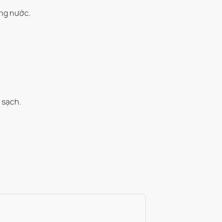
ng nước.
 sạch.