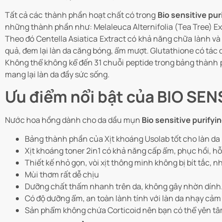
Tất cả các thành phần hoạt chất có trong
Bio sensitive pur
những thành phần như: Melaleuca Alternifolia (Tea Tree) Ex
Theo đó Centella Asiatica Extract có khả năng chữa lành v
quả, đem lại làn da căng bóng, ẩm mượt. Glutathione có tác d
Không thể không kể đến 31 chuỗi peptide trong bảng thành 
mang lại làn da đầy sức sống.
Ưu điểm nổi bật của BIO SE
Nước hoa hồng dành cho da dầu mụn
Bio sensitive purifyi
Bảng thành phần của Xịt khoáng Usolab tốt cho làn d
Xịt khoáng toner 2in1 có khả năng cấp ẩm, phục hồi, h
Thiết kế nhỏ gọn, vòi xịt thông minh không bị bít tắc, 
Mùi thơm rất dễ chịu
Dưỡng chất thấm nhanh trên da, không gây nhờn dính
Có độ dưỡng ẩm, an toàn lành tính với làn da nhạy cảm
Sản phẩm không chứa Corticoid nên bạn có thể yên t