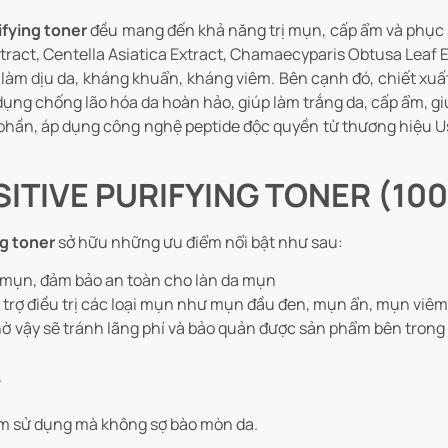
ifying toner
đều mang đến khả năng trị mụn, cấp ẩm và phục hồ
tract, Centella Asiatica Extract, Chamaecyparis Obtusa Leaf E
à làm dịu da, kháng khuẩn, kháng viêm. Bên cạnh đó, chiết xu
ụng chống lão hóa da hoàn hảo, giúp làm trắng da, cấp ẩm, giúp
phần, áp dụng công nghệ peptide độc quyền từ thương hiệu Uso
NSITIVE PURIFYING TONER (10
ng toner
sở hữu những ưu điểm nổi bật như sau:
a mụn, đảm bảo an toàn cho làn da mụn
ỗ trợ điều trị các loại mụn như mụn đầu đen, mụn ẩn, mụn viêm
nhờ vậy sẽ tránh lãng phí và bảo quản được sản phẩm bên trong 
.
âm sử dụng mà không sợ bào mòn da.