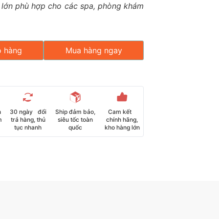
 lớn phù hợp cho các spa, phòng khám
ỏ hàng
Mua hàng ngay
n
30 ngày đổi
Ship đảm bảo,
Cam kết
m
trả hàng, thủ
siêu tốc toàn
chính hãng,
tục nhanh
quốc
kho hàng lớn