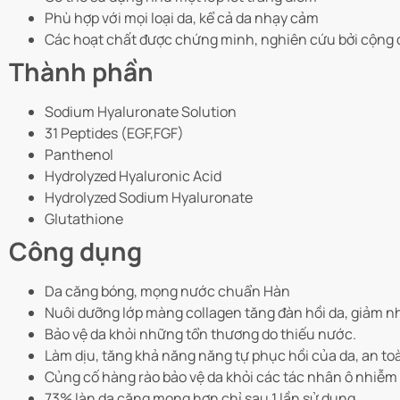
Phù hợp với mọi loại da, kể cả da nhạy cảm
Các hoạt chất được chứng minh, nghiên cứu bởi cộng đồ
Thành phần
Sodium Hyaluronate Solution
31 Peptides (EGF,FGF)
Panthenol
Hydrolyzed Hyaluronic Acid
Hydrolyzed Sodium Hyaluronate
Glutathione
Công dụng
Da căng bóng, mọng nước chuẩn Hàn
Nuôi dưỡng lớp màng collagen tăng đàn hồi da, giảm 
Bảo vệ da khỏi những tổn thương do thiếu nước.
Làm dịu, tăng khả năng năng tự phục hồi của da, an to
Củng cố hàng rào bảo vệ da khỏi các tác nhân ô nhiễm v
73% làn da căng mọng hơn chỉ sau 1 lần sử dụng