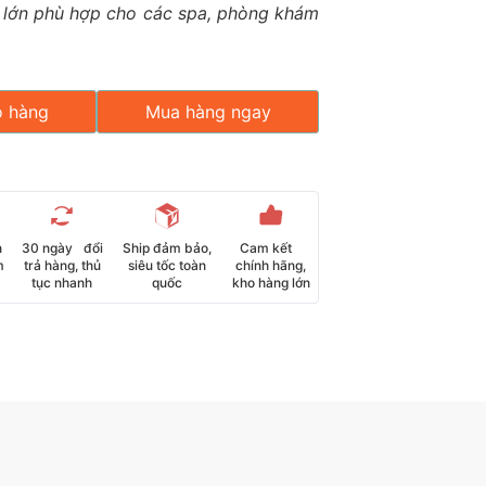
 lớn phù hợp cho các spa, phòng khám
ỏ hàng
Mua hàng ngay
n
30 ngày đổi
Ship đảm bảo,
Cam kết
m
trả hàng, thủ
siêu tốc toàn
chính hãng,
tục nhanh
quốc
kho hàng lớn