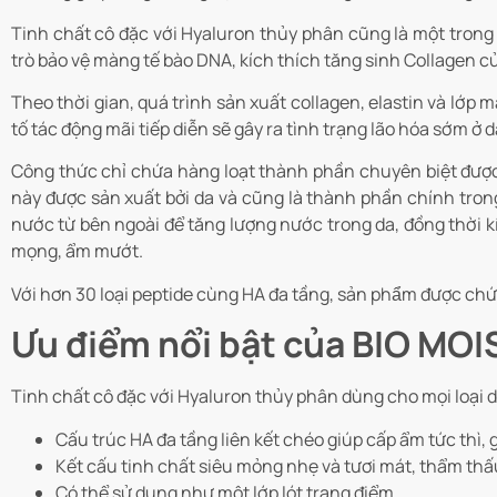
Tinh chất cô đặc với Hyaluron thủy phân
cũng là một trong 
trò bảo vệ màng tế bào DNA, kích thích tăng sinh Collagen của
Theo thời gian, quá trình sản xuất collagen, elastin và lớp 
tố tác động mãi tiếp diễn sẽ gây ra tình trạng lão hóa sớm 
Công thức chỉ chứa hàng loạt thành phần chuyên biệt được
này được sản xuất bởi da và cũng là thành phần chính tro
nước từ bên ngoài để tăng lượng nước trong da, đồng thời k
mọng, ẩm mướt.
Với hơn 30 loại peptide cùng HA đa tầng, sản phẩm được chứng
Ưu điểm nổi bật của BIO M
Tinh chất cô đặc với Hyaluron thủy phân dùng cho mọi loại 
Cấu trúc HA đa tầng liên kết chéo giúp cấp ẩm tức thì, 
Kết cấu tinh chất siêu mỏng nhẹ và tươi mát, thẩm th
Có thể sử dụng như một lớp lót trang điểm