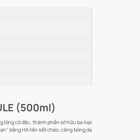
ULE (500ml)
 lỏng cô đặc, thành phần sở hữu ba loại
ạn” bằng HA liên kết chéo, căng bóng da