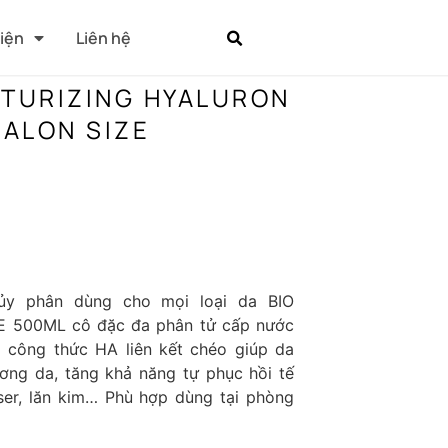
Kiện
Liên hệ
STURIZING HYALURON
ALON SIZE
hủy phân dùng cho mọi loại da BIO
500ML cô đặc đa phân tử cấp nước
p công thức HA liên kết chéo giúp da
ơng da, tăng khả năng tự phục hồi tế
aser, lăn kim… Phù hợp dùng tại phòng