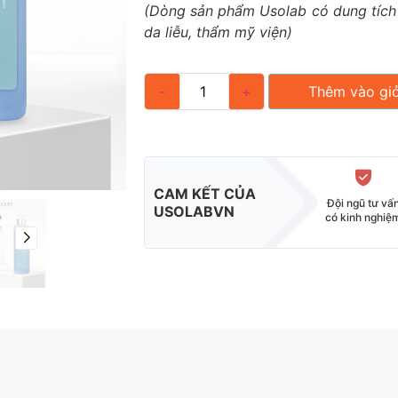
(Dòng sản phẩm Usolab có dung tích
da liễu, thẩm mỹ viện)
-
+
Thêm vào gi
CAM KẾT CỦA
Đội ngũ tư vấ
USOLABVN
có kinh nghiệ