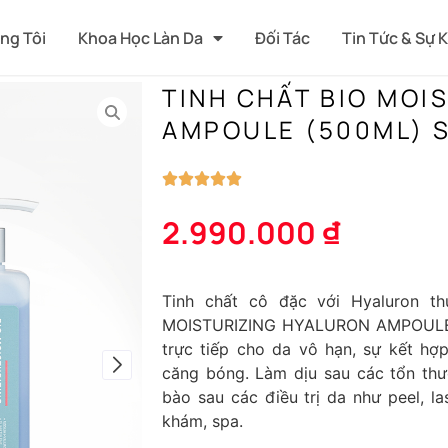
ng Tôi
Khoa Học Làn Da
Đối Tác
Tin Tức & Sự 
TINH CHẤT BIO MOI
AMPOULE (500ML) S
2.990.000
₫
Tinh chất cô đặc với Hyaluron t
MOISTURIZING HYALURON AMPOULE 
trực tiếp cho da vô hạn, sự kết hợ
căng bóng. Làm dịu sau các tổn thư
bào sau các điều trị da như peel, l
khám, spa.