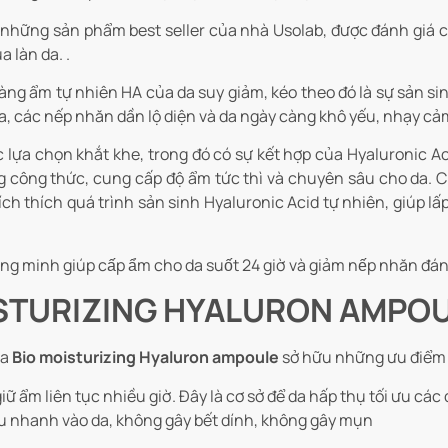
những sản phẩm best seller của nhà Usolab, được đánh giá ca
 làn da. .
màng ẩm tự nhiên HA của da suy giảm, kéo theo đó là sự sản si
ở da, các nếp nhăn dần lộ diện và da ngày càng khô yếu, nhạy c
 lựa chọn khắt khe, trong đó có sự kết hợp của Hyaluronic 
ng công thức, cung cấp độ ẩm tức thì và chuyên sâu cho da
ích thích quá trình sản sinh Hyaluronic Acid tự nhiên, giúp 
 minh giúp cấp ẩm cho da suốt 24 giờ và giảm nếp nhăn đáng
OISTURIZING HYALURON AMPO
da
Bio moisturizing Hyaluron ampoule
sở hữu những ưu điểm 
giữ ẩm liên tục nhiều giờ. Đây là cơ sở để da hấp thụ tối ưu cá
ấu nhanh vào da, không gây bết dính, không gây mụn