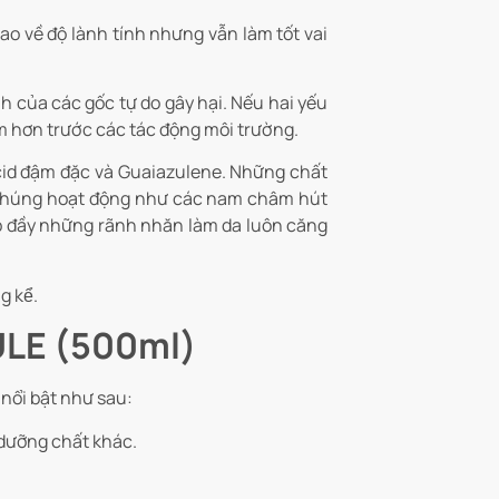
o về độ lành tính nhưng vẫn làm tốt vai
nh của các gốc tự do gây hại. Nếu hai yếu
ảm hơn trước các tác động môi trường.
Acid đậm đặc và Guaiazulene. Những chất
. Chúng hoạt động như các nam châm hút
lấp đầy những rãnh nhăn làm da luôn căng
 kể.
ULE (500ml)
nổi bật như sau:
c dưỡng chất khác.