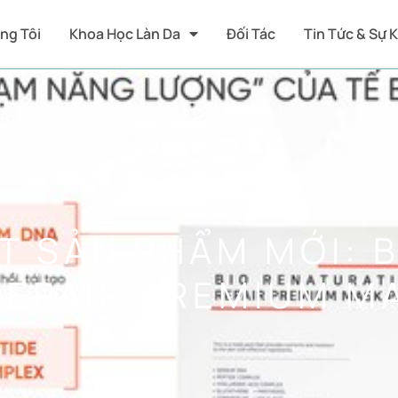
ng Tôi
Khoa Học Làn Da
Đối Tác
Tin Tức & Sự 
T SẢN PHẨM MỚI: B
REPAIR PREMIUM MA