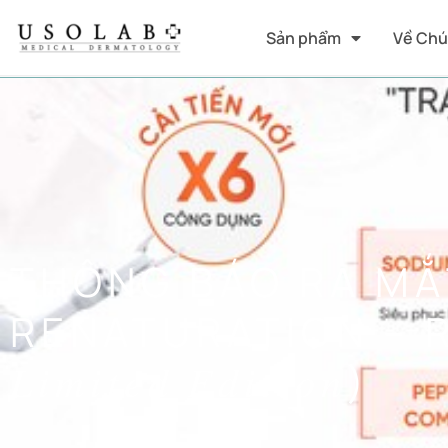
Sản phẩm
Về Chú
THÔNG BÁO RA MẮ
RENATURATION – 
𝐿𝑖𝑚𝑖𝑡𝑒𝑑 𝐸𝑑𝑖𝑡𝑖𝑜𝑛)