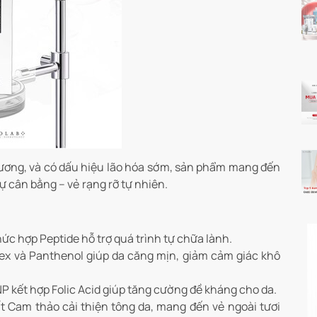
ương, và có dấu hiệu lão hóa sớm, sản phẩm mang đến
sự cân bằng – vẻ rạng rỡ tự nhiên.
c hợp Peptide hỗ trợ quá trình tự chữa lành.
lex và Panthenol giúp da căng mịn, giảm cảm giác khô
P kết hợp Folic Acid giúp tăng cường đề kháng cho da.
t Cam thảo cải thiện tông da, mang đến vẻ ngoài tươi