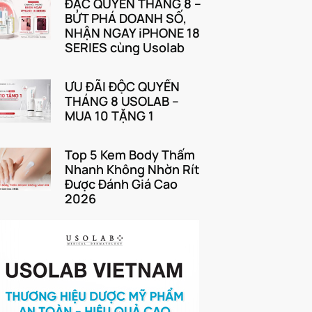
ĐẶC QUYỀN THÁNG 8 –
BỨT PHÁ DOANH SỐ,
NHẬN NGAY iPHONE 18
SERIES cùng Usolab
ƯU ĐÃI ĐỘC QUYỀN
THÁNG 8 USOLAB –
MUA 10 TẶNG 1
Top 5 Kem Body Thấm
Nhanh Không Nhờn Rít
Được Đánh Giá Cao
2026