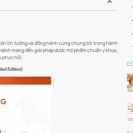
luôn tin tưởng và đồng hành cùng chúng tôi trong hành
ứ mệnh mang đến giải pháp dược mỹ phẩm chuẩn y khoa,
 phục hồi:
CÓ
𝑖𝑡𝑖𝑜𝑛)