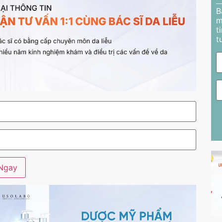
B
m
t
t