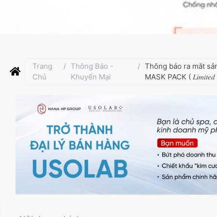
Đăng bởi
Usolab Việt Nam
Cập nhật lần cuối:
Tháng 9 12, 2
Trang
/
Thông Báo -
/
Thông báo ra mắt s
Chủ
Khuyến Mại
MASK PACK ( 𝐿𝑖𝑚𝑖𝑡𝑒𝑑 𝐸𝑑