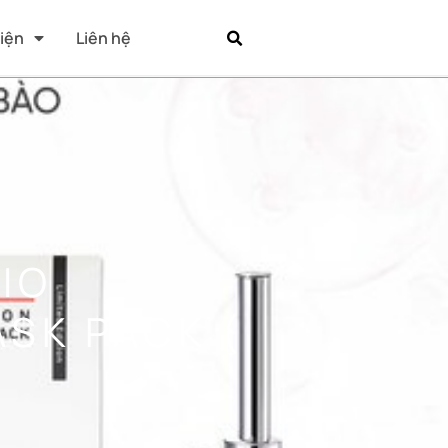
Kiện
Liên hệ
IO
SK PACK (