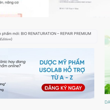
025
ản phẩm mới: BIO RENATURATION – REPAIR PREMIUM
𝑖𝑡𝑖𝑜𝑛)
D