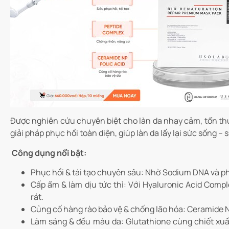
Được nghiên cứu chuyên biệt cho làn da nhạy cảm, tổn th
giải pháp phục hồi toàn diện, giúp làn da lấy lại sức sống – 
Công dụng nổi bật:
Phục hồi & tái tạo chuyên sâu: Nhờ Sodium DNA và phứ
Cấp ẩm & làm dịu tức thì: Với Hyaluronic Acid Comp
rát.
Củng cố hàng rào bảo vệ & chống lão hóa: Ceramide N
Làm sáng & đều màu da: Glutathione cùng chiết xuấ