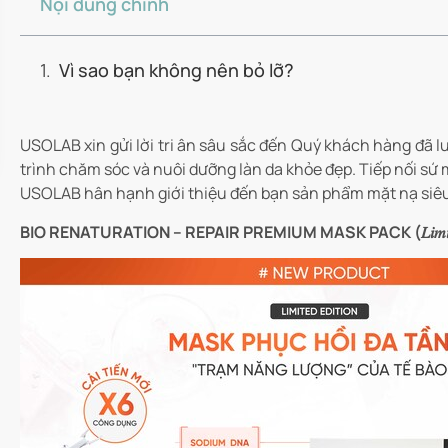
Nội dung chính
Vì sao bạn không nên bỏ lỡ?
USOLAB xin gửi lời tri ân sâu sắc đến Quý khách hàng đã 
trình chăm sóc và nuôi dưỡng làn da khỏe đẹp. Tiếp nối s
USOLAB hân hạnh giới thiệu đến bạn sản phẩm mặt nạ siêu
BIO RENATURATION – REPAIR PREMIUM MASK PACK (𝐿𝑖𝑚𝑖𝑡𝑒𝑑 𝐸