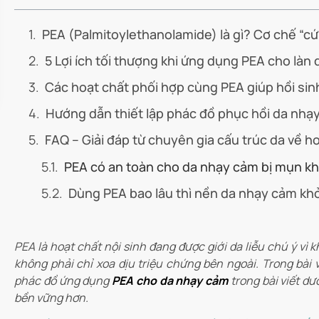
PEA (Palmitoylethanolamide) là gì? Cơ chế “cứ
5 Lợi ích tối thượng khi ứng dụng PEA cho làn
Các hoạt chất phối hợp cùng PEA giúp hồi si
Hướng dẫn thiết lập phác đồ phục hồi da nhạ
FAQ – Giải đáp từ chuyên gia cấu trúc da về h
PEA có an toàn cho da nhạy cảm bị mụn k
Dùng PEA bao lâu thì nền da nhạy cảm kh
PEA là hoạt chất nội sinh đang được giới da liễu chú ý vì 
không phải chỉ xoa dịu triệu chứng bên ngoài. Trong bài 
phác đồ ứng dụng
PEA cho da nhạy cảm
trong bài viết dư
bền vững hơn.