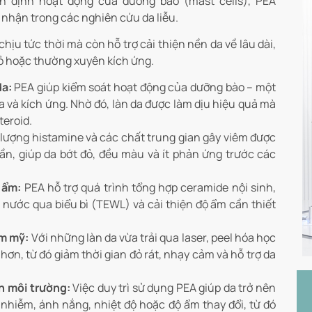
n định hoạt động của dưỡng bào (mast cells), PEA
 nhận trong các nghiên cứu da liễu.
hịu tức thời mà còn hỗ trợ cải thiện nền da về lâu dài,
đỏ hoặc thường xuyên kích ứng.
da:
PEA giúp kiểm soát hoạt động của dưỡng bào – một
 và kích ứng. Nhờ đó, làn da được làm dịu hiệu quả mà
teroid.
lượng histamine và các chất trung gian gây viêm được
ần, giúp da bớt đỏ, đều màu và ít phản ứng trước các
 ẩm:
PEA hỗ trợ quá trình tổng hợp ceramide nội sinh,
t nước qua biểu bì (TEWL) và cải thiện độ ẩm cần thiết
ẩm mỹ:
Với những làn da vừa trải qua laser, peel hóa học
hơn, từ đó giảm thời gian đỏ rát, nhạy cảm và hỗ trợ da
n môi trường:
Việc duy trì sử dụng PEA giúp da trở nên
nhiễm, ánh nắng, nhiệt độ hoặc độ ẩm thay đổi, từ đó