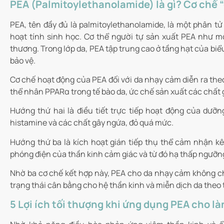
PEA (Palmitoylethanolamide) là gì? Cơ chế “
PEA, tên đầy đủ là palmitoylethanolamide, là một phân tử 
hoạt tính sinh học. Cơ thể người tự sản xuất PEA như m
thương. Trong lớp da, PEA tập trung cao ở tầng hạt của biểu
bảo vệ.
Cơ chế hoạt động của PEA đối với da nhạy cảm diễn ra the
thể nhân PPARα trong tế bào da, ức chế sản xuất các chất 
Hướng thứ hai là điều tiết trực tiếp hoạt động của dưỡn
histamine và các chất gây ngứa, đỏ quá mức.
Hướng thứ ba là kích hoạt gián tiếp thụ thể cảm nhận kê
phóng điện của thần kinh cảm giác và từ đó hạ thấp ngưỡn
Nhờ ba cơ chế kết hợp này, PEA cho da nhạy cảm không chỉ 
trạng thái cân bằng cho hệ thần kinh và miễn dịch da theo 
5 Lợi ích tối thượng khi ứng dụng PEA cho l