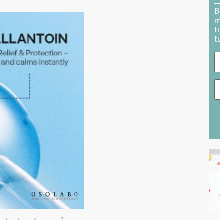
B
m
t
t