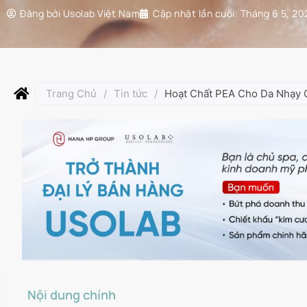
Đăng bởi
Usolab Việt Nam
Cập nhật lần cuối:
Tháng 6 5, 20
Trang Chủ
/
Tin tức
/
Hoạt Chất PEA Cho Da Nhạy 
Nội dung chính