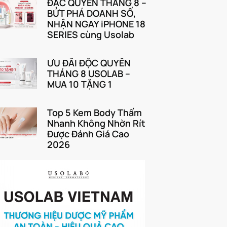
ĐẶC QUYỀN THÁNG 8 –
BỨT PHÁ DOANH SỐ,
NHẬN NGAY iPHONE 18
SERIES cùng Usolab
ƯU ĐÃI ĐỘC QUYỀN
THÁNG 8 USOLAB –
MUA 10 TẶNG 1
Top 5 Kem Body Thấm
Nhanh Không Nhờn Rít
Được Đánh Giá Cao
2026