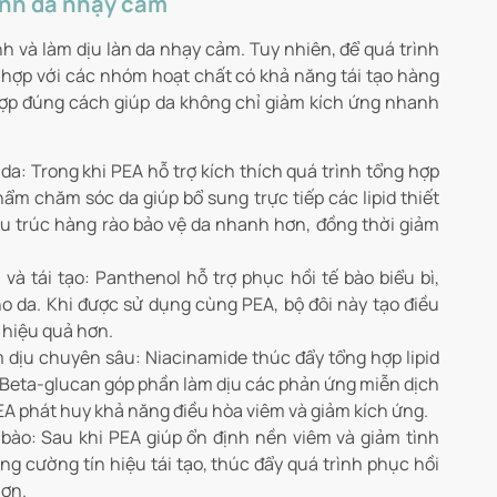
inh da nhạy cảm
nh và làm dịu làn da nhạy cảm. Tuy nhiên, để quá trình
 hợp với các nhóm hoạt chất có khả năng tái tạo hàng
 hợp đúng cách giúp da không chỉ giảm kích ứng nhanh
a: Trong khi PEA hỗ trợ kích thích quá trình tổng hợp
hẩm chăm sóc da giúp bổ sung trực tiếp các lipid thiết
ấu trúc hàng rào bảo vệ da nhanh hơn, đồng thời giảm
 tái tạo: Panthenol hỗ trợ phục hồi tế bào biểu bì,
cho da. Khi được sử dụng cùng PEA, bộ đôi này tạo điều
a hiệu quả hơn.
m dịu chuyên sâu: Niacinamide thúc đẩy tổng hợp lipid
n. Beta-glucan góp phần làm dịu các phản ứng miễn dịch
EA phát huy khả năng điều hòa viêm và giảm kích ứng.
 bào: Sau khi PEA giúp ổn định nền viêm và giảm tình
ng cường tín hiệu tái tạo, thúc đẩy quá trình phục hồi
hơn.