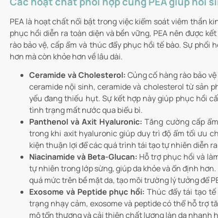
Các hoạt chất phối hợp cùng PEA giúp hồi s
PEA là hoạt chất nổi bật trong việc kiểm soát viêm thần ki
phục hồi diễn ra toàn diện và bền vững, PEA nên được kết
rào bảo vệ, cấp ẩm và thúc đẩy phục hồi tế bào. Sự phối
hơn mà còn khỏe hơn về lâu dài.
Ceramide và Cholesterol:
Củng cố hàng rào bảo vệ d
ceramide nội sinh, ceramide và cholesterol từ sản p
yếu đang thiếu hụt. Sự kết hợp này giúp phục hồi c
tình trạng mất nước qua biểu bì.
Panthenol và Axit Hyaluronic:
Tăng cường cấp ẩm và
trong khi axit hyaluronic giúp duy trì độ ẩm tối ưu 
kiện thuận lợi để các quá trình tái tạo tự nhiên diễn r
Niacinamide và Beta-Glucan:
Hỗ trợ phục hồi và là
tự nhiên trong lớp sừng, giúp da khỏe và ổn định hơ
quá mức trên bề mặt da, tạo môi trường lý tưởng để P
Exosome và Peptide phục hồi:
Thúc đẩy tái tạo tế
trạng nhạy cảm, exosome và peptide có thể hỗ trợ tă
mô tổn thương và cải thiện chất lượng làn da nhanh 