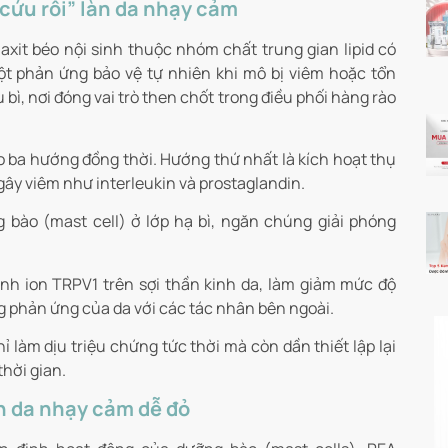
cứu rỗi” làn da nhạy cảm
axit béo nội sinh thuộc nhóm chất trung gian lipid có
ột phản ứng bảo vệ tự nhiên khi mô bị viêm hoặc tổn
 bì, nơi đóng vai trò then chốt trong điều phối hàng rào
o ba hướng đồng thời. Hướng thứ nhất là kích hoạt thụ
gây viêm như interleukin và prostaglandin.
g bào (mast cell) ở lớp hạ bì, ngăn chúng giải phóng
nh ion TRPV1 trên sợi thần kinh da, làm giảm mức độ
g phản ứng của da với các tác nhân bên ngoài.
làm dịu triệu chứng tức thời mà còn dần thiết lập lại
thời gian.
àn da nhạy cảm dễ đỏ