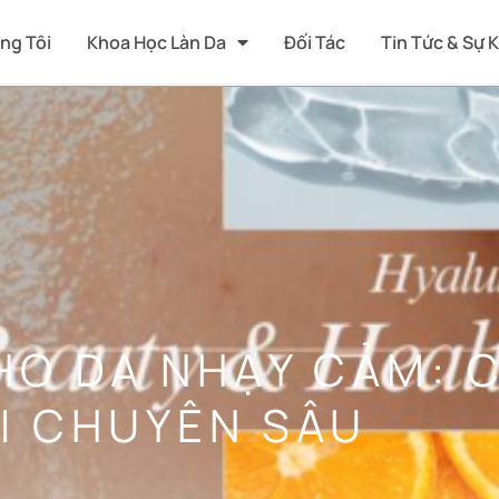
ng Tôi
Khoa Học Làn Da
Đối Tác
Tin Tức & Sự 
HO DA NHẠY CẢM: 
I CHUYÊN SÂU