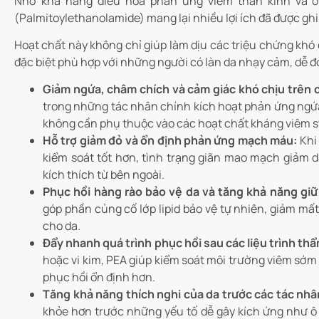
Nhờ khả năng điều hòa phản ứng viêm thần kinh và ổ
(Palmitoylethanolamide) mang lại nhiều lợi ích đã được ghi
Hoạt chất này không chỉ giúp làm dịu các triệu chứng khó c
đặc biệt phù hợp với những người có làn da nhạy cảm, dễ 
Giảm ngứa, châm chích và cảm giác khó chịu trên 
trong những tác nhân chính kích hoạt phản ứng ngứa
không cần phụ thuộc vào các hoạt chất kháng viêm s
Hỗ trợ giảm đỏ và ổn định phản ứng mạch máu:
Khi 
kiểm soát tốt hơn, tình trạng giãn mao mạch giảm d
kích thích từ bên ngoài.
Phục hồi hàng rào bảo vệ da và tăng khả năng giữ
góp phần củng cố lớp lipid bảo vệ tự nhiên, giảm mấ
cho da.
Đẩy nhanh quá trình phục hồi sau các liệu trình th
hoặc vi kim, PEA giúp kiểm soát môi trường viêm sớm 
phục hồi ổn định hơn.
Tăng khả năng thích nghi của da trước các tác nhâ
khỏe hơn trước những yếu tố dễ gây kích ứng như ô 