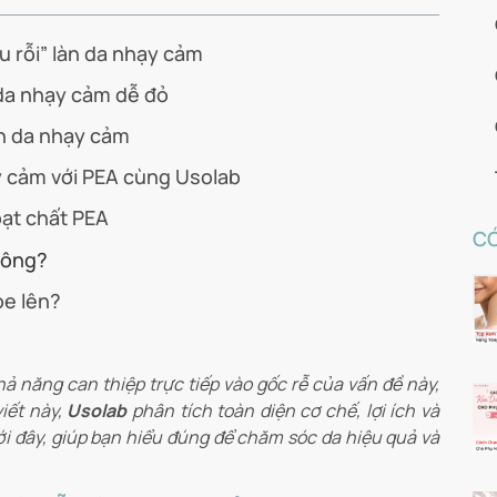
u rỗi” làn da nhạy cảm
 da nhạy cảm dễ đỏ
nh da nhạy cảm
y cảm với PEA cùng Usolab
oạt chất PEA
CÓ
hông?
ỏe lên?
khả năng can thiệp trực tiếp vào gốc rễ của vấn đề này,
viết này,
Usolab
phân tích toàn diện cơ chế, lợi ích và
ới đây, giúp bạn hiểu đúng để chăm sóc da hiệu quả và