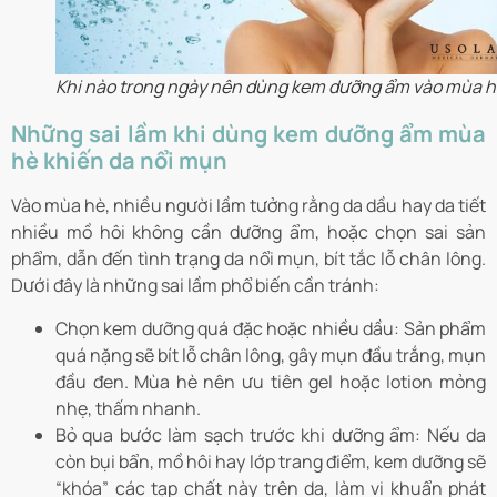
Khi nào trong ngày nên dùng kem dưỡng ẩm vào mùa 
Những sai lầm khi dùng kem dưỡng ẩm mùa
hè khiến da nổi mụn
Vào mùa hè, nhiều người lầm tưởng rằng da dầu hay da tiết
nhiều mồ hôi không cần dưỡng ẩm, hoặc chọn sai sản
phẩm, dẫn đến tình trạng da nổi mụn, bít tắc lỗ chân lông.
Dưới đây là những sai lầm phổ biến cần tránh:
Chọn kem dưỡng quá đặc hoặc nhiều dầu: Sản phẩm
quá nặng sẽ bít lỗ chân lông, gây mụn đầu trắng, mụn
đầu đen. Mùa hè nên ưu tiên gel hoặc lotion mỏng
nhẹ, thấm nhanh.
Bỏ qua bước làm sạch trước khi dưỡng ẩm: Nếu da
còn bụi bẩn, mồ hôi hay lớp trang điểm, kem dưỡng sẽ
“khóa” các tạp chất này trên da, làm vi khuẩn phát