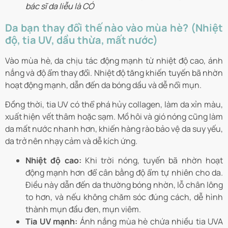
bác sĩ da liễu là CÓ
Da bạn thay đổi thế nào vào mùa hè? (Nhiệt
độ, tia UV, dầu thừa, mất nước)
Vào mùa hè, da chịu tác động mạnh từ nhiệt độ cao, ánh
nắng và độ ẩm thay đổi. Nhiệt độ tăng khiến tuyến bã nhờn
hoạt động mạnh, dẫn đến da bóng dầu và dễ nổi mụn.
Đồng thời, tia UV có thể phá hủy collagen, làm da xỉn màu,
xuất hiện vết thâm hoặc sạm. Mồ hôi và gió nóng cũng làm
da mất nước nhanh hơn, khiến hàng rào bảo vệ da suy yếu,
da trở nên nhạy cảm và dễ kích ứng.
Nhiệt độ cao:
Khi trời nóng, tuyến bã nhờn hoạt
động mạnh hơn để cân bằng độ ẩm tự nhiên cho da.
Điều này dẫn đến da thường bóng nhờn, lỗ chân lông
to hơn, và nếu không chăm sóc đúng cách, dễ hình
thành mụn đầu đen, mụn viêm.
Tia UV mạnh:
Ánh nắng mùa hè chứa nhiều tia UVA