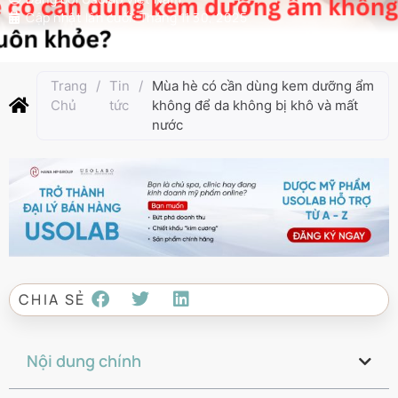
Cập nhật lần cuối:
Tháng 11 30, 2025
Trang
/
Tin
/
Mùa hè có cần dùng kem dưỡng ẩm
Chủ
tức
không để da không bị khô và mất
nước
CHIA SẺ
Nội dung chính