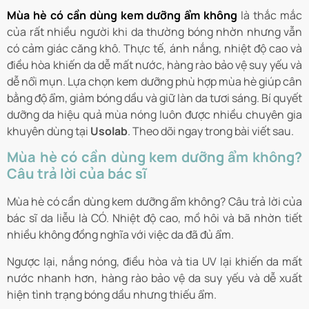
Mùa hè có cần dùng kem dưỡng ẩm không
là thắc mắc
của rất nhiều người khi da thường bóng nhờn nhưng vẫn
có cảm giác căng khô. Thực tế, ánh nắng, nhiệt độ cao và
điều hòa khiến da dễ mất nước, hàng rào bảo vệ suy yếu và
dễ nổi mụn. Lựa chọn kem dưỡng phù hợp mùa hè giúp cân
bằng độ ẩm, giảm bóng dầu và giữ làn da tươi sáng. Bí quyết
dưỡng da hiệu quả mùa nóng luôn được nhiều chuyên gia
khuyên dùng tại
Usolab
. Theo dõi ngay trong bài viết sau.
Mùa hè có cần dùng kem dưỡng ẩm không?
Câu trả lời của bác sĩ
Mùa hè có cần dùng kem dưỡng ẩm không? Câu trả lời của
bác sĩ da liễu là CÓ. Nhiệt độ cao, mồ hôi và bã nhờn tiết
nhiều không đồng nghĩa với việc da đã đủ ẩm.
Ngược lại, nắng nóng, điều hòa và tia UV lại khiến da mất
nước nhanh hơn, hàng rào bảo vệ da suy yếu và dễ xuất
hiện tình trạng bóng dầu nhưng thiếu ẩm.