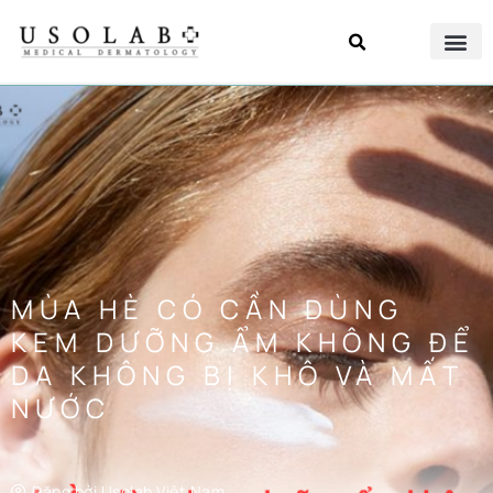
MÙA HÈ CÓ CẦN DÙNG
KEM DƯỠNG ẨM KHÔNG ĐỂ
DA KHÔNG BỊ KHÔ VÀ MẤT
NƯỚC
Đăng bởi
Usolab Việt Nam