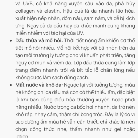
và UVB, có khả năng xuyên sâu vào da, phá hủy
collagen và elastin. Hậu quả là da nhanh lão hóa,
xuất hiện nếp nhăn, đốm nâu, sạm nám, và dễ bị kích
ứng. Ngay cả da dầu hay da khỏe mạnh cũng không
miễn nhiễm với tác hại của UV.
Dầu thừa và mồ hôi:
Thời tiết nóng ẩm khiến cơ thể
tiết mồ hôi nhiều. Mồ hôi kết hợp với bã nhờn trên da
tạo môi trường lý tưởng cho vi khuẩn phát triển, tăng
nguy cơ mụn và viêm da. Lớp dầu thừa cũng làm lớp
trang điểm nhanh trôi và bít tắc lỗ chân lông nếu
không được làm sạch đúng cách.
Mất nước và khô da:
Ngược lại với tưởng tượng, mùa
hè không chỉ da dầu mà còn có thể thiếu ẩm, đặc biệt
là khi bạn dùng điều hòa thường xuyên hoặc phơi
nắng nhiều. Nước trong da bốc hơi nhanh, da trở nên
khô ráp, nhạy cảm, thậm chí bong tróc. Đây là lý do vì
sao dưỡng ẩm mùa hè vẫn cần thiết, chỉ khác là nên
chọn công thức nhẹ, thấm nhanh như gel hoặc
lotion.