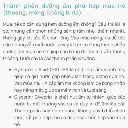
Thành phần dưỡng ẩm phù hợp mùa hè
(thoáng, mỏng, không bí da)
Mùa hè có cần dùng kem dưỡng ẩm không? Câu trả lời là
có, nhưng cần chọn những sản phẩm nhẹ, thấm nhanh,
không gây bít tắc lỗ chân lông. Vào mùa nóng, da dễ tiết
dầu nhưng vẫn mất nước, vì vậy lựa chọn đúng thành phần
dưỡng ẩm mùa hè sẽ giúp cân bằng độ ẩm mà vẫn thông
thoáng. Dưới đây là các thành phần lý tưởng:
Hyaluronic Acid (HA): HA là chất hút ẩm mạnh mẽ,
giúp da giữ nước gấp nhiều lần trọng lượng của nó.
Vào mùa hè, HA cấp ẩm mà không làm da bóng nhờn
hay nặng mặt, giúp da mềm mịn và tươi sáng.
Glycerin: Glycerin là chất hút ẩm tự nhiên, giúp kéo
nước từ môi trường vào da và duy trì độ ẩm lâu dài.
Thành phần này nhẹ nhàng, không gây bít lỗ chân
lông, rất phù hợp cho da dầu hoặc hỗn hợp vào mùa
hè.