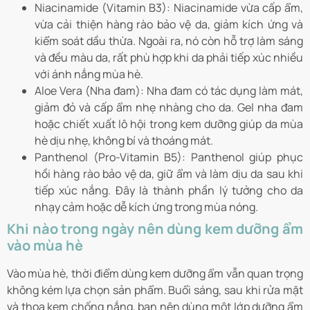
Niacinamide (Vitamin B3): Niacinamide vừa cấp ẩm,
vừa cải thiện hàng rào bảo vệ da, giảm kích ứng và
kiểm soát dầu thừa. Ngoài ra, nó còn hỗ trợ làm sáng
và đều màu da, rất phù hợp khi da phải tiếp xúc nhiều
với ánh nắng mùa hè.
Aloe Vera (Nha đam): Nha đam có tác dụng làm mát,
giảm đỏ và cấp ẩm nhẹ nhàng cho da. Gel nha đam
hoặc chiết xuất lô hội trong kem dưỡng giúp da mùa
hè dịu nhẹ, không bí và thoáng mát.
Panthenol (Pro-Vitamin B5): Panthenol giúp phục
hồi hàng rào bảo vệ da, giữ ẩm và làm dịu da sau khi
tiếp xúc nắng. Đây là thành phần lý tưởng cho da
nhạy cảm hoặc dễ kích ứng trong mùa nóng.
Khi nào trong ngày nên dùng kem dưỡng ẩm
vào mùa hè
Vào mùa hè, thời điểm dùng kem dưỡng ẩm vẫn quan trọng
không kém lựa chọn sản phẩm. Buổi sáng, sau khi rửa mặt
và thoa kem chống nắng, bạn nên dùng một lớp dưỡng ẩm