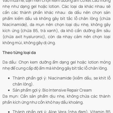
Vào mùa hè, bạn nên chọn kem dưỡng ẩm có kết cấu mỏng
nhẹ như dạng gel hoặc lotion. Các loại da khác nhau sẽ
cần các thành phần khác nhau: da dầu nên chọn sản
phẩm kiềm dầu và không gây bít tắc lỗ chân lông (chứa
Niacinamide), da mụn nên chọn loại dịu nhẹ, không gây
kích ứng (chứa B5, trà xanh), da khô cần dưỡng ẩm sâu
(chứa axit hyaluronic), còn da nhạy cảm nên chọn loại
không mùi, không gây dị ứng.
Theo từng loại da
Da dầu: Chọn kem dưỡng ẩm dạng gel hoặc lotion mỏng
nhẹ để cung cấp độ ẩm mà không gây bít tắc lỗ chân lông.
Thành phần gợi ý: Niacinamide (kiềm dầu, se khít lỗ
chân lông).
Sản phẩm gợi ý: Bio Intensive Repair Cream
Da mụn: Cần sản phẩm dịu nhẹ, không chứa các thành
phần kích ứng như cồn khô hay dầu khoáng.
Thành phần gợi ý: Aloe Vera (nha đam), Vitamin B5