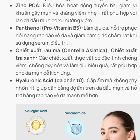
Zinc PCA:
Điều hòa hoạt động tuyến bã, giảm vi
khuẩn gây mụn và kháng viêm nhẹ – rất phù hợp với
làn da dầu mụn có xu hướng viêm.
Panthenol (Pro-Vitamin B5):
Làm dịu da, hỗ trợ phục
hồi hàng rào bảo vệ da và giảm cảm giác châm rát khi
sử dụng serum điều trị.
Chiết xuất rau má (Centella Asiatica), Chiết xuất
trà xanh:
Các chiết xuất thực vật có đặc tính chống
viêm, chống oxy hóa và làm dịu hiệu quả, rất phù hợp
cho da mụn dễ kích ứng.
Hyaluronic Acid (đa phân tử):
Cấp ẩm mà không gây
nhờn rít, giúp cân bằng độ ẩm trên da dầu mụn và hỗ
trợ hàng rào bảo vệ da mạnh mẽ hơn.