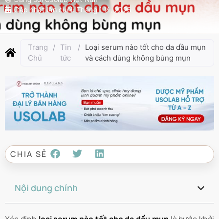
Cập nhật lần cuối:
Tháng 1 14, 2026
Trang
/
Tin
/
Loại serum nào tốt cho da dầu mụn
Chủ
tức
và cách dùng không bùng mụn
CHIA SẺ
Nội dung chính