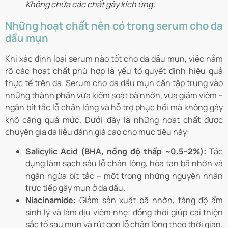
Không chứa các chất gây kích ứng:
Những hoạt chất nên có trong serum cho da
dầu mụn
Khi xác định loại serum nào tốt cho da dầu mụn, việc nắm
rõ các hoạt chất phù hợp là yếu tố quyết định hiệu quả
thực tế trên da. Serum cho da dầu mụn cần tập trung vào
những thành phần vừa kiểm soát bã nhờn, vừa giảm viêm –
ngăn bít tắc lỗ chân lông và hỗ trợ phục hồi mà không gây
khô căng quá mức. Dưới đây là những hoạt chất được
chuyên gia da liễu đánh giá cao cho mục tiêu này:
Salicylic Acid (BHA, nồng độ thấp ~0.5–2%):
Tác
dụng làm sạch sâu lỗ chân lông, hòa tan bã nhờn và
ngăn ngừa bít tắc – một trong những nguyên nhân
trực tiếp gây mụn ở da dầu.
Niacinamide:
Giảm sản xuất bã nhờn, tăng độ ẩm
sinh lý và làm dịu viêm nhẹ; đồng thời giúp cải thiện
sắc tố sau mụn và rút gọn lỗ chân lông theo thời gian.