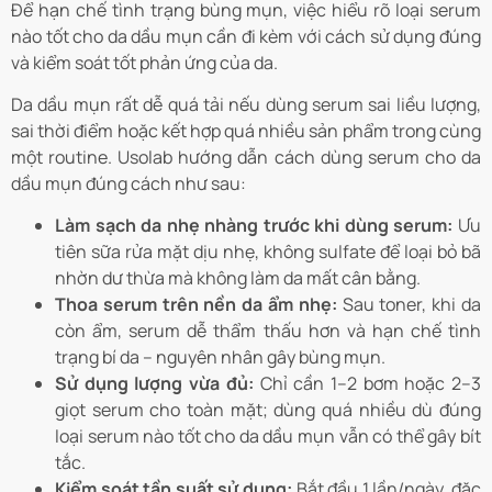
Để hạn chế tình trạng bùng mụn, việc hiểu rõ loại serum
nào tốt cho da dầu mụn cần đi kèm với cách sử dụng đúng
và kiểm soát tốt phản ứng của da.
Da dầu mụn rất dễ quá tải nếu dùng serum sai liều lượng,
sai thời điểm hoặc kết hợp quá nhiều sản phẩm trong cùng
một routine. Usolab hướng dẫn cách dùng serum cho da
dầu mụn đúng cách như sau:
Làm sạch da nhẹ nhàng trước khi dùng serum:
Ưu
tiên sữa rửa mặt dịu nhẹ, không sulfate để loại bỏ bã
nhờn dư thừa mà không làm da mất cân bằng.
Thoa serum trên nền da ẩm nhẹ:
Sau toner, khi da
còn ẩm, serum dễ thẩm thấu hơn và hạn chế tình
trạng bí da – nguyên nhân gây bùng mụn.
Sử dụng lượng vừa đủ:
Chỉ cần 1–2 bơm hoặc 2–3
giọt serum cho toàn mặt; dùng quá nhiều dù đúng
loại serum nào tốt cho da dầu mụn vẫn có thể gây bít
tắc.
Kiểm soát tần suất sử dụng:
Bắt đầu 1 lần/ngày, đặc