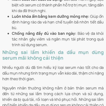
biệt với serum có thành phần hỗ trợ trị mụn; tăng dần
khi da đã thích nghi.
Luôn khóa ẩm bằng kem dưỡng mỏng nhẹ:
Giúp ổn
định hàng rào da và hạn chế tuyến bã nhờn tiết dầu
bù.
Chống nắng đầy đủ vào ban ngày:
Bảo vệ da khỏi
tác nhân gây viêm và ngăn mụn tái phát trong quá
trình sử dụng serum.
Những sai lầm khiến da dầu mụn dùng
serum mãi không cải thiện
Nhiều người dù đã tìm hiểu kỹ loại serum nào tốt cho da
dầu mụn nhưng tình trạng mụn vẫn kéo dài, thậm chí nặng
hơn theo thời gian.
Nguyên nhân thường không nằm ở bản thân serum mà
đến từ những sai lầm trong cách lựa chọn và sử dụng,
khiến da bị quá tải, rối loạn và khó phục hồi. Những sai lầm
phổ biến khiến da dầu mụn dùng serum không cải thiện có