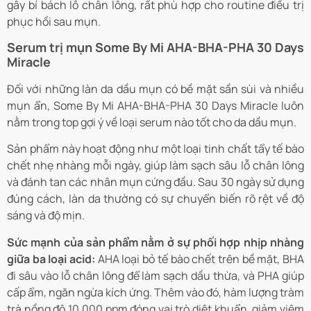
gây bí bách lỗ chân lông, rất phù hợp cho routine điều trị
phục hồi sau mụn.
Serum trị mụn Some By Mi AHA-BHA-PHA 30 Days
Miracle
Đối với những làn da dầu mụn có bề mặt sần sùi và nhiều
mụn ẩn, Some By Mi AHA-BHA-PHA 30 Days Miracle luôn
nằm trong top gợi ý về loại serum nào tốt cho da dầu mụn.
Sản phẩm này hoạt động như một loại tinh chất tẩy tế bào
chết nhẹ nhàng mỗi ngày, giúp làm sạch sâu lỗ chân lông
và đánh tan các nhân mụn cứng đầu. Sau 30 ngày sử dụng
đúng cách, làn da thường có sự chuyển biến rõ rệt về độ
sáng và độ mịn.
Sức mạnh của sản phẩm nằm ở sự phối hợp nhịp nhàng
giữa ba loại acid:
AHA loại bỏ tế bào chết trên bề mặt, BHA
đi sâu vào lỗ chân lông để làm sạch dầu thừa, và PHA giúp
cấp ẩm, ngăn ngừa kích ứng. Thêm vào đó, hàm lượng tràm
trà nồng độ 10.000 ppm đóng vai trò diệt khuẩn, giảm viêm