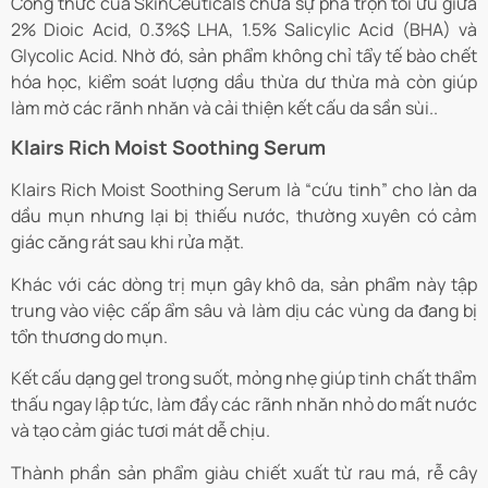
Công thức của SkinCeuticals chứa sự pha trộn tối ưu giữa
2% Dioic Acid, 0.3%$ LHA, 1.5% Salicylic Acid (BHA) và
Glycolic Acid. Nhờ đó, sản phẩm không chỉ tẩy tế bào chết
hóa học, kiểm soát lượng dầu thừa dư thừa mà còn giúp
làm mờ các rãnh nhăn và cải thiện kết cấu da sần sùi..
Klairs Rich Moist Soothing Serum
Klairs Rich Moist Soothing Serum là “cứu tinh” cho làn da
dầu mụn nhưng lại bị thiếu nước, thường xuyên có cảm
giác căng rát sau khi rửa mặt.
Khác với các dòng trị mụn gây khô da, sản phẩm này tập
trung vào việc cấp ẩm sâu và làm dịu các vùng da đang bị
tổn thương do mụn.
Kết cấu dạng gel trong suốt, mỏng nhẹ giúp tinh chất thẩm
thấu ngay lập tức, làm đầy các rãnh nhăn nhỏ do mất nước
và tạo cảm giác tươi mát dễ chịu.
Thành phần sản phẩm giàu chiết xuất từ rau má, rễ cây