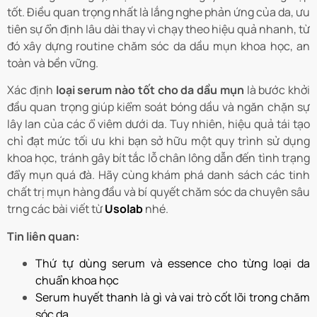
tốt. Điều quan trọng nhất là lắng nghe phản ứng của da, ưu
tiên sự ổn định lâu dài thay vì chạy theo hiệu quả nhanh, từ
đó xây dựng routine chăm sóc da dầu mụn khoa học, an
toàn và bền vững.
Xác định
loại serum nào tốt cho da dầu mụn
là bước khởi
đầu quan trọng giúp kiểm soát bóng dầu và ngăn chặn sự
lây lan của các ổ viêm dưới da. Tuy nhiên, hiệu quả tái tạo
chỉ đạt mức tối ưu khi bạn sở hữu một quy trình sử dụng
khoa học, tránh gây bít tắc lỗ chân lông dẫn đến tình trạng
đẩy mụn quá đà. Hãy cùng khám phá danh sách các tinh
chất trị mụn hàng đầu và bí quyết chăm sóc da chuyên sâu
trng các bài viết từ
Usolab
nhé.
Tin liên quan:
Thứ tự dùng serum và essence cho từng loại da
chuẩn khoa học
Serum huyết thanh là gì và vai trò cốt lõi trong chăm
sóc da