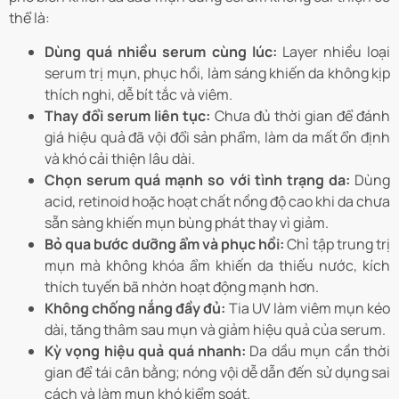
thể là:
Dùng quá nhiều serum cùng lúc:
Layer nhiều loại
serum trị mụn, phục hồi, làm sáng khiến da không kịp
thích nghi, dễ bít tắc và viêm.
Thay đổi serum liên tục:
Chưa đủ thời gian để đánh
giá hiệu quả đã vội đổi sản phẩm, làm da mất ổn định
và khó cải thiện lâu dài.
Chọn serum quá mạnh so với tình trạng da:
Dùng
acid, retinoid hoặc hoạt chất nồng độ cao khi da chưa
sẵn sàng khiến mụn bùng phát thay vì giảm.
Bỏ qua bước dưỡng ẩm và phục hồi:
Chỉ tập trung trị
mụn mà không khóa ẩm khiến da thiếu nước, kích
thích tuyến bã nhờn hoạt động mạnh hơn.
Không chống nắng đầy đủ:
Tia UV làm viêm mụn kéo
dài, tăng thâm sau mụn và giảm hiệu quả của serum.
Kỳ vọng hiệu quả quá nhanh:
Da dầu mụn cần thời
gian để tái cân bằng; nóng vội dễ dẫn đến sử dụng sai
cách và làm mụn khó kiểm soát.