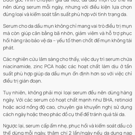
nên dùng serum mỗi ngày, nhưng với điều kiện lựa chọn
đúng loại và kiểm soát tần suất phù hợp với tình trạng da.
Serum cho da dầu mụn không chỉ mang vai trò điều trị mụn
mà còn giúp cân bằng bã nhờn, giảm viêm và hỗ trợ phục
hồi hàng rào bảo vệ da – yếu tố then chốt để mụn không tái
phát.
Các nghiên cứu lâm sàng cho thấy, việc duy trì serum chứa
niacinamide, zinc PCA hoặc các hoạt chất làm dịu ở tần
suất phù hợp giúp da dầu mụn ổn định hơn so với việc chỉ
điều trị gián đoạn.
Tuy nhiên, không phải mọi loại serum đều nên dùng hàng
ngày. Với các serum có hoạt chất mạnh như BHA, retinoid
hoặc acid nồng độ cao, chuyên gia khuyến nghị sử dụng
cách ngày hoặc theo phác đồ cụ thể để tránh quá tải da.
Ngược lại, serum cấp ẩm nhẹ, phục hồi và kiểm soát dầu có
thể dùng mỗi ngày, thậm chí 2 lần/ngày nếu da dung nạp