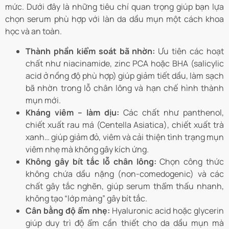
mức. Dưới đây là những tiêu chí quan trọng giúp bạn lựa
chọn serum phù hợp với làn da dầu mụn một cách khoa
học và an toàn.
Thành phần kiểm soát bã nhờn:
Ưu tiên các hoạt
chất như niacinamide, zinc PCA hoặc BHA (salicylic
acid ở nồng độ phù hợp) giúp giảm tiết dầu, làm sạch
bã nhờn trong lỗ chân lông và hạn chế hình thành
mụn mới.
Kháng viêm – làm dịu:
Các chất như panthenol,
chiết xuất rau má (Centella Asiatica), chiết xuất trà
xanh… giúp giảm đỏ, viêm và cải thiện tình trạng mụn
viêm nhẹ mà không gây kích ứng.
Không gây bít tắc lỗ chân lông:
Chọn công thức
không chứa dầu nặng (non-comedogenic) và các
chất gây tắc nghẽn, giúp serum thẩm thấu nhanh,
không tạo “lớp màng” gây bít tắc.
Cân bằng độ ẩm nhẹ:
Hyaluronic acid hoặc glycerin
giúp duy trì độ ẩm cần thiết cho da dầu mụn mà