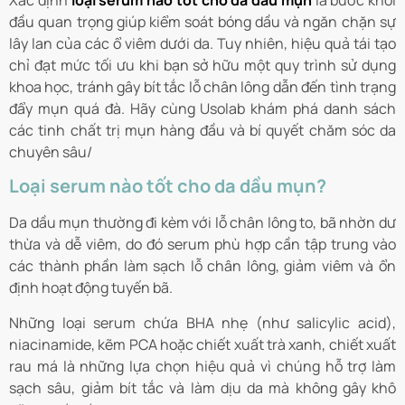
Xác định
loại serum nào tốt cho da dầu mụn
là bước khởi
đầu quan trọng giúp kiểm soát bóng dầu và ngăn chặn sự
lây lan của các ổ viêm dưới da. Tuy nhiên, hiệu quả tái tạo
chỉ đạt mức tối ưu khi bạn sở hữu một quy trình sử dụng
khoa học, tránh gây bít tắc lỗ chân lông dẫn đến tình trạng
đẩy mụn quá đà. Hãy cùng Usolab khám phá danh sách
các tinh chất trị mụn hàng đầu và bí quyết chăm sóc da
chuyên sâu/
Loại serum nào tốt cho da dầu mụn?
Da dầu mụn thường đi kèm với lỗ chân lông to, bã nhờn dư
thừa và dễ viêm, do đó serum phù hợp cần tập trung vào
các thành phần làm sạch lỗ chân lông, giảm viêm và ổn
định hoạt động tuyến bã.
Những loại serum chứa BHA nhẹ (như salicylic acid),
niacinamide, kẽm PCA hoặc chiết xuất trà xanh, chiết xuất
rau má là những lựa chọn hiệu quả vì chúng hỗ trợ làm
sạch sâu, giảm bít tắc và làm dịu da mà không gây khô