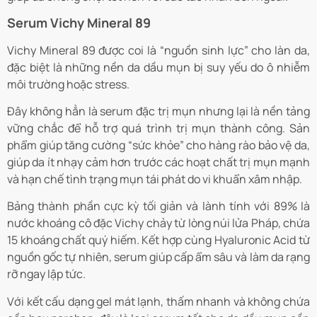
Serum Vichy Mineral 89
Vichy Mineral 89 được coi là “nguồn sinh lực” cho làn da,
đặc biệt là những nền da dầu mụn bị suy yếu do ô nhiễm
môi trường hoặc stress.
Đây không hẳn là serum đặc trị mụn nhưng lại là nền tảng
vững chắc để hỗ trợ quá trình trị mụn thành công. Sản
phẩm giúp tăng cường “sức khỏe” cho hàng rào bảo vệ da,
giúp da ít nhạy cảm hơn trước các hoạt chất trị mụn mạnh
và hạn chế tình trạng mụn tái phát do vi khuẩn xâm nhập.
Bảng thành phần cực kỳ tối giản và lành tính với 89% là
nước khoáng cô đặc Vichy chảy từ lòng núi lửa Pháp, chứa
15 khoáng chất quý hiếm. Kết hợp cùng Hyaluronic Acid từ
nguồn gốc tự nhiên, serum giúp cấp ẩm sâu và làm da rạng
rỡ ngay lập tức.
Với kết cấu dạng gel mát lạnh, thấm nhanh và không chứa