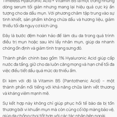
Timeless Hyaluronic Acid + Vitamin B5 là một trong những
dòng serum tối giản nhưng mang lại hiệu quả cực kỳ ấn
tượng cho da dầu mụn. Với phương châm tập trung vào sự
tinh khiết, sản phẩm không chứa dầu và hương liệu, giảm
thiểu tối đa nguy cơ kích ứng.
Đây là bước đệm hoàn hảo để làm dịu da trong quá trình
điều trị mụn hoặc sau khi lấy nhân mụn, giúp da nhanh
chóng ổn định và giảm tình trạng sưng đỏ.
Thành phần chính bao gồm 1% Hyaluronic Acid giúp cấp
nước đa tầng, giữ cho da luôn căng mọng và hạn chế tối đa
việc điều tiết dầu quá mức do thiếu ẩm.
Đi kèm với đó là Vitamin B5 (Pantothenic Acid) – một
thành phần nổi tiếng với khả năng chữa lành vết thương
và kháng viêm mạnh mẽ.
Sự kết hợp này không chỉ giúp phục hồi tế bào da bị tổn
thương bởi vi khuẩn mụn mà còn củng cố lớp màng bảo vệ,
giúp da chống chọi tốt hơn với các tác nhân bên ngoài.