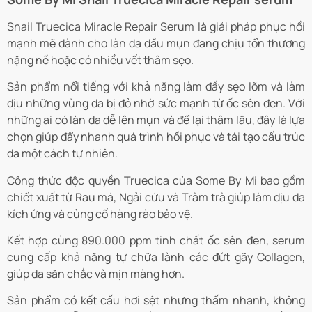
Snail Truecica Miracle Repair Serum là giải pháp phục hồi
mạnh mẽ dành cho làn da dầu mụn đang chịu tổn thương
nặng nề hoặc có nhiều vết thâm sẹo.
Sản phẩm nổi tiếng với khả năng làm đầy sẹo lõm và làm
dịu những vùng da bị đỏ nhờ sức mạnh từ ốc sên đen. Với
những ai có làn da dễ lên mụn và để lại thâm lâu, đây là lựa
chọn giúp đẩy nhanh quá trình hồi phục và tái tạo cấu trúc
da một cách tự nhiên.
Công thức độc quyền Truecica của Some By Mi bao gồm
chiết xuất từ Rau má, Ngải cứu và Tràm trà giúp làm dịu da
kích ứng và củng cố hàng rào bảo vệ.
Kết hợp cùng 890.000 ppm tinh chất ốc sên đen, serum
cung cấp khả năng tự chữa lành các đứt gãy Collagen,
giúp da săn chắc và mịn màng hơn.
Sản phẩm có kết cấu hơi sệt nhưng thấm nhanh, không