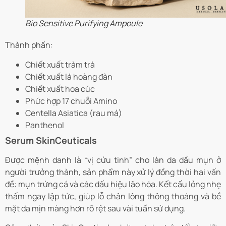
Bio Sensitive Purifying Ampoule
Thành phần:
Chiết xuất tràm trà
Chiết xuất lá hoàng đàn
Chiết xuất hoa cúc
Phức hợp 17 chuỗi Amino
Centella Asiatica (rau má)
Panthenol
Serum SkinCeuticals
Được mệnh danh là “vị cứu tinh” cho làn da dầu mụn ở
người trưởng thành, sản phẩm này xử lý đồng thời hai vấn
đề: mụn trứng cá và các dấu hiệu lão hóa. Kết cấu lỏng nhẹ
thấm ngay lập tức, giúp lỗ chân lông thông thoáng và bề
mặt da mịn màng hơn rõ rệt sau vài tuần sử dụng.