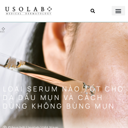
LOẠI SERUM NÀO TỐT CHO
DA DẦU MỤN VÀ CÁCH
DÙNG KHÔNG BÙNG MỤN
Đăng bởi
Usolab Việt Nam