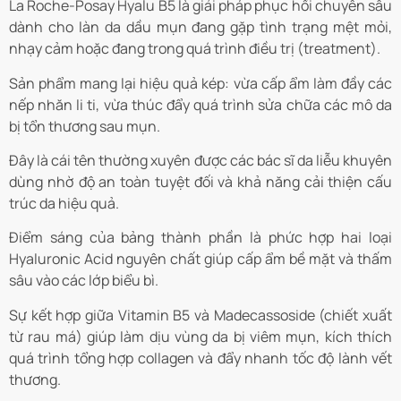
La Roche-Posay Hyalu B5 là giải pháp phục hồi chuyên sâu
dành cho làn da dầu mụn đang gặp tình trạng mệt mỏi,
nhạy cảm hoặc đang trong quá trình điều trị (treatment).
Sản phẩm mang lại hiệu quả kép: vừa cấp ẩm làm đầy các
nếp nhăn li ti, vừa thúc đẩy quá trình sửa chữa các mô da
bị tổn thương sau mụn.
Đây là cái tên thường xuyên được các bác sĩ da liễu khuyên
dùng nhờ độ an toàn tuyệt đối và khả năng cải thiện cấu
trúc da hiệu quả.
Điểm sáng của bảng thành phần là phức hợp hai loại
Hyaluronic Acid nguyên chất giúp cấp ẩm bề mặt và thấm
sâu vào các lớp biểu bì.
Sự kết hợp giữa Vitamin B5 và Madecassoside (chiết xuất
từ rau má) giúp làm dịu vùng da bị viêm mụn, kích thích
quá trình tổng hợp collagen và đẩy nhanh tốc độ lành vết
thương.