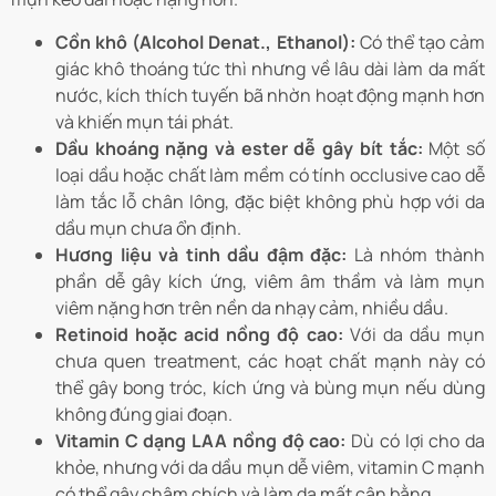
Cồn khô (Alcohol Denat., Ethanol):
Có thể tạo cảm
giác khô thoáng tức thì nhưng về lâu dài làm da mất
nước, kích thích tuyến bã nhờn hoạt động mạnh hơn
và khiến mụn tái phát.
Dầu khoáng nặng và ester dễ gây bít tắc:
Một số
loại dầu hoặc chất làm mềm có tính occlusive cao dễ
làm tắc lỗ chân lông, đặc biệt không phù hợp với da
dầu mụn chưa ổn định.
Hương liệu và tinh dầu đậm đặc:
Là nhóm thành
phần dễ gây kích ứng, viêm âm thầm và làm mụn
viêm nặng hơn trên nền da nhạy cảm, nhiều dầu.
Retinoid hoặc acid nồng độ cao:
Với da dầu mụn
chưa quen treatment, các hoạt chất mạnh này có
thể gây bong tróc, kích ứng và bùng mụn nếu dùng
không đúng giai đoạn.
Vitamin C dạng LAA nồng độ cao:
Dù có lợi cho da
khỏe, nhưng với da dầu mụn dễ viêm, vitamin C mạnh
có thể gây châm chích và làm da mất cân bằng.