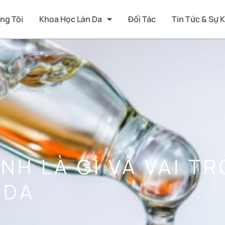
ng Tôi
Khoa Học Làn Da
Đối Tác
Tin Tức & Sự 
H LÀ GÌ VÀ VAI TR
 DA