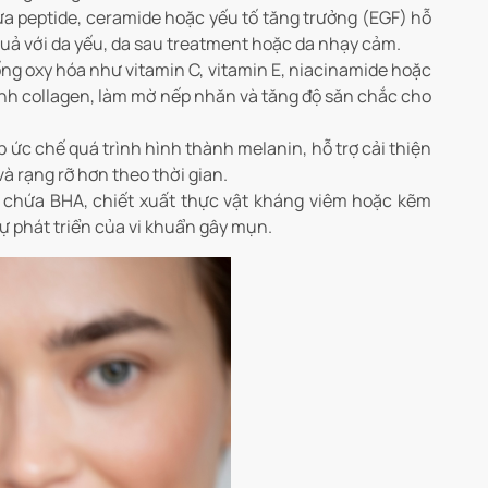
 peptide, ceramide hoặc yếu tố tăng trưởng (EGF) hỗ
ệu quả với da yếu, da sau treatment hoặc da nhạy cảm.
g oxy hóa như vitamin C, vitamin E, niacinamide hoặc
 sinh collagen, làm mờ nếp nhăn và tăng độ săn chắc cho
ức chế quá trình hình thành melanin, hỗ trợ cải thiện
à rạng rỡ hơn theo thời gian.
chứa BHA, chiết xuất thực vật kháng viêm hoặc kẽm
sự phát triển của vi khuẩn gây mụn.