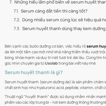
Những hiểu lầm phổ biến về serum huyết tha
Serum càng đắt tiền thì càng tốt?
Dùng nhiều serum cùng lúc sẽ hiệu quả h
Serum huyết thanh dùng thay kem dưỡng
Bên cạnh các bước dưỡng cơ bản, việc hiểu rõ
serum huyế
da lên một tầm cao mới nhờ khả năng thẩm thấu vượt trội.
bóng, khỏe mạnh và duy trì nét tươi trẻ dài lâu. Cùng tìm h
góc nhìn chuyên gia từ
Usolab
trong bài viết này nhé.
Serum huyết thanh là gì?
Serum huyết thanh (serum dưỡng da) là sản phẩm chăm só
chất sinh học như hyaluronic acid, peptide, vitamin, chất 
Thuật ngữ “huyết thanh” được sử dụng nhằm nhấn mạnh
phẩm vào các lớp trung bì – nơi kem dưỡng thông thường kh