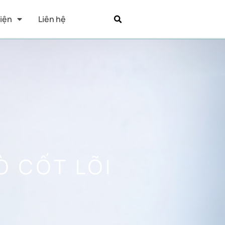
Kiện
Liên hệ
Ò CỐT LÕI