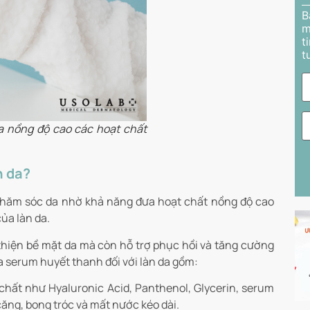
B
m
t
t
a nồng độ cao các hoạt chất
n da?
 chăm sóc da nhờ khả năng đưa hoạt chất nồng độ cao
của làn da.
thiện bề mặt da mà còn hỗ trợ phục hồi và tăng cường
a serum huyết thanh đối với làn da gồm:
hất như Hyaluronic Acid, Panthenol, Glycerin, serum
căng, bong tróc và mất nước kéo dài.