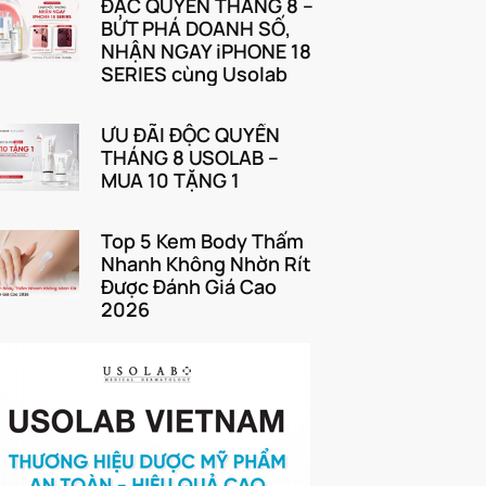
ĐẶC QUYỀN THÁNG 8 –
BỨT PHÁ DOANH SỐ,
NHẬN NGAY iPHONE 18
SERIES cùng Usolab
ƯU ĐÃI ĐỘC QUYỀN
THÁNG 8 USOLAB –
MUA 10 TẶNG 1
Top 5 Kem Body Thấm
Nhanh Không Nhờn Rít
Được Đánh Giá Cao
2026