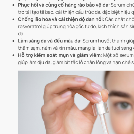
Phục hồi và củng cố hàng rào bảo vệ da:
Serum chứa
trợ tái tạo tế bào, cải thiện cấu trúc da, đặc biệt hi
Chống lão hóa và cải thiện độ đàn hồi:
Các chất chốn
resveratrol giúp trung hòa gốc tự do, kích thích sản
da.
Làm sáng da và đều màu da:
Serum huyết thanh giúp 
thâm sạm, nám và xỉn màu, mang lại làn da tươi sáng v
Hỗ trợ kiểm soát mụn và giảm viêm:
Một số serum 
giúp làm dịu da, giảm bít tắc lỗ chân lông và hạn chế 