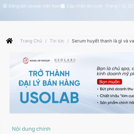
Đăng bởi
Usolab Việt Nam
Cập nhật lần cuối:
Tháng 1 12, 2
Trang Chủ
/
Tin tức
/
Serum huyết thanh là gì và va
Nội dung chính