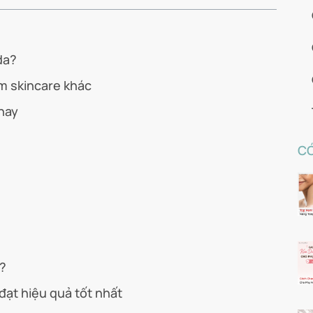
da?
m skincare khác
nay
CÓ
?
ạt hiệu quả tốt nhất