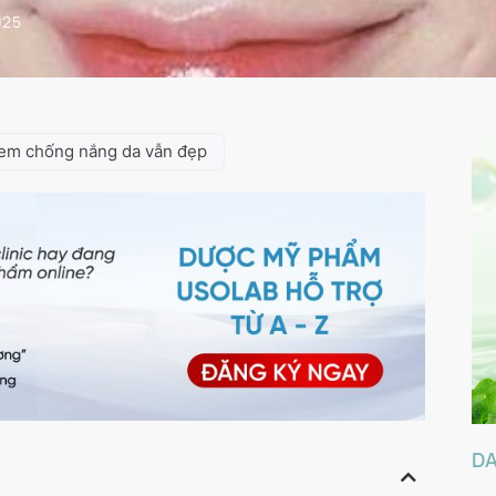
025
kem chống nắng da vẫn đẹp
D