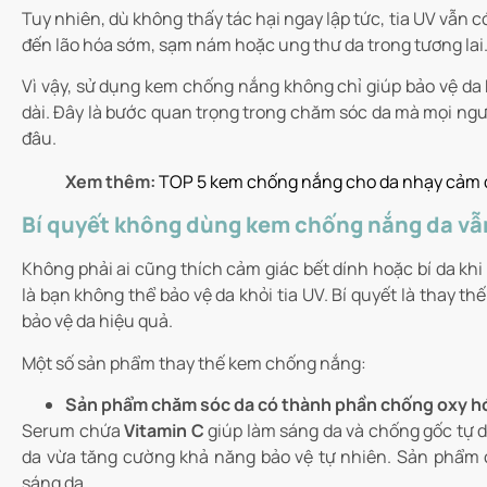
Tuy nhiên, dù không thấy tác hại ngay lập tức, tia UV vẫn 
đến lão hóa sớm, sạm nám hoặc ung thư da trong tương lai
Vì vậy, sử dụng kem chống nắng không chỉ giúp bảo vệ da 
dài. Đây là bước quan trọng trong chăm sóc da mà mọi ngườ
đâu.
Xem thêm:
TOP 5 kem chống nắng cho da nhạy cảm đ
Bí quyết không dùng kem chống nắng da vẫ
Không phải ai cũng thích cảm giác bết dính hoặc bí da k
là bạn không thể bảo vệ da khỏi tia UV. Bí quyết là thay t
bảo vệ da hiệu quả.
Một số sản phẩm thay thế kem chống nắng:
Sản phẩm chăm sóc da có thành phần chống oxy h
Serum chứa
Vitamin C
giúp làm sáng da và chống gốc tự 
da vừa tăng cường khả năng bảo vệ tự nhiên. Sản phẩm c
sáng da.