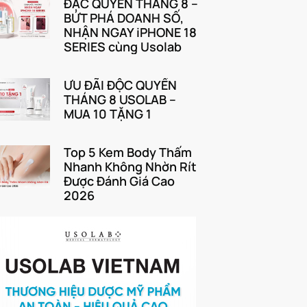
ĐẶC QUYỀN THÁNG 8 –
BỨT PHÁ DOANH SỐ,
NHẬN NGAY iPHONE 18
SERIES cùng Usolab
ƯU ĐÃI ĐỘC QUYỀN
THÁNG 8 USOLAB –
MUA 10 TẶNG 1
Top 5 Kem Body Thấm
Nhanh Không Nhờn Rít
Được Đánh Giá Cao
2026