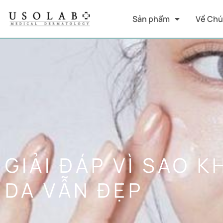
Sản phẩm
Về Chú
GIẢI ĐÁP VÌ SAO
DA VẪN ĐẸP