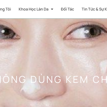
ng Tôi
Khoa Học Làn Da
Đối Tác
Tin Tức & Sự 
 KHÔNG DÙNG KEM 