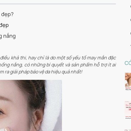
n đẹp?
 đẹp
g nắng
à điều khả thi, hay chỉ là do một số yếu tố may mắn đặc
CÓ
ng nắng, có những bí quyết và sản phẩm hỗ trợ ít ai
m ra giải pháp bảo vệ da hiệu quả nhất!