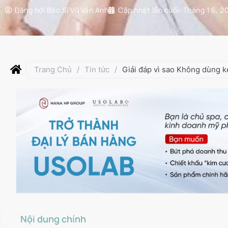
Đăng bởi
Bác Sĩ Vũ Vân Anh
Cập nhật lần cuối:
Tháng 1 6, 2
Trang Chủ
/
Tin tức
/
Giải đáp vì sao Không dùng 
Nội dung chính