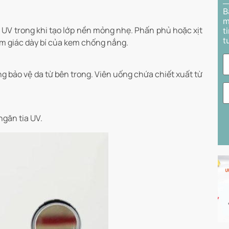
B
m
a UV trong khi tạo lớp nền mỏng nhẹ. Phấn phủ hoặc xịt
t
t
m giác dày bí của kem chống nắng.
bảo vệ da từ bên trong. Viên uống chứa chiết xuất từ
găn tia UV.