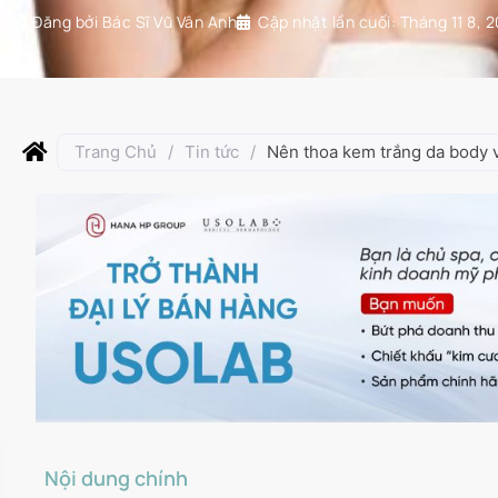
Đăng bởi
Bác Sĩ Vũ Vân Anh
Cập nhật lần cuối:
Tháng 11 8, 
Trang Chủ
/
Tin tức
/
Nên thoa kem trắng da body v
Nội dung chính