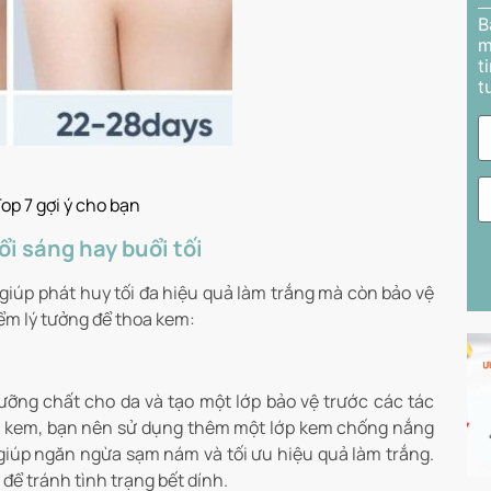
B
m
t
t
p 7 gợi ý cho bạn
i sáng hay buổi tối
giúp phát huy tối đa hiệu quả làm trắng mà còn bảo vệ
iểm lý tưởng để thoa kem:
ỡng chất cho da và tạo một lớp bảo vệ trước các tác
oa kem, bạn nên sử dụng thêm một lớp kem chống nắng
, giúp ngăn ngừa sạm nám và tối ưu hiệu quả làm trắng.
để tránh tình trạng bết dính.