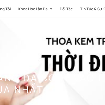
ng Tôi
Khoa Học Làn Da
Đối Tác
Tin Tức & Sự 
ẮNG DA BODY VÀO 
UẢ NHẤT