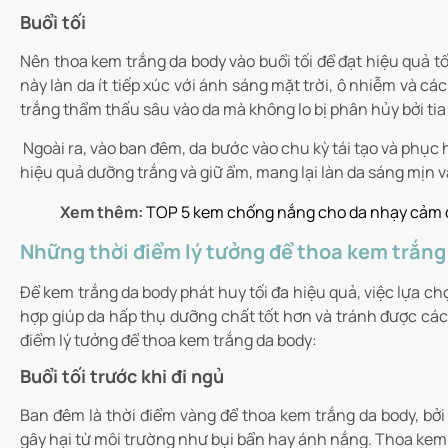
Buổi tối
Nên thoa kem trắng da body vào buổi tối để đạt hiệu quả tốt
này làn da ít tiếp xúc với ánh sáng mặt trời, ô nhiễm và c
trắng thẩm thấu sâu vào da mà không lo bị phân hủy bởi tia
Ngoài ra, vào ban đêm, da bước vào chu kỳ tái tạo và phục 
hiệu quả dưỡng trắng và giữ ẩm, mang lại làn da sáng mịn
Xem thêm:
TOP 5 kem chống nắng cho da nhạy cảm đ
Những thời điểm lý tưởng để thoa kem trắng
Để kem trắng da body phát huy tối đa hiệu quả, việc lựa ch
hợp giúp da hấp thụ dưỡng chất tốt hơn và tránh được các 
điểm lý tưởng để thoa kem trắng da body:
Buổi tối trước khi đi ngủ
Ban đêm là thời điểm vàng để thoa kem trắng da body, bởi l
gây hại từ môi trường như bụi bẩn hay ánh nắng. Thoa kem 