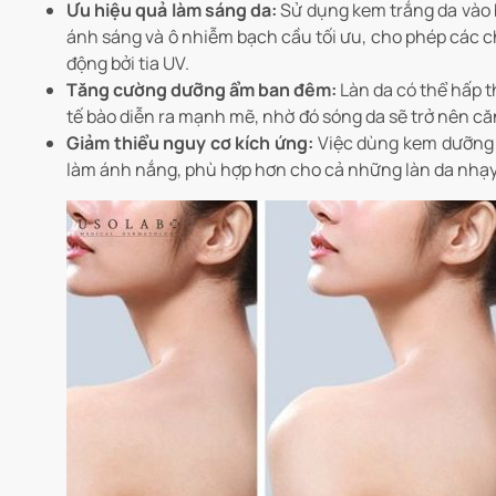
Ưu hiệu quả làm sáng da:
Sử dụng kem trắng da vào buổ
ánh sáng và ô nhiễm bạch cầu tối ưu, cho phép các c
động bởi tia UV.
Tăng cường dưỡng ẩm ban đêm:
Làn da có thể hấp t
tế bào diễn ra mạnh mẽ, nhờ đó sóng da sẽ trở nên c
Giảm thiểu nguy cơ kích ứng:
Việc dùng kem dưỡng t
làm ánh nắng, phù hợp hơn cho cả những làn da nhạ