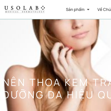
Sản phẩm
Về Chú
NÊN THOA KEM TR
DƯỠNG DA HIỆU Q