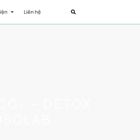
Kiện
Liên hệ
CO₂ – DETOX
 USOLAB