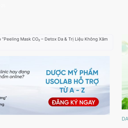
025
p “Peeling Mask CO₂ – Detox Da & Trị Liệu Không Xâm
D