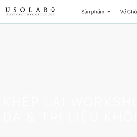
Sản phẩm
Về Chú
KHÉP LẠI WORKSH
DA & TRỊ LIỆU KH