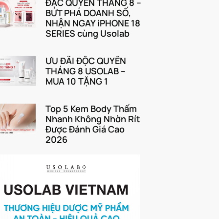
ĐẶC QUYỀN THÁNG 8 –
BỨT PHÁ DOANH SỐ,
NHẬN NGAY iPHONE 18
SERIES cùng Usolab
ƯU ĐÃI ĐỘC QUYỀN
THÁNG 8 USOLAB –
MUA 10 TẶNG 1
Top 5 Kem Body Thấm
Nhanh Không Nhờn Rít
Được Đánh Giá Cao
2026