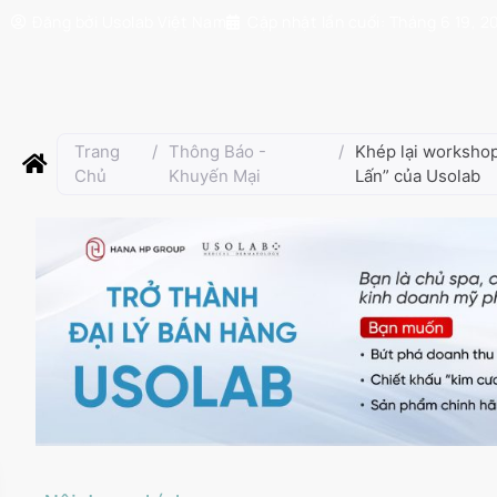
Đăng bởi
Usolab Việt Nam
Cập nhật lần cuối:
Tháng 6 19, 2
Trang
/
Thông Báo -
/
Khép lại worksho
Chủ
Khuyến Mại
Lấn” của Usolab