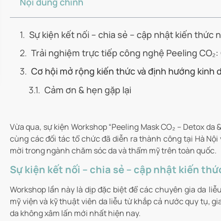
Nội dung chính
Sự kiện kết nối – chia sẻ – cập nhật kiến thức
Trải nghiệm trực tiếp công nghệ Peeling CO₂: 
Cơ hội mở rộng kiến thức và định hướng kinh 
Cảm ơn & hẹn gặp lại
Vừa qua, sự kiện Workshop “Peeling Mask CO₂ – Detox da &
cùng các đối tác tổ chức đã diễn ra thành công tại Hà Nộ
mời trong ngành chăm sóc da và thẩm mỹ trên toàn quốc.
Sự kiện kết nối – chia sẻ – cập nhật kiến th
Workshop lần này là dịp đặc biệt để các chuyên gia da l
mỹ viện và kỹ thuật viên da liễu từ khắp cả nước quy tụ, 
da không xâm lấn mới nhất hiện nay.