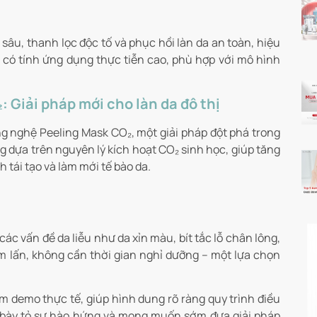
sâu, thanh lọc độc tố và phục hồi làn da an toàn, hiệu
có tính ứng dụng thực tiễn cao, phù hợp với mô hình
 Giải pháp mới cho làn da đô thị
ông nghệ Peeling Mask CO₂, một giải pháp đột phá trong
 dựa trên nguyên lý kích hoạt CO₂ sinh học, giúp tăng
 tái tạo và làm mới tế bào da.
các vấn đề da liễu như da xỉn màu, bít tắc lỗ chân lông,
lấn, không cần thời gian nghỉ dưỡng – một lựa chọn
m demo thực tế, giúp hình dung rõ ràng quy trình điều
ã bày tỏ sự hào hứng và mong muốn sớm đưa giải pháp