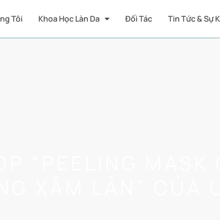
ng Tôi
Khoa Học Làn Da
Đối Tác
Tin Tức & Sự 
OP “PEELING MASK 
ÔNG XÂM LẤN” CỦA