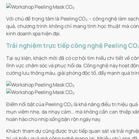
Với chủ đề trọng tâm là Peeling CO₂ – công nghệ làm sạch 
quả, chương trình không chỉ mang tính học thuật mà còn 
kinh doanh spa hiện đại.
Trải nghiệm trực tiếp công nghệ Peeling CO₂:
Tại sự kiện, khách mời đã có cơ hội tìm hiểu chi tiết về c
lĩnh vực chăm sóc và phục hồi da. Công nghệ này hoạt động
cường lưu thông máu, giải phóng độc tố, đẩy mạnh quá trình
Điểm nổi bật của Peeling CO₂ là khả năng điều trị hiệu quả 
mụn viêm nhẹ, da nhạy cảm… mà không cần can thiệp xâm 
hoàn hảo cho nhịp sống bận rộn ngày nay.
Khách tham dự cũng được trực tiếp quan sát và trải nghiệ
trị và hiệu quả mà công nghệ mang lại. Nhiều chủ spa đ