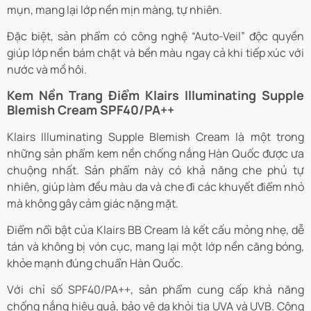
mụn, mang lại lớp nền mịn màng, tự nhiên.
Đặc biệt, sản phẩm có công nghệ “Auto-Veil” độc quyền
giúp lớp nền bám chặt và bền màu ngay cả khi tiếp xúc với
nước và mồ hôi.
Kem Nền Trang Điểm Klairs Illuminating Supple
Blemish Cream SPF40/PA++
Klairs Illuminating Supple Blemish Cream là một trong
những sản phẩm kem nền chống nắng Hàn Quốc được ưa
chuộng nhất. Sản phẩm này có khả năng che phủ tự
nhiên, giúp làm đều màu da và che đi các khuyết điểm nhỏ
mà không gây cảm giác nặng mặt.
Điểm nổi bật của Klairs BB Cream là kết cấu mỏng nhẹ, dễ
tán và không bị vón cục, mang lại một lớp nền căng bóng,
khỏe mạnh đúng chuẩn Hàn Quốc.
Với chỉ số SPF40/PA++, sản phẩm cung cấp khả năng
chống nắng hiệu quả, bảo vệ da khỏi tia UVA và UVB. Công