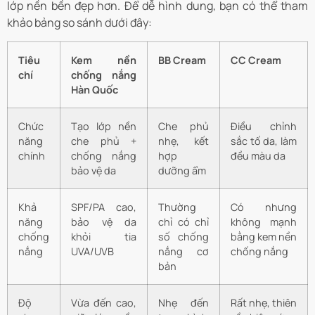
lớp nền bền đẹp hơn. Để dễ hình dung, bạn có thể tham
khảo bảng so sánh dưới đây:
Tiêu
Kem nền
BB Cream
CC Cream
chí
chống nắng
Hàn Quốc
Chức
Tạo lớp nền
Che phủ
Điều chỉnh
năng
che phủ +
nhẹ, kết
sắc tố da, làm
chính
chống nắng
hợp
đều màu da
bảo vệ da
dưỡng ẩm
Khả
SPF/PA cao,
Thường
Có nhưng
năng
bảo vệ da
chỉ có chỉ
không mạnh
chống
khỏi tia
số chống
bằng kem nền
nắng
UVA/UVB
nắng cơ
chống nắng
bản
Độ
Vừa đến cao,
Nhẹ đến
Rất nhẹ, thiên