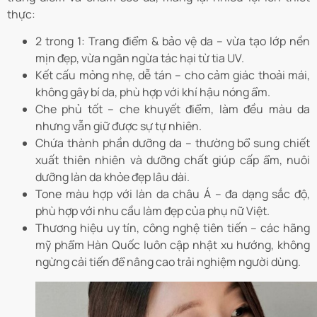
thực:
2 trong 1: Trang điểm & bảo vệ da – vừa tạo lớp nền
mịn đẹp, vừa ngăn ngừa tác hại từ tia UV.
Kết cấu mỏng nhẹ, dễ tán – cho cảm giác thoải mái,
không gây bí da, phù hợp với khí hậu nóng ẩm.
Che phủ tốt – che khuyết điểm, làm đều màu da
nhưng vẫn giữ được sự tự nhiên.
Chứa thành phần dưỡng da – thường bổ sung chiết
xuất thiên nhiên và dưỡng chất giúp cấp ẩm, nuôi
dưỡng làn da khỏe đẹp lâu dài.
Tone màu hợp với làn da châu Á – đa dạng sắc độ,
phù hợp với nhu cầu làm đẹp của phụ nữ Việt.
Thương hiệu uy tín, công nghệ tiên tiến – các hãng
mỹ phẩm Hàn Quốc luôn cập nhật xu hướng, không
ngừng cải tiến để nâng cao trải nghiệm người dùng.