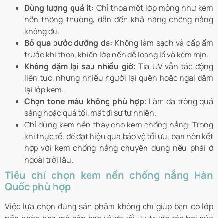
Dùng lượng quá ít:
Chỉ thoa một lớp mỏng như kem
nền thông thường, dẫn đến khả năng chống nắng
không đủ.
Bỏ qua bước dưỡng da:
Không làm sạch và cấp ẩm
trước khi thoa, khiến lớp nền dễ loang lổ và kém mịn.
Không dặm lại sau nhiều giờ:
Tia UV vẫn tác động
liên tục, nhưng nhiều người lại quên hoặc ngại dặm
lại lớp kem.
Chọn tone màu không phù hợp:
Làm da trông quá
sáng hoặc quá tối, mất đi sự tự nhiên.
Chỉ dùng kem nền thay cho kem chống nắng: Trong
khi thực tế, để đạt hiệu quả bảo vệ tối ưu, bạn nên kết
hợp với kem chống nắng chuyên dụng nếu phải ở
ngoài trời lâu.
Tiêu chí chọn kem nền chống nắng Hàn
Quốc phù hợp
Việc lựa chọn đúng sản phẩm không chỉ giúp bạn có lớp
nền hoàn hảo mà còn bảo vệ da tối ưu trước tác hại của