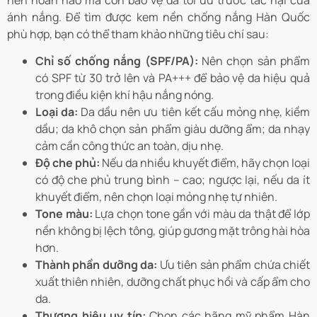
ánh nắng. Để tìm được kem nền chống nắng Hàn Quốc
phù hợp, bạn có thể tham khảo những tiêu chí sau:
Chỉ số chống nắng (SPF/PA):
Nên chọn sản phẩm
có SPF từ 30 trở lên và PA+++ để bảo vệ da hiệu quả
trong điều kiện khí hậu nắng nóng.
Loại da:
Da dầu nên ưu tiên kết cấu mỏng nhẹ, kiềm
dầu; da khô chọn sản phẩm giàu dưỡng ẩm; da nhạy
cảm cần công thức an toàn, dịu nhẹ.
Độ che phủ:
Nếu da nhiều khuyết điểm, hãy chọn loại
có độ che phủ trung bình – cao; ngược lại, nếu da ít
khuyết điểm, nên chọn loại mỏng nhẹ tự nhiên.
Tone màu:
Lựa chọn tone gần với màu da thật để lớp
nền không bị lệch tông, giúp gương mặt trông hài hòa
hơn.
Thành phần dưỡng da:
Ưu tiên sản phẩm chứa chiết
xuất thiên nhiên, dưỡng chất phục hồi và cấp ẩm cho
da.
Thương hiệu uy tín:
Chọn các hãng mỹ phẩm Hàn