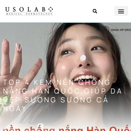
TOP 4 KEM NỀN CHỐNG
NẮNG HÀN QUỐC GIÚP DA
ĐẸP SƯƠNG SƯƠNG CẢ
NGÀY
Đăng bởi
Usolab Việt Nam