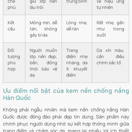
che
giữ lớp nền
trung bình
về hiệu ứng
phủ
lâu trôi
tự nhiên
Kết
Mỏng mịn, dễ
Lỏng nhẹ,
Rất nhẹ, gần
cấu
tán, không
dễ tán
như trong
gây bí da
suốt
Đối
Người muốn
Trang
Da xỉn màu,
tượng
lớp nền đẹp,
điểm nhẹ
cần điều
phù
bền, đồng
nhàng, da
chỉnh sắc tố
hợp
thời bảo vệ
ít khuyết
da
điểm
Ưu điểm nổi bật của kem nền chống nắng
Hàn Quốc
Không phải ngẫu nhiên mà kem nền chống nắng Hàn
Quốc được đông đảo phái đẹp tin dùng. Sản phẩm này
chinh phục người dùng nhờ sự kết hợp thông minh giữa
trang điểm và chăm sóc da, mang lại nhiều lợi ích thiết