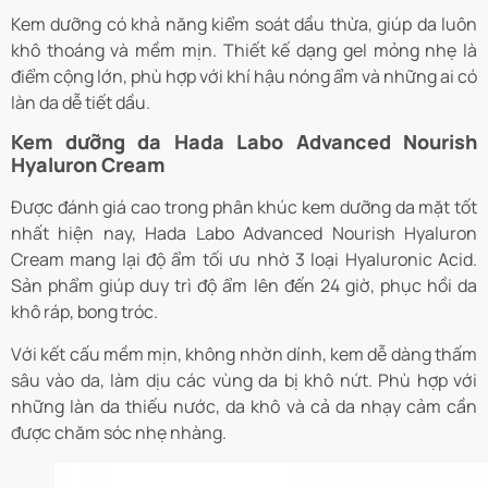
Kem dưỡng có khả năng kiểm soát dầu thừa, giúp da luôn
khô thoáng và mềm mịn. Thiết kế dạng gel mỏng nhẹ là
điểm cộng lớn, phù hợp với khí hậu nóng ẩm và những ai có
làn da dễ tiết dầu.
Kem dưỡng da Hada Labo Advanced Nourish
Hyaluron Cream
Được đánh giá cao trong phân khúc kem dưỡng da mặt tốt
nhất hiện nay, Hada Labo Advanced Nourish Hyaluron
Cream mang lại độ ẩm tối ưu nhờ 3 loại Hyaluronic Acid.
Sản phẩm giúp duy trì độ ẩm lên đến 24 giờ, phục hồi da
khô ráp, bong tróc.
Với kết cấu mềm mịn, không nhờn dính, kem dễ dàng thấm
sâu vào da, làm dịu các vùng da bị khô nứt. Phù hợp với
những làn da thiếu nước, da khô và cả da nhạy cảm cần
được chăm sóc nhẹ nhàng.