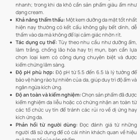
nhanh; trong khi da khô cần sản phẩm giàu ẩm như
dạng cream.
Khả năng thẩm thấu:
Một kem dưỡng da mặt tốt nhất
hiện nay thường có kết cấu không gây bết dính, dễ
thấm vào da mà không để lại cảm giác nhờn rít.
Tác dụng cụ thể:
Tùy theo nhu cầu như dưỡng ẩm,
làm trắng, chống lão hóa hay trị mụn, bạn cần lựa
chọn loại kem có công dụng chuyên biệt và được
kiểm chứng lâm sàng.
Độ pH phù hợp:
Độ pH từ 5.5 đến 6.5 là lý tưởng để
bảo vệ hàng rào tự nhiên của da, giúp duy trì độ ẩm và
ngăn ngừa kích ứng.
Độ an toàn và kiểm nghiệm:
Chọn sản phẩm đã được
kiểm nghiệm da liễu hoặc có chứng nhận an toàn từ
các tổ chức uy tín để tránh các rủi ro về dị ứng hay
kích ứng da.
Phản hồi từ người dùng:
Đọc đánh giá từ những
người đã sử dụng để có cái nhìn khách quan về hiệu
quả thực tế của sản phẩm.