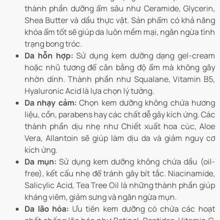
thành phần dưỡng ẩm sâu như Ceramide, Glycerin,
Shea Butter và dầu thực vật. Sản phẩm có khả năng
khóa ẩm tốt sẽ giúp da luôn mềm mại, ngăn ngừa tình
trạng bong tróc.
Da hỗn hợp:
Sử dụng kem dưỡng dạng gel-cream
hoặc nhũ tương để cân bằng độ ẩm mà không gây
nhờn dính. Thành phần như Squalane, Vitamin B5,
Hyaluronic Acid là lựa chọn lý tưởng.
Da nhạy cảm:
Chọn kem dưỡng không chứa hương
liệu, cồn, parabens hay các chất dễ gây kích ứng. Các
thành phần dịu nhẹ như Chiết xuất hoa cúc, Aloe
Vera, Allantoin sẽ giúp làm dịu da và giảm nguy cơ
kích ứng.
Da mụn:
Sử dụng kem dưỡng không chứa dầu (oil-
free), kết cấu nhẹ để tránh gây bít tắc. Niacinamide,
Salicylic Acid, Tea Tree Oil là những thành phần giúp
kháng viêm, giảm sưng và ngăn ngừa mụn.
Da lão hóa:
Ưu tiên kem dưỡng có chứa các hoạt