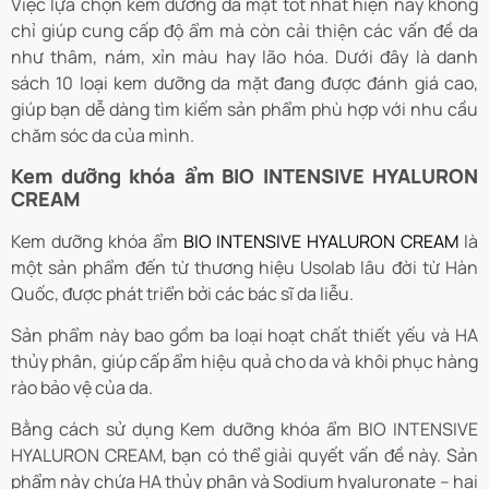
Việc lựa chọn kem dưỡng da mặt tốt nhất hiện nay không
chỉ giúp cung cấp độ ẩm mà còn cải thiện các vấn đề da
như thâm, nám, xỉn màu hay lão hóa. Dưới đây là danh
sách 10 loại kem dưỡng da mặt đang được đánh giá cao,
giúp bạn dễ dàng tìm kiếm sản phẩm phù hợp với nhu cầu
chăm sóc da của mình.
Kem dưỡng khóa ẩm BIO INTENSIVE HYALURON
CREAM
Kem dưỡng khóa ẩm
BIO INTENSIVE HYALURON CREAM
là
một sản phẩm đến từ thương hiệu Usolab lâu đời từ Hàn
Quốc, được phát triển bởi các bác sĩ da liễu.
Sản phẩm này bao gồm ba loại hoạt chất thiết yếu và HA
thủy phân, giúp cấp ẩm hiệu quả cho da và khôi phục hàng
rào bảo vệ của da.
Bằng cách sử dụng Kem dưỡng khóa ẩm BIO INTENSIVE
HYALURON CREAM, bạn có thể giải quyết vấn đề này. Sản
phẩm này chứa HA thủy phân và Sodium hyaluronate – hai