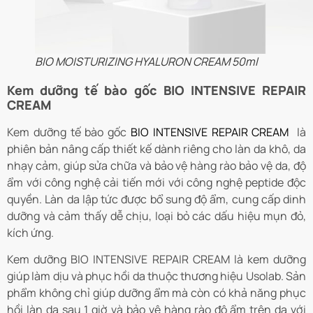
BIO MOISTURIZING HYALURON CREAM 50ml
Kem dưỡng tế bào gốc BIO INTENSIVE REPAIR
CREAM
Kem dưỡng tế bào gốc
BIO INTENSIVE REPAIR CREAM
là
phiên bản nâng cấp thiết kế dành riêng cho làn da khô, da
nhạy cảm, giúp sửa chữa và bảo vệ hàng rào bảo vệ da, độ
ẩm với công nghệ cải tiến mới với công nghệ peptide độc
quyền
. Làn da lập tức được bổ sung độ ẩm, cung cấp dinh
dưỡng và cảm thấy dễ chịu, loại bỏ các dấu hiệu mụn đỏ,
kích ứng.
Kem dưỡng BIO INTENSIVE REPAIR CREAM là kem dưỡng
giúp làm dịu và phục hồi da thuộc thương hiệu Usolab. Sản
phẩm không chỉ giúp dưỡng ẩm mà còn có khả năng phục
hồi làn da sau 1 giờ và bảo vệ hàng rào độ ẩm trên da với