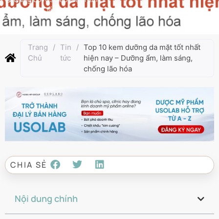
Cập nhật lần cuối:
Tháng 5 10, 2025
Trang
/
Tin
/
Top 10 kem dưỡng da mặt tốt nhất
Chủ
tức
hiện nay – Dưỡng ẩm, làm sáng,
chống lão hóa
CHIA SẺ
Nội dung chính