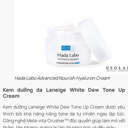
Hada Labo Advanced Nourish Hyaluron Cream
Kem dưỡng da Laneige White Dew Tone Up
Cream
Kem dưỡng Laneige White Dew Tone Up Cream được yêu
thích bởi khả năng nâng tone da tự nhiên ngay lập tức.
Công nghệ Mela-vita Crusher™ độc quyền giúp làm mờ vết
thâm, tàn nhang, mang lại làn da sáng mịn và đều màu.