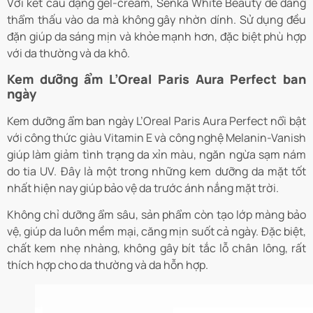
Với kết cấu dạng gel-cream, Senka White Beauty dễ dàng
thẩm thấu vào da mà không gây nhờn dính. Sử dụng đều
đặn giúp da sáng mịn và khỏe mạnh hơn, đặc biệt phù hợp
với da thường và da khô.
Kem dưỡng ẩm L’Oreal Paris Aura Perfect ban
ngày
Kem dưỡng ẩm ban ngày L’Oreal Paris Aura Perfect nổi bật
với công thức giàu Vitamin E và công nghệ Melanin-Vanish
giúp làm giảm tình trạng da xỉn màu, ngăn ngừa sạm nám
do tia UV. Đây là một trong những kem dưỡng da mặt tốt
nhất hiện nay giúp bảo vệ da trước ánh nắng mặt trời.
Không chỉ dưỡng ẩm sâu, sản phẩm còn tạo lớp màng bảo
vệ, giúp da luôn mềm mại, căng mịn suốt cả ngày. Đặc biệt,
chất kem nhẹ nhàng, không gây bít tắc lỗ chân lông, rất
thích hợp cho da thường và da hỗn hợp.