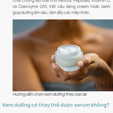
chất chống lão hóa như Retinol, Peptides, Vitamin C,
và Coenzyme Q10. Kết cấu dạng cream hoặc balm
giúp dưỡng ẩm sâu, làm đầy các nếp nhăn.
Hướng dẫn chọn kem dưỡng theo loại da
Kem dưỡng có thay thế được serum không?