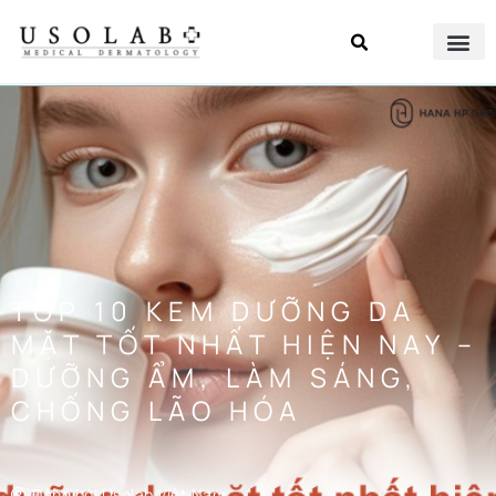
TOP 10 KEM DƯỠNG DA
MẶT TỐT NHẤT HIỆN NAY –
DƯỠNG ẨM, LÀM SÁNG,
CHỐNG LÃO HÓA
Đăng bởi
Usolab Việt Nam