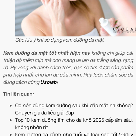
Các lưu ý khi sử dụng kem dưỡng da mặt
Kem dưỡng da mặt tốt nhất hiện nay
không chỉ giúp cải
thiện độ mềm mịn mà còn mang lại làn da trắng sáng, rạng
rỡ. Hy vọng với danh sách trên, bạn sẽ tìm được sản phẩm
phù hợp nhất cho làn da của mình. Hãy luôn chăm sóc da
đúng cách cùng
Usolab
!
Tin liên quan:
Có nên dùng kem dưỡng sau khi đắp mặt nạ không?
Chuyên gia da liễu giải đáp
Top 10 kem dưỡng ẩm cho da khô 2025 cấp ẩm sâu,
không nhờn rít
Kem dưỡng da dành cho tuổi 40 loại nào tốt? Gợi ý