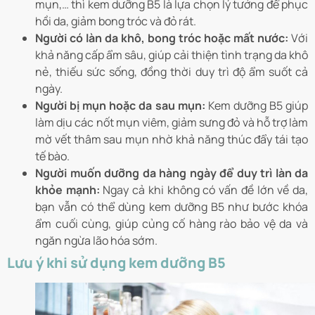
mụn,… thì kem dưỡng B5 là lựa chọn lý tưởng để phục
hồi da, giảm bong tróc và đỏ rát.
Người có làn da khô, bong tróc hoặc mất nước:
Với
khả năng cấp ẩm sâu, giúp cải thiện tình trạng da khô
nẻ, thiếu sức sống, đồng thời duy trì độ ẩm suốt cả
ngày.
Người bị mụn hoặc da sau mụn:
Kem dưỡng B5 giúp
làm dịu các nốt mụn viêm, giảm sưng đỏ và hỗ trợ làm
mờ vết thâm sau mụn nhờ khả năng thúc đẩy tái tạo
tế bào.
Người muốn dưỡng da hàng ngày để duy trì làn da
khỏe mạnh:
Ngay cả khi không có vấn đề lớn về da,
bạn vẫn có thể dùng kem dưỡng B5 như bước khóa
ẩm cuối cùng, giúp củng cố hàng rào bảo vệ da và
ngăn ngừa lão hóa sớm.
Lưu ý khi sử dụng kem dưỡng B5