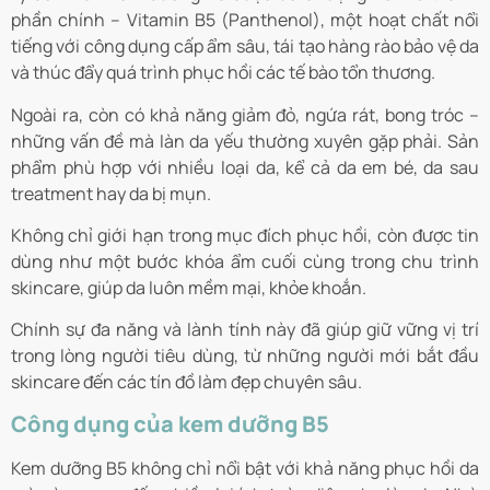
phần chính – Vitamin B5 (Panthenol), một hoạt chất nổi
tiếng với công dụng cấp ẩm sâu, tái tạo hàng rào bảo vệ da
và thúc đẩy quá trình phục hồi các tế bào tổn thương.
Ngoài ra, còn có khả năng giảm đỏ, ngứa rát, bong tróc –
những vấn đề mà làn da yếu thường xuyên gặp phải. Sản
phẩm phù hợp với nhiều loại da, kể cả da em bé, da sau
treatment hay da bị mụn.
Không chỉ giới hạn trong mục đích phục hồi, còn được tin
dùng như một bước khóa ẩm cuối cùng trong chu trình
skincare, giúp da luôn mềm mại, khỏe khoắn.
Chính sự đa năng và lành tính này đã giúp giữ vững vị trí
trong lòng người tiêu dùng, từ những người mới bắt đầu
skincare đến các tín đồ làm đẹp chuyên sâu.
Công dụng của kem dưỡng B5
Kem dưỡng B5 không chỉ nổi bật với khả năng phục hồi da