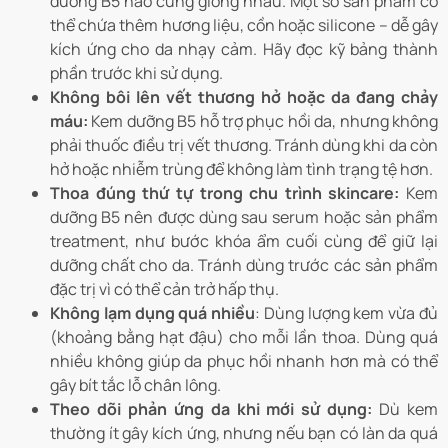
dưỡng B5 nào cũng giống nhau. Một số sản phẩm có
thể chứa thêm hương liệu, cồn hoặc silicone – dễ gây
kích ứng cho da nhạy cảm. Hãy đọc kỹ bảng thành
phần trước khi sử dụng.
Không bôi lên vết thương hở hoặc da đang chảy
máu:
Kem dưỡng B5 hỗ trợ phục hồi da, nhưng không
phải thuốc điều trị vết thương. Tránh dùng khi da còn
hở hoặc nhiễm trùng để không làm tình trạng tệ hơn.
Thoa đúng thứ tự trong chu trình skincare:
Kem
dưỡng B5 nên được dùng sau serum hoặc sản phẩm
treatment, như bước khóa ẩm cuối cùng để giữ lại
dưỡng chất cho da. Tránh dùng trước các sản phẩm
đặc trị vì có thể cản trở hấp thụ.
Không lạm dụng quá nhiều
: Dùng lượng kem vừa đủ
(khoảng bằng hạt đậu) cho mỗi lần thoa. Dùng quá
nhiều không giúp da phục hồi nhanh hơn mà có thể
gây bít tắc lỗ chân lông.
Theo dõi phản ứng da khi mới sử dụng:
Dù kem
thường ít gây kích ứng, nhưng nếu bạn có làn da quá