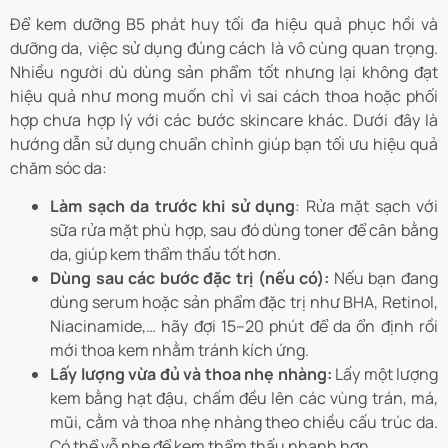
Để kem dưỡng B5 phát huy tối đa hiệu quả phục hồi và
dưỡng da, việc sử dụng đúng cách là vô cùng quan trọng.
Nhiều người dù dùng sản phẩm tốt nhưng lại không đạt
hiệu quả như mong muốn chỉ vì sai cách thoa hoặc phối
hợp chưa hợp lý với các bước skincare khác. Dưới đây là
hướng dẫn sử dụng chuẩn chỉnh giúp bạn tối ưu hiệu quả
chăm sóc da:
Làm sạch da trước khi sử dụng
: Rửa mặt sạch với
sữa rửa mặt phù hợp, sau đó dùng toner để cân bằng
da, giúp kem thẩm thấu tốt hơn.
Dùng sau các bước đặc trị (nếu có):
Nếu bạn đang
dùng serum hoặc sản phẩm đặc trị như BHA, Retinol,
Niacinamide,… hãy đợi 15–20 phút để da ổn định rồi
mới thoa kem nhằm tránh kích ứng.
Lấy lượng vừa đủ và thoa nhẹ nhàng:
Lấy một lượng
kem bằng hạt đậu, chấm đều lên các vùng trán, má,
mũi, cằm và thoa nhẹ nhàng theo chiều cấu trúc da.
Có thể vỗ nhẹ để kem thẩm thấu nhanh hơn.