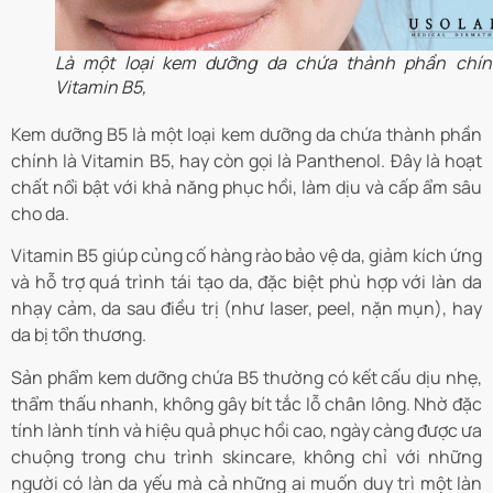
Là một loại kem dưỡng da chứa thành phần chín
Vitamin B5,
Kem dưỡng B5 là một loại kem dưỡng da chứa thành phần
chính là Vitamin B5, hay còn gọi là Panthenol. Đây là hoạt
chất nổi bật với khả năng phục hồi, làm dịu và cấp ẩm sâu
cho da.
Vitamin B5 giúp củng cố hàng rào bảo vệ da, giảm kích ứng
và hỗ trợ quá trình tái tạo da, đặc biệt phù hợp với làn da
nhạy cảm, da sau điều trị (như laser, peel, nặn mụn), hay
da bị tổn thương.
Sản phẩm kem dưỡng chứa B5 thường có kết cấu dịu nhẹ,
thẩm thấu nhanh, không gây bít tắc lỗ chân lông. Nhờ đặc
tính lành tính và hiệu quả phục hồi cao, ngày càng được ưa
chuộng trong chu trình skincare, không chỉ với những
người có làn da yếu mà cả những ai muốn duy trì một làn