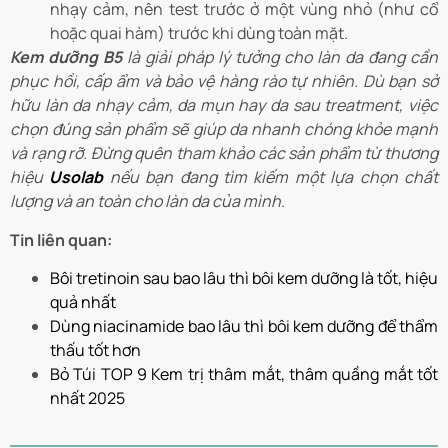
nhạy cảm, nên test trước ở một vùng nhỏ (như cổ
hoặc quai hàm) trước khi dùng toàn mặt.
Kem dưỡng B5
là giải pháp lý tưởng cho làn da đang cần
phục hồi, cấp ẩm và bảo vệ hàng rào tự nhiên. Dù bạn sở
hữu làn da nhạy cảm, da mụn hay da sau treatment, việc
chọn đúng sản phẩm sẽ giúp da nhanh chóng khỏe mạnh
và rạng rỡ. Đừng quên tham khảo các sản phẩm từ thương
hiệu
Usolab
nếu bạn đang tìm kiếm một lựa chọn chất
lượng và an toàn cho làn da của mình.
Tin liên quan:
Bôi tretinoin sau bao lâu thì bôi kem dưỡng là tốt, hiệu
quả nhất
Dùng niacinamide bao lâu thì bôi kem dưỡng để thẩm
thấu tốt hơn
Bỏ Túi TOP 9 Kem trị thâm mắt, thâm quầng mắt tốt
nhất 2025