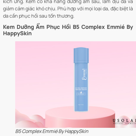
kích ứng. Kem có khả năng dưỡng ẩm sâu, làm dịu da và
giảm cảm giác khó chịu. Phù hợp với mọi loại da, đặc biệt là
da cần phục hồi sau tổn thương.
Kem Dưỡng Ẩm Phục Hồi B5 Complex Emmié By
HappySkin
B5 Complex Emmié By HappySkin