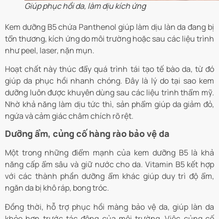
Giúp phục hồi da, làm dịu kích ứng
Kem dưỡng B5 chứa Panthenol giúp làm dịu làn da đang bị
tổn thương, kích ứng do môi trường hoặc sau các liệu trình
như peel, laser, nặn mụn.
Hoạt chất này thúc đẩy quá trình tái tạo tế bào da, từ đó
giúp da phục hồi nhanh chóng. Đây là lý do tại sao kem
dưỡng luôn được khuyên dùng sau các liệu trình thẩm mỹ.
Nhờ khả năng làm dịu tức thì, sản phẩm giúp da giảm đỏ,
ngứa và cảm giác châm chích rõ rệt.
Dưỡng ẩm, củng cố hàng rào bảo vệ da
Một trong những điểm mạnh của kem dưỡng B5 là khả
năng cấp ẩm sâu và giữ nước cho da. Vitamin B5 kết hợp
với các thành phần dưỡng ẩm khác giúp duy trì độ ẩm,
ngăn da bị khô ráp, bong tróc.
Đồng thời, hỗ trợ phục hồi màng bảo vệ da, giúp làn da
khỏe hơn trước tác động của môi trường. Việc củng cố