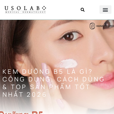
KEM DƯỠNG B5 LÀ GÌ?
CÔNG DỤNG, CÁCH DÙNG
& TOP SẢN PHẨM TỐT
NHẤT 2026
Đăng bởi
Usolab Việt Nam