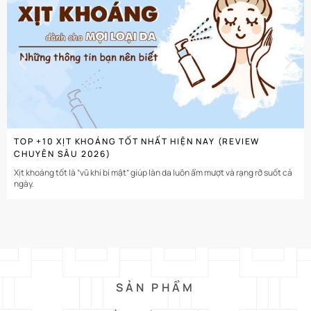
CHI TIẾT
TOP +10 XỊT KHOÁNG TỐT NHẤT HIỆN NAY (REVIEW
CHUYÊN SÂU 2026)
Xịt khoáng tốt là “vũ khí bí mật” giúp làn da luôn ẩm mượt và rạng rỡ suốt cả
ngày.
SẢN PHẨM