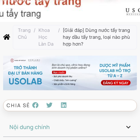
Cập nhật lần cuối:
Tháng 2 26, 2025
Trang
/
Khoa
/
[Giải đáp] Dùng nước tẩy trang
Chủ
Học
hay dầu tẩy trang, loại nào phù
Làn Da
hợp hơn?
CHIA SẺ
Nội dung chính