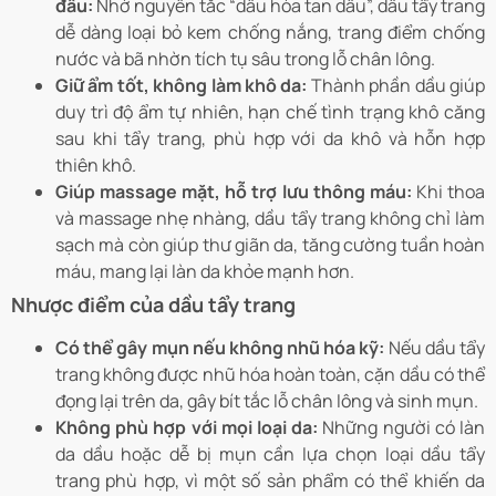
đầu:
Nhờ nguyên tắc “dầu hòa tan dầu”, dầu tẩy trang
dễ dàng loại bỏ kem chống nắng, trang điểm chống
nước và bã nhờn tích tụ sâu trong lỗ chân lông.
Giữ ẩm tốt, không làm khô da:
Thành phần dầu giúp
duy trì độ ẩm tự nhiên, hạn chế tình trạng khô căng
sau khi tẩy trang, phù hợp với da khô và hỗn hợp
thiên khô.
Giúp massage mặt, hỗ trợ lưu thông máu:
Khi thoa
và massage nhẹ nhàng, dầu tẩy trang không chỉ làm
sạch mà còn giúp thư giãn da, tăng cường tuần hoàn
máu, mang lại làn da khỏe mạnh hơn.
Nhược điểm của dầu tẩy trang
Có thể gây mụn nếu không nhũ hóa kỹ:
Nếu dầu tẩy
trang không được nhũ hóa hoàn toàn, cặn dầu có thể
đọng lại trên da, gây bít tắc lỗ chân lông và sinh mụn.
Không phù hợp với mọi loại da:
Những người có làn
da dầu hoặc dễ bị mụn cần lựa chọn loại dầu tẩy
trang phù hợp, vì một số sản phẩm có thể khiến da