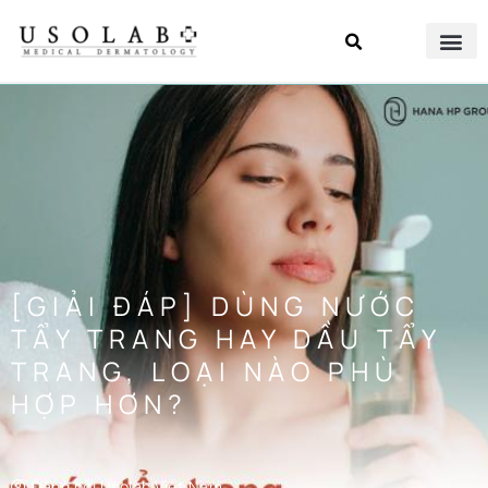
[GIẢI ĐÁP] DÙNG NƯỚC
TẨY TRANG HAY DẦU TẨY
TRANG, LOẠI NÀO PHÙ
HỢP HƠN?
Đăng bởi
Usolab Việt Nam