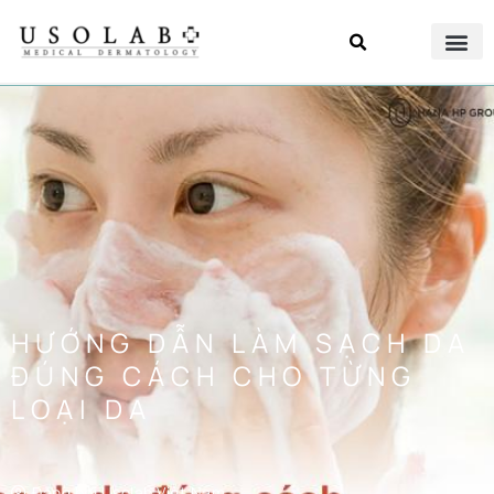
HƯỚNG DẪN LÀM SẠCH DA
ĐÚNG CÁCH CHO TỪNG
LOẠI DA
Đăng bởi
Usolab Việt Nam