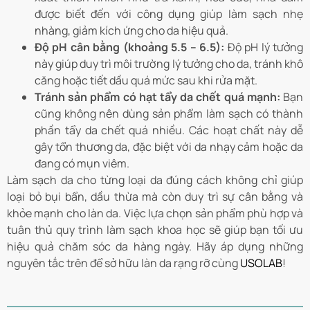
được biết đến với công dụng giúp làm sạch nhẹ
nhàng, giảm kích ứng cho da hiệu quả.
Độ pH cân bằng (khoảng 5.5 – 6.5):
Độ pH lý tưởng
này giúp duy trì môi trường lý tưởng cho da, tránh khô
căng hoặc tiết dầu quá mức sau khi rửa mặt.
Tránh sản phẩm có hạt tẩy da chết quá mạnh:
Bạn
cũng không nên dùng sản phẩm làm sạch có thành
phần tẩy da chết quá nhiều. Các hoạt chất này dễ
gây tổn thương da, đặc biệt với da nhạy cảm hoặc da
đang có mụn viêm.
Làm sạch da cho từng loại da đúng cách không chỉ giúp
loại bỏ bụi bẩn, dầu thừa mà còn duy trì sự cân bằng và
khỏe mạnh cho làn da. Việc lựa chọn sản phẩm phù hợp và
tuân thủ quy trình làm sạch khoa học sẽ giúp bạn tối ưu
hiệu quả chăm sóc da hàng ngày. Hãy áp dụng những
nguyên tắc trên để sở hữu làn da rạng rỡ cùng
USOLAB
!