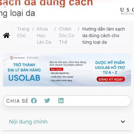
Cập nhật lần cuối:
Tháng 2 26, 2025
Trang
/
Khoa
/
Chăm
/
Hướng dẫn làm sạch
Chủ
Học
Sóc Cơ
da đúng cách cho
Làn Da
Thể
từng loại da
CHIA SẺ
Nội dung chính