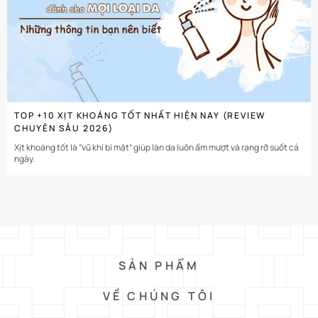
TOP +10 XỊT KHOÁNG TỐT NHẤT HIỆN NAY (REVIEW
CHUYÊN SÂU 2026)
Xịt khoáng tốt là “vũ khí bí mật” giúp làn da luôn ẩm mượt và rạng rỡ suốt cả
ngày.
SẢN PHẨM
VỀ CHÚNG TÔI