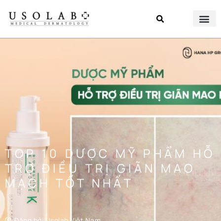
TOP 10 DƯỢC MỸ PHẨM HỖ
TRỢ ĐIỀU TRỊ GIÃN MAO
MẠCH TỐT NHẤT
Đăng bởi
Usolab Việt Nam