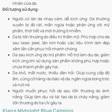
nhiên của da.
Đối tượng sử dụng:
Người có làn da nhạy cảm, dễ kích ứng: Da thường
xuyên bị đỏ rát, mẩn ngứa hoặc phản ứng với mỹ
phẩm, thời tiết và môi trường ô nhiễm.
Da bị tổn thương do điều trị thẩm mỹ: Phù hợp cho da
sau laser, peel, lăn kim hoặc các liệu trình làm đẹp
xâm lấn cần phục hồi nhanh chóng.
Da sau kích ứng do mỹ phẩm: Hỗ trợ làm dịu da, giảm
kích ứng khi sử dụng sản phẩm không phù hợp hoặc
chứa thành phần gây hại.
Da khô, mất nước, thiếu đàn hồi: Giúp cung cấp độ
ẩm, củng cố hàng rào bảo vệ da, ngăn ngừa bong tróc
và nứt nẻ.
Người muốn phục hồi da sau tổn thương do ánh
nắng: Giúp làm dịu và tái tạo da bị cháy nắng, giảm
tổn thương do tia UV gây ra.
Klairs Midnight Blue Calming