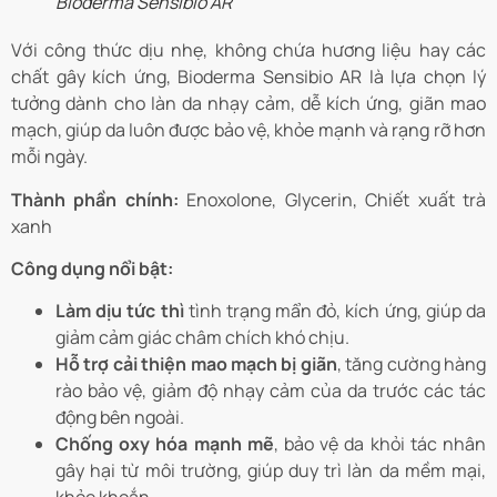
Bioderma Sensibio AR
Với công thức dịu nhẹ, không chứa hương liệu hay các
chất gây kích ứng, Bioderma Sensibio AR là lựa chọn lý
tưởng dành cho làn da nhạy cảm, dễ kích ứng, giãn mao
mạch, giúp da luôn được bảo vệ, khỏe mạnh và rạng rỡ hơn
mỗi ngày.
Thành phần chính:
Enoxolone, Glycerin, Chiết xuất trà
xanh
Công dụng nổi bật:
Làm dịu tức thì
tình trạng mẩn đỏ, kích ứng, giúp da
giảm cảm giác châm chích khó chịu.
Hỗ trợ cải thiện mao mạch bị giãn
, tăng cường hàng
rào bảo vệ, giảm độ nhạy cảm của da trước các tác
động bên ngoài.
Chống oxy hóa mạnh mẽ
, bảo vệ da khỏi tác nhân
gây hại từ môi trường, giúp duy trì làn da mềm mại,