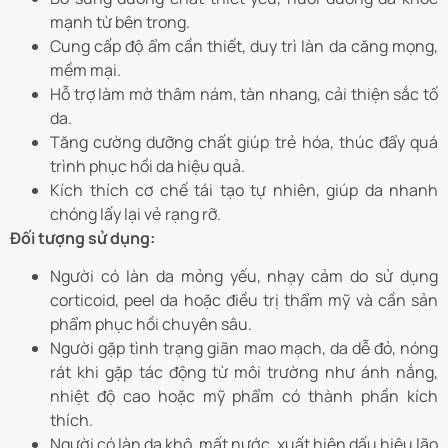
mạnh từ bên trong.
Cung cấp độ ẩm cần thiết, duy trì làn da căng mọng,
mềm mại.
Hỗ trợ làm mờ thâm nám, tàn nhang, cải thiện sắc tố
da.
Tăng cường dưỡng chất giúp trẻ hóa, thúc đẩy quá
trình phục hồi da hiệu quả.
Kích thích cơ chế tái tạo tự nhiên, giúp da nhanh
chóng lấy lại vẻ rạng rỡ.
Đối tượng sử dụng:
Người có làn da mỏng yếu, nhạy cảm do sử dụng
corticoid, peel da hoặc điều trị thẩm mỹ và cần sản
phẩm phục hồi chuyên sâu.
Người gặp tình trạng giãn mao mạch, da dễ đỏ, nóng
rát khi gặp tác động từ môi trường như ánh nắng,
nhiệt độ cao hoặc mỹ phẩm có thành phần kích
thích.
Người có làn da khô, mất nước, xuất hiện dấu hiệu lão