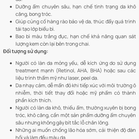
Dưỡng ẩm chuyên sâu, hạn chế tình trạng da khô
căng, bong tróc.
Giúp củng cố hàng rào bảo vệ da, thúc đẩy quá trình
tái tạo lớp biểu bì.
Bao bì màu trắng đục, hạn chế khả năng quan sát
lượng kem còn lại bên trong chai.
Đối tượng sử dụng:
Người có làn da mỏng yếu, dễ kích ứng do sử dụng
treatment mạnh (Retinol, AHA, BHA) hoặc sau các
liệu trình thẩm mỹ như laser, peel da.
Da nhạy cảm, dễ mẩn đỏ khi tiếp xúc với môi trường ô
nhiễm, thời tiết thay đổi hoặc mỹ phẩm có thành
phần kích thích.
Người có làn da khô, thiếu ẩm, thường xuyên bị bong
tróc, khô căng, cần một sản phẩm dưỡng ẩm chuyên
sâu nhưng không gây bít tắc lỗ chân lông.
Những ai muốn chống lão hóa sớm, cải thiện độ đàn
hồi và làm đều màu da.