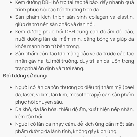
Kem dưỡng DBH hỗ trợ tái tạo tế bào, đẩy nhanh quá
trình phục hồi các tổn thương trên da.
Sản phẩm kích thích sản sinh collagen và elastin,
giúp da trở nên săn chắc và đàn hồi.
Kem dưỡng phục hồi DBH cung cấp độ ẩm dồi dào,
nuôi dưỡng làn da mềm mịn, căng bóng và giúp da
khỏe mạnh hơn từ bên trong.
Sản phẩm còn tạo lớp màng bảo vệ da trước các tác
nhân gây hại từ môi trường, duy trì làn da luôn trong
trạng thái ổn định và tươi sáng.
Đối tượng sử dụng:
Người có làn da tổn thương do điều trị thẩm mỹ (peel
da, laser, vi kim, lăn kim, mesotherapy) cần sản phẩm
phục hồi chuyên sâu.
Da khô, da lão hóa, thiếu độ ẩm, xuất hiện nếp nhăn,
kém đàn hồi.
Người có làn da nhạy cảm, dễ kích ứng cần một sản
phẩm dưỡng da lành tính, không gây kích ứng.