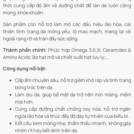
thời cung cấp độ ẩm và dưỡng chất để làn da luôn căng
mọng, khỏe khoắn.
Sản phẩm còn hỗ trợ làm mờ các dấu hiệu lão hóa, cải
thiện tình trạng da mỏng yếu, lộ mao mạch, mang lại vẻ
ngoài rạng rỡ và tràn đầy sức sống.
Thành phần chính:
Phức hợp Omega 3,6,9; Ceramides &
Amino Acids; Bơ hạt mỡ và chiết xuất hạt lưu ly;…
Công dụng nổi bật:
Cấp ẩm chuyên sâu, hỗ trợ giảm khô ráp và tình trạng
bong tróc trên da.
Làm dịu da, giúp bề mặt da trở nên mịn màng, mềm
mại hơn.
Cung cấp dưỡng chất chống oxy hóa, hỗ trợ ngăn
ngừa lão hóa và thúc đẩy độ dày tự nhiên của biểu bì.
Kết cấu kem mỏng nhẹ, thẩm thấu nhanh, không gây
nhờn rít hay bết dính trên da.