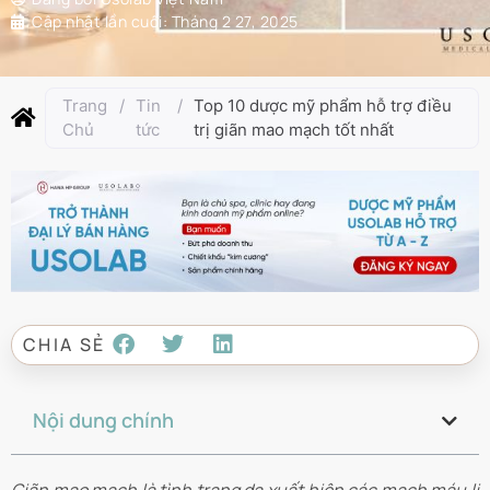
Cập nhật lần cuối:
Tháng 2 27, 2025
Trang
/
Tin
/
Top 10 dược mỹ phẩm hỗ trợ điều
Chủ
tức
trị giãn mao mạch tốt nhất
CHIA SẺ
Nội dung chính