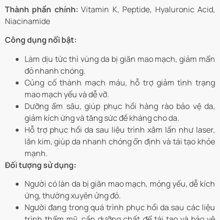
Thành phần chính:
Vitamin K, Peptide, Hyaluronic Acid,
Niacinamide
Công dụng nổi bật:
Làm dịu tức thì vùng da bị giãn mao mạch, giảm mẩn
đỏ nhanh chóng.
Củng cố thành mạch máu, hỗ trợ giảm tình trạng
mao mạch yếu và dễ vỡ.
Dưỡng ẩm sâu, giúp phục hồi hàng rào bảo vệ da,
giảm kích ứng và tăng sức đề kháng cho da.
Hỗ trợ phục hồi da sau liệu trình xâm lấn như laser,
lăn kim, giúp da nhanh chóng ổn định và tái tạo khỏe
mạnh.
Đối tượng sử dụng:
Người có làn da bị giãn mao mạch, mỏng yếu, dễ kích
ứng, thường xuyên ửng đỏ.
Người đang trong quá trình phục hồi da sau các liệu
trình thẩm mỹ, cần dưỡng chất để tái tạo và bảo vệ