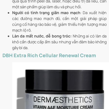
qua quá trình peel da, laser, hoặc điều trị da liễu, cần
một sản phẩm giúp làm dịu và phục hồi.
Người có tình trạng giãn mao mạch
: Da xuất hiện
các đường mao mạch đỏ, cần một giải pháp giúp
củng cố hàng rào bảo vệ, giảm thiểu hiện tượng mao
mạch lộ rõ.
Làn da mất nước, dễ bong tróc:
Những ai có làn da
khô cần được cấp ẩm sâu nhưng vẫn đảm bảo không
gây bí da.
DBH Extra Rich Cellular Renewal Cream