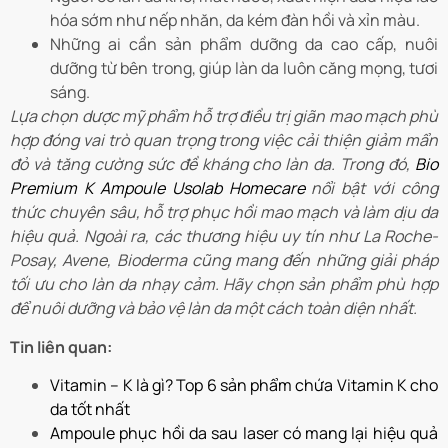
hóa sớm như nếp nhăn, da kém đàn hồi và xỉn màu.
Những ai cần sản phẩm dưỡng da cao cấp, nuôi
dưỡng từ bên trong, giúp làn da luôn căng mọng, tươi
sáng.
Lựa chọn dược mỹ phẩm hỗ trợ điều trị giãn mao mạch phù
hợp đóng vai trò quan trọng trong việc cải thiện giảm mẩn
đỏ và tăng cường sức đề kháng cho làn da. Trong đó,
Bio
Premium K Ampoule Usolab Homecare
nổi bật với công
thức chuyên sâu, hỗ trợ phục hồi mao mạch và làm dịu da
hiệu quả. Ngoài ra, các thương hiệu uy tín như La Roche-
Posay, Avene, Bioderma cũng mang đến những giải pháp
tối ưu cho làn da nhạy cảm. Hãy chọn sản phẩm phù hợp
để nuôi dưỡng và bảo vệ làn da một cách toàn diện nhất.
Tin liên quan:
Vitamin – K là gì? Top 6 sản phẩm chứa Vitamin K cho
da tốt nhất
Ampoule phục hồi da sau laser có mang lại hiệu quả