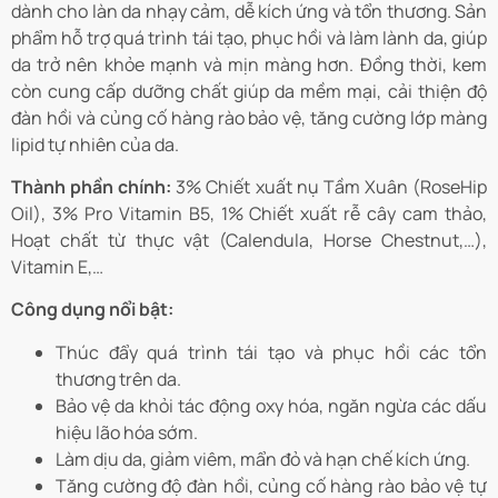
dành cho làn da nhạy cảm, dễ kích ứng và tổn thương. Sản
phẩm hỗ trợ quá trình tái tạo, phục hồi và làm lành da, giúp
da trở nên khỏe mạnh và mịn màng hơn. Đồng thời, kem
còn cung cấp dưỡng chất giúp da mềm mại, cải thiện độ
đàn hồi và củng cố hàng rào bảo vệ, tăng cường lớp màng
lipid tự nhiên của da.
Thành phần chính:
3% Chiết xuất nụ Tầm Xuân (RoseHip
Oil), 3% Pro Vitamin B5, 1% Chiết xuất rễ cây cam thảo,
Hoạt chất từ thực vật (Calendula, Horse Chestnut,…),
Vitamin E,…
Công dụng nổi bật:
Thúc đẩy quá trình tái tạo và phục hồi các tổn
thương trên da.
Bảo vệ da khỏi tác động oxy hóa, ngăn ngừa các dấu
hiệu lão hóa sớm.
Làm dịu da, giảm viêm, mẩn đỏ và hạn chế kích ứng.
Tăng cường độ đàn hồi, củng cố hàng rào bảo vệ tự