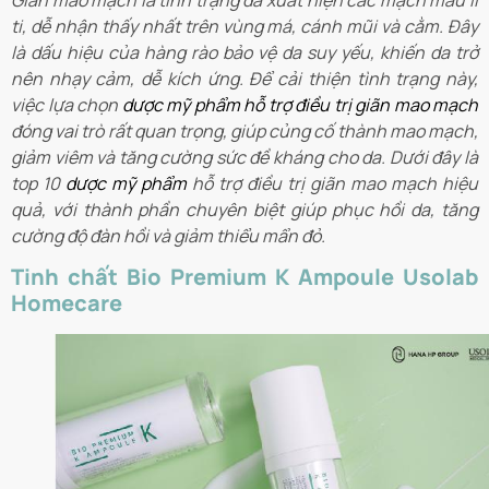
Giãn mao mạch là tình trạng da xuất hiện các mạch máu li
ti, dễ nhận thấy nhất trên vùng má, cánh mũi và cằm. Đây
là dấu hiệu của hàng rào bảo vệ da suy yếu, khiến da trở
nên nhạy cảm, dễ kích ứng. Để cải thiện tình trạng này,
việc lựa chọn
dược mỹ phẩm hỗ trợ điều trị giãn mao mạch
đóng vai trò rất quan trọng, giúp củng cố thành mao mạch,
giảm viêm và tăng cường sức đề kháng cho da. Dưới đây là
top 10
dược mỹ phẩm
hỗ trợ điều trị giãn mao mạch hiệu
quả, với thành phần chuyên biệt giúp phục hồi da, tăng
cường độ đàn hồi và giảm thiểu mẩn đỏ.
Tinh chất Bio Premium K Ampoule Usolab
Homecare