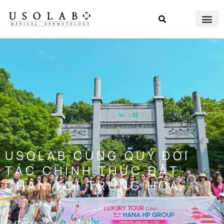
USOLAB CÙNG QUÝ ĐỐI
TÁC CHÍNH THỨC ĐẶT
CHÂN TỚI TRUNG HOA
Đăng bởi
Usolab Việt Nam