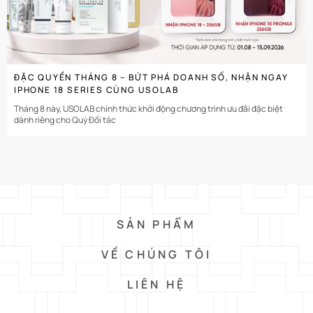
ĐẶC QUYỀN THÁNG 8 – BỨT PHÁ DOANH SỐ, NHẬN NGAY
IPHONE 18 SERIES CÙNG USOLAB
Tháng 8 này, USOLAB chính thức khởi động chương trình ưu đãi đặc biệt
dành riêng cho Quý Đối tác
SẢN PHẨM
VỀ CHÚNG TÔI
LIÊN HỆ