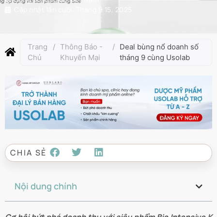
Cập nhật lần cuối:
Tháng 9 15, 2025
Trang
/
Thông Báo -
/
Deal bùng nổ doanh số
Chủ
Khuyến Mại
tháng 9 cùng Usolab
CHIA SẺ
Nội dung chính