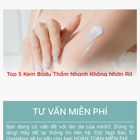
TƯ VẤN MIỄN PHÍ
Bạn đang có vấn đề với làn da của mình?. Đừng lo
lắng! Hãy để lại thông tin liên hệ. Đội Ngũ Bác Sĩ
Usolabvn sẽ tư vấn cho bạn HOÀN TOÀN MIỄN PHÍ