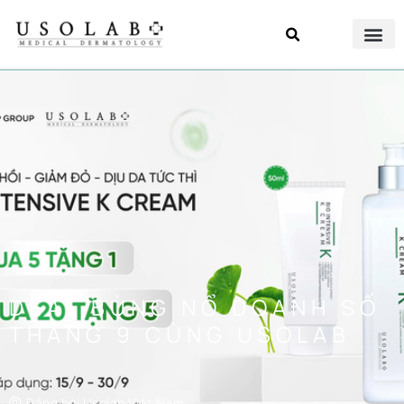
DEAL BÙNG NỔ DOANH SỐ
THÁNG 9 CÙNG USOLAB
Đăng bởi
Usolab Việt Nam