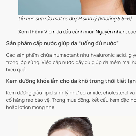
Ưu tiên sữa rửa mặt có độ pH sinh lý (khoảng 5.5–6)
Xem thêm:
Viêm da dầu cánh mũi: Nguyên nhân, cách
Sản phẩm cấp nước giúp da “uống đủ nước”
Các sản phẩm chứa humectant như hyaluronic acid, gly
trong lớp sừng. Việc cấp nước đầy đủ giúp da mềm mại h
hiệu quả.
Kem dưỡng khóa ẩm cho da khô trong thời tiết lạ
Kem dưỡng giàu lipid sinh lý như ceramide, cholesterol và
cố hàng rào bảo vệ. Trong mùa đông, kết cấu kem đặc hơn
hoặc lotion mỏng nhẹ.