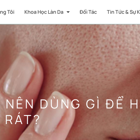
ng Tôi
Khoa Học Làn Da
Đối Tác
Tin Tức & Sự 
 NÊN DÙNG GÌ ĐỂ 
 RÁT?