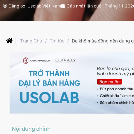
Đăng bởi
Usolab Việt Nam
Cập nhật lần cuối:
Tháng 1 1, 202
Trang Chủ
/
Tin tức
/
Da khô mùa đông nên dùng gì 
Nội dung chính