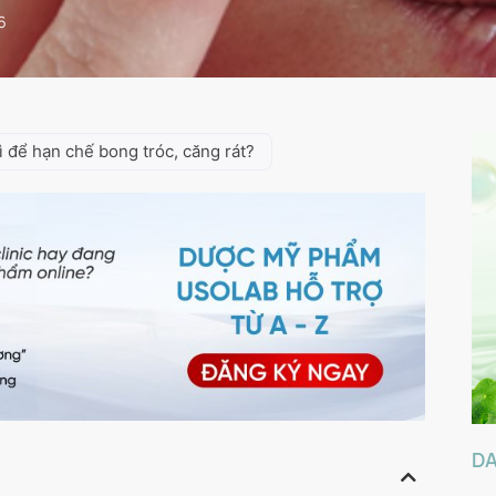
6
để hạn chế bong tróc, căng rát?
D