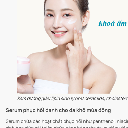
Kem dưỡng giàu lipid sinh lý như ceramide, cholestero
Serum phục hồi dành cho da khô mùa đông
Serum chứa các hoạt chất phục hồi như panthenol, niaci
sinh học giúp cải thiện chức năng hàng rào da và giảm viêm