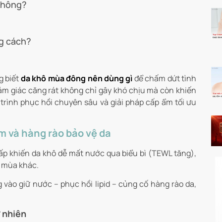
 không?
ng cách?
g biết
da khô mùa đông nên dùng gì
để chấm dứt tình
ảm giác căng rát không chỉ gây khó chịu mà còn khiến
rình phục hồi chuyên sâu và giải pháp cấp ẩm tối ưu
m và hàng rào bảo vệ da
ấp khiến da khô dễ mất nước qua biểu bì (TEWL tăng),
c mùa khác.
vào giữ nước – phục hồi lipid – củng cố hàng rào da,
 nhiên