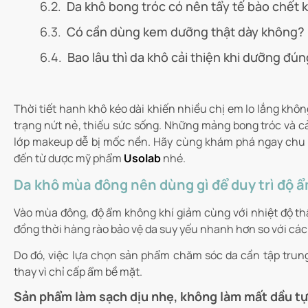
Da khô bong tróc có nên tẩy tế bào chết
Có cần dùng kem dưỡng thật dày không?
Bao lâu thì da khô cải thiện khi dưỡng đú
Thời tiết hanh khô kéo dài khiến nhiều chị em lo lắng khôn
trạng nứt nẻ, thiếu sức sống. Những mảng bong tróc và c
lớp makeup dễ bị mốc nền. Hãy cùng khám phá ngay chu t
đến từ dược mỹ phẩm
Usolab
nhé.
Da khô mùa đông nên dùng gì để duy trì độ ẩ
Vào mùa đông, độ ẩm không khí giảm cùng với nhiệt độ th
đồng thời hàng rào bảo vệ da suy yếu nhanh hơn so với cá
Do đó, việc lựa chọn sản phẩm chăm sóc da cần tập trung 
thay vì chỉ cấp ẩm bề mặt.
Sản phẩm làm sạch dịu nhẹ, không làm mất dầu tự