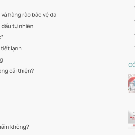
 và hàng rào bảo vệ da
 dầu tự nhiên
c”
tiết lạnh
ng
CÓ
ng cải thiện?
phẩm không?