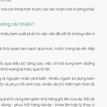
n mà còn khỏe hơn trước các tác nhân môi trường khắc
hông cải thiện?
hiều kem xuất phát từ việc vấn đề cốt lõi không nằm ở
p và thói quen làm sạch quá mức, nước trong da vẫn tiếp
c qua biểu bì) tăng cao, việc chỉ bổ sung kem dưỡng
 khó mang lại hiệu quả rõ rệt.
g là nguyên nhân phổ biến. Nhiều người sử dụng kem
 và phục hồi sinh học, khiến da chỉ mềm tạm thời rồi
 quá khô cũng làm giảm khả năng giữ ẩm của da. Để cải
đúng – phục hồi hàng rào da – khóa ẩm hợp lý, thay vì