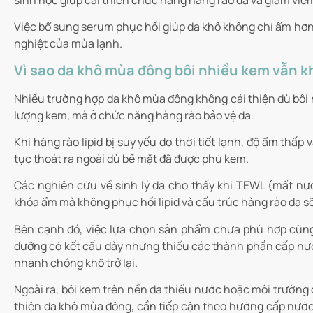
Việc bổ sung serum phục hồi giúp da khô không chỉ ẩm hơ
nghiệt của mùa lạnh.
Vì sao da khô mùa đông bôi nhiều kem vẫn k
Nhiều trường hợp da khô mùa đông không cải thiện dù bôi n
lượng kem, mà ở chức năng hàng rào bảo vệ da.
Khi hàng rào lipid bị suy yếu do thời tiết lạnh, độ ẩm thấ
tục thoát ra ngoài dù bề mặt đã được phủ kem.
Các nghiên cứu về sinh lý da cho thấy khi TEWL (mất nướ
khóa ẩm mà không phục hồi lipid và cấu trúc hàng rào da sẽ
Bên cạnh đó, việc lựa chọn sản phẩm chưa phù hợp cũn
dưỡng có kết cấu dày nhưng thiếu các thành phần cấp nước
nhanh chóng khô trở lại.
Ngoài ra, bôi kem trên nền da thiếu nước hoặc môi trường
thiện da khô mùa đông, cần tiếp cận theo hướng cấp nước 