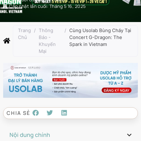
Cập nhật lần cuối:
Tháng 5 16, 2025
Trang
/
Thông
/
Cùng Usolab Bùng Cháy Tại
Chủ
Báo -
Concert G-Dragon: The
Khuyến
Spark in Vietnam
Mại
CHIA SẺ
Nội dung chính