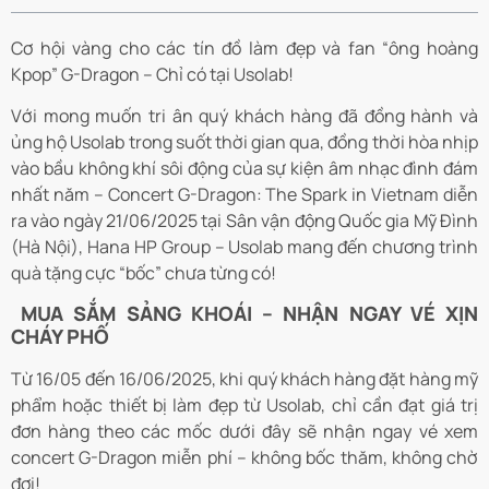
Cơ hội vàng cho các tín đồ làm đẹp và fan “ông hoàng
Kpop” G-Dragon – Chỉ có tại Usolab!
Với mong muốn tri ân quý khách hàng đã đồng hành và
ủng hộ Usolab trong suốt thời gian qua, đồng thời hòa nhịp
vào bầu không khí sôi động của sự kiện âm nhạc đình đám
nhất năm – Concert G-Dragon: The Spark in Vietnam diễn
ra vào ngày 21/06/2025 tại Sân vận động Quốc gia Mỹ Đình
(Hà Nội), Hana HP Group – Usolab mang đến chương trình
quà tặng cực “bốc” chưa từng có!
MUA SẮM SẢNG KHOÁI – NHẬN NGAY VÉ XỊN
CHÁY PHỐ
Từ 16/05 đến 16/06/2025, khi quý khách hàng đặt hàng mỹ
phẩm hoặc thiết bị làm đẹp từ Usolab, chỉ cần đạt giá trị
đơn hàng theo các mốc dưới đây sẽ nhận ngay vé xem
concert G-Dragon miễn phí – không bốc thăm, không chờ
đợi!