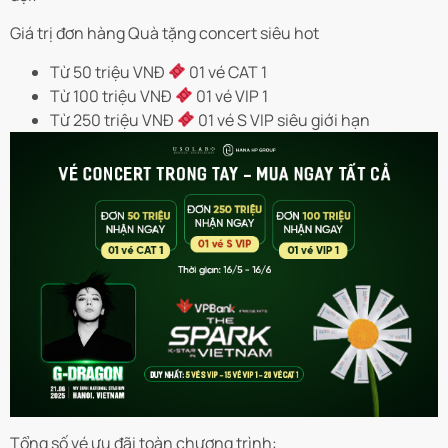
Giá trị đơn hàng Quà tặng concert siêu hot
Từ 50 triệu VNĐ
01 vé CAT 1
Từ 100 triệu VNĐ
01 vé VIP 1
Từ 250 triệu VNĐ
01 vé S VIP siêu giới hạn
Tổng số vé ưu đãi toàn chương trình: