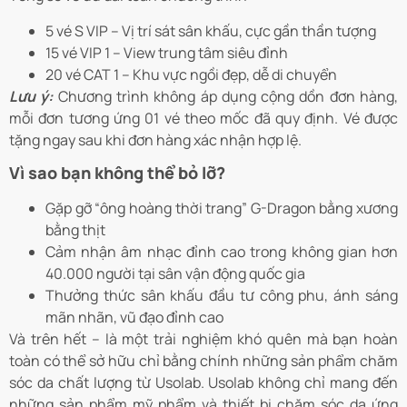
5 vé S VIP – Vị trí sát sân khấu, cực gần thần tượng
15 vé VIP 1 – View trung tâm siêu đỉnh
20 vé CAT 1 – Khu vực ngồi đẹp, dễ di chuyển
Lưu ý:
Chương trình không áp dụng cộng dồn đơn hàng,
mỗi đơn tương ứng 01 vé theo mốc đã quy định. Vé được
tặng ngay sau khi đơn hàng xác nhận hợp lệ.
Vì sao bạn không thể bỏ lỡ?
Gặp gỡ “ông hoàng thời trang” G-Dragon bằng xương
bằng thịt
Cảm nhận âm nhạc đỉnh cao trong không gian hơn
40.000 người tại sân vận động quốc gia
Thưởng thức sân khấu đầu tư công phu, ánh sáng
mãn nhãn, vũ đạo đỉnh cao
Và trên hết – là một trải nghiệm khó quên mà bạn hoàn
toàn có thể sở hữu chỉ bằng chính những sản phẩm chăm
sóc da chất lượng từ Usolab. Usolab không chỉ mang đến
những sản phẩm mỹ phẩm và thiết bị chăm sóc da ứng