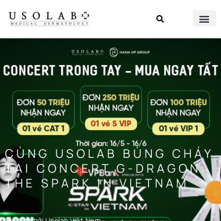
CÙNG USOLAB BÙNG CHÁY
TẠI CONCERT G-DRAGON:
THE SPARK IN VIETNAM
Đăng bởi
Usolab Việt Nam