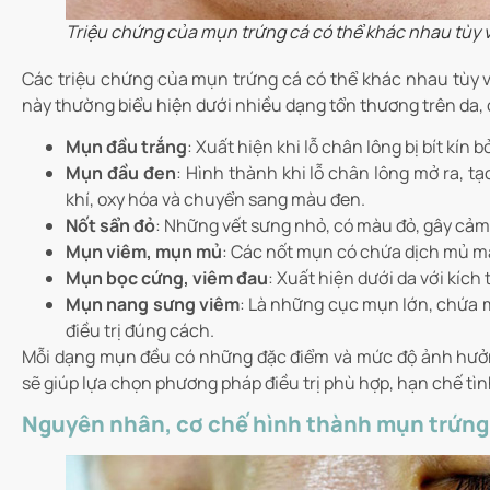
Triệu chứng của mụn trứng cá có thể khác nhau tùy
Các triệu chứng của mụn trứng cá có thể khác nhau tùy 
này thường biểu hiện dưới nhiều dạng tổn thương trên da, 
Mụn đầu trắng
: Xuất hiện khi lỗ chân lông bị bít kín 
Mụn đầu đen
: Hình thành khi lỗ chân lông mở ra, tạ
khí, oxy hóa và chuyển sang màu đen.
Nốt sẩn đỏ
: Những vết sưng nhỏ, có màu đỏ, gây cảm
Mụn viêm, mụn mủ
: Các nốt mụn có chứa dịch mủ m
Mụn bọc cứng, viêm đau
: Xuất hiện dưới da với kích
Mụn nang sưng viêm
: Là những cục mụn lớn, chứa m
điều trị đúng cách.
Mỗi dạng mụn đều có những đặc điểm và mức độ ảnh hưởng
sẽ giúp lựa chọn phương pháp điều trị phù hợp, hạn chế tì
Nguyên nhân, cơ chế hình thành mụn trứng 