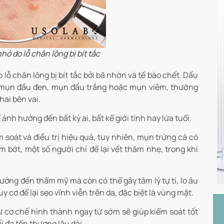
ỏ do lỗ chân lông bị bít tắc
lỗ chân lông bị bít tắc bởi bã nhờn và tế bào chết. Dấu
m mụn đầu đen, mụn đầu trắng hoặc mụn viêm, thường
hai bên vai.
ảnh hưởng đến bất kỳ ai, bất kể giới tính hay lứa tuổi.
 soát và điều trị hiệu quả, tuy nhiên, mụn trứng cá có
 bớt, một số người chỉ để lại vết thâm nhẹ, trong khi
ởng đến thẩm mỹ mà còn có thể gây tâm lý tự ti, lo âu
 cơ để lại sẹo vĩnh viễn trên da, đặc biệt là vùng mặt.
 cơ chế hình thành ngay từ sớm sẽ giúp kiểm soát tốt
i đa tổn thương lâu dài.