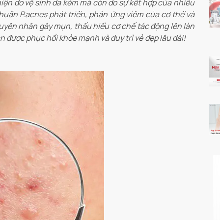
hiện do vệ sinh da kém mà còn do sự kết hợp của nhiều
khuẩn P.acnes phát triển, phản ứng viêm của cơ thể và
nguyên nhân gây mụn, thấu hiểu cơ chế tác động lên làn
ạn được phục hồi khỏe mạnh và duy trì vẻ đẹp lâu dài!