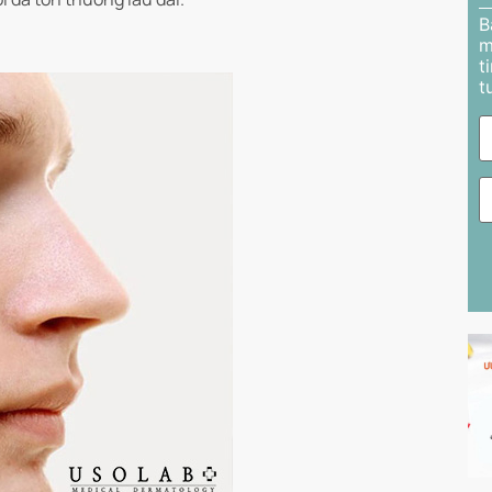
B
?
m
t
t