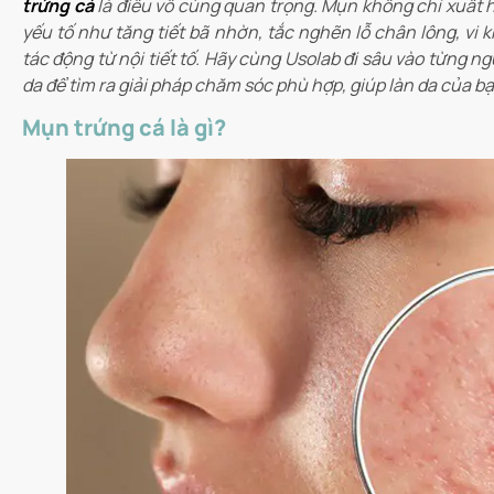
trứng cá
là điều vô cùng quan trọng. Mụn không chỉ xuất 
yếu tố như tăng tiết bã nhờn, tắc nghẽn lỗ chân lông, vi 
tác động từ nội tiết tố. Hãy cùng Usolab đi sâu vào từng 
da để tìm ra giải pháp chăm sóc phù hợp, giúp làn da của b
Mụn trứng cá là gì?