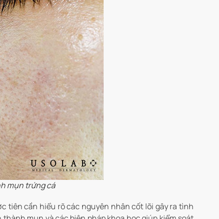
nh mụn trứng cá
 tiên cần hiểu rõ các nguyên nhân cốt lõi gây ra tình
h thành mụn và các biện pháp khoa học giúp kiểm soát