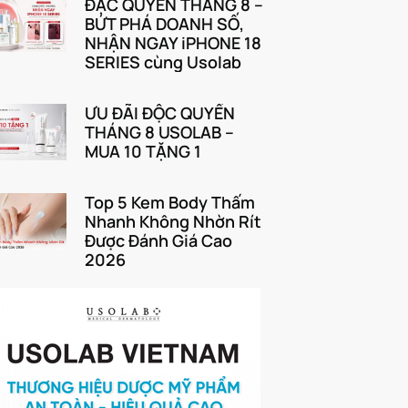
ĐẶC QUYỀN THÁNG 8 –
BỨT PHÁ DOANH SỐ,
NHẬN NGAY iPHONE 18
SERIES cùng Usolab
ƯU ĐÃI ĐỘC QUYỀN
THÁNG 8 USOLAB –
MUA 10 TẶNG 1
Top 5 Kem Body Thấm
Nhanh Không Nhờn Rít
Được Đánh Giá Cao
2026