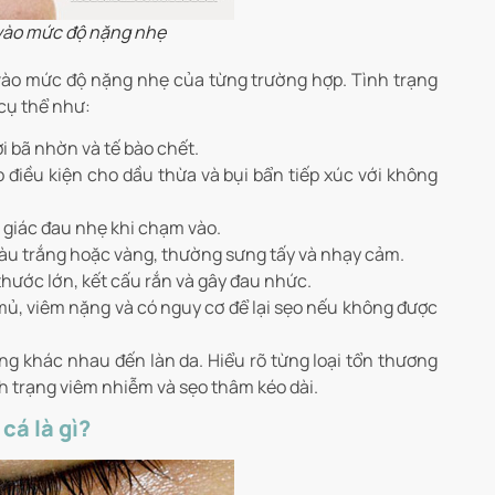
 vào mức độ nặng nhẹ
vào mức độ nặng nhẹ của từng trường hợp. Tình trạng
cụ thể như:
bởi bã nhờn và tế bào chết.
o điều kiện cho dầu thừa và bụi bẩn tiếp xúc với không
 giác đau nhẹ khi chạm vào.
àu trắng hoặc vàng, thường sưng tấy và nhạy cảm.
 thước lớn, kết cấu rắn và gây đau nhức.
ủ, viêm nặng và có nguy cơ để lại sẹo nếu không được
 khác nhau đến làn da. Hiểu rõ từng loại tổn thương
nh trạng viêm nhiễm và sẹo thâm kéo dài.
cá là gì?