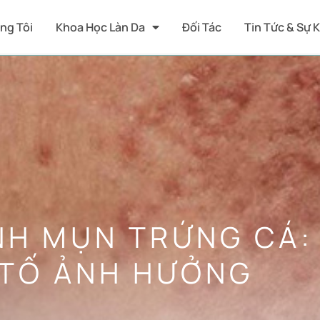
ng Tôi
Khoa Học Làn Da
Đối Tác
Tin Tức & Sự 
NH MỤN TRỨNG CÁ:
 TỐ ẢNH HƯỞNG