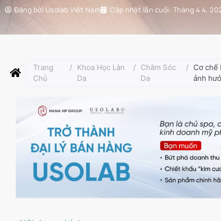
Đăng bởi
Usolab Việt Nam
Cập nhật lần cuối:
Tháng 4 4, 20
Trang
/
Khoa Học Làn
/
Chăm Sóc
/
Cơ chế 
Chủ
Da
Da
ảnh hư