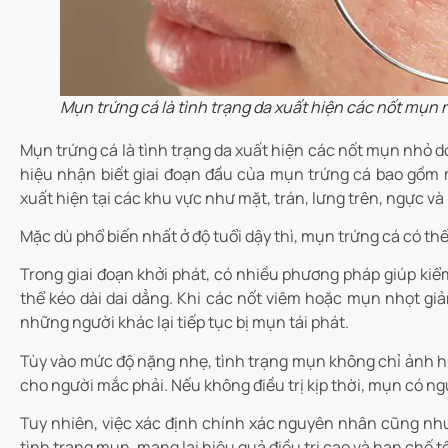
Mụn trứng cá là tình trạng da xuất hiện các nốt mụn nh
Mụn trứng cá là tình trạng da xuất hiện các nốt mụn nhỏ do 
hiệu nhận biết giai đoạn đầu của mụn trứng cá bao gồ
xuất hiện tại các khu vực như mặt, trán, lưng trên, ngực và 
Mặc dù phổ biến nhất ở độ tuổi dậy thì, mụn trứng cá có thể 
Trong giai đoạn khởi phát, có nhiều phương pháp giúp kiểm
thể kéo dài dai dẳng. Khi các nốt viêm hoặc mụn nhọt giảm
những người khác lại tiếp tục bị mụn tái phát.
Tùy vào mức độ nặng nhẹ, tình trạng mụn không chỉ ảnh hư
cho người mắc phải. Nếu không điều trị kịp thời, mụn có nguy
Tuy nhiên, việc xác định chính xác nguyên nhân cũng như
tình trạng mụn, mang lại hiệu quả điều trị cao và hạn chế tố